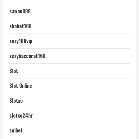
sawan888
sbobet168
sexy168vip
sexybaccarat168
Slot
Slot Online
Slotxo
slotxo24hr
soibet