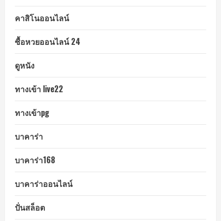
คาสิโนออนไลน์
ซื้อหวยออนไลน์ 24
ดูหนัง
ทางเข้า live22
ทางเข้าpg
บาคาร่า
บาคาร่า168
บาคาร่าออนไลน์
ปั่นสล็อต