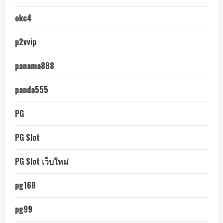
okc4
p2vvip
panama888
panda555
PG
PG Slot
PG Slot เว็บใหม่
pg168
pg99