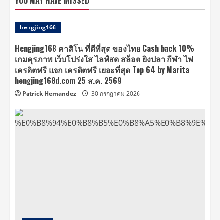
YOU MAY HAVE MISSED
hengjing168
Hengjing168 คาสิโน ที่ดีที่สุด ของไทย Cash back 10%
เกมคุรภาพ เว็บโปร่งใส ไลฟ์สด สล็อต ยิงปลา กีฬา ไพ่
เครดิตฟรี แจก เครดิตฟรี เยอะที่สุด Top 64 by Marita
hengjing168d.com 25 ส.ค. 2569
Patrick Hernandez
30 กรกฎาคม 2026