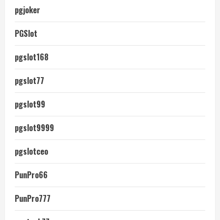
pgjoker
PGSlot
pgslot168
pgslot77
pgslot99
pgslot9999
pgslotceo
PunPro66
PunPro777