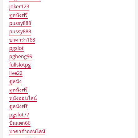
joker123
ดูหนังฟรี
pussy888
pussy888
บาคาร่า168
pgslot
pgheng99
fullslotpg
live22
ดูหนัง
ดูหนังฟรี
หนังออนไลน์
ดูหนังฟรี
pgslot77
ปั่นแตก66
บาคาร่าออนไลน์