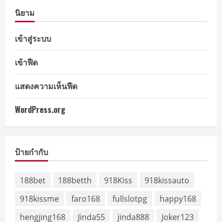
นิยาม
เข้าสู่ระบบ
เข้าฟีด
แสดงความเห็นฟีด
WordPress.org
ป้ายกำกับ
188bet
188betth
918Kiss
918kissauto
918kissme
faro168
fullslotpg
happy168
hengjing168
Jinda55
jinda888
Joker123