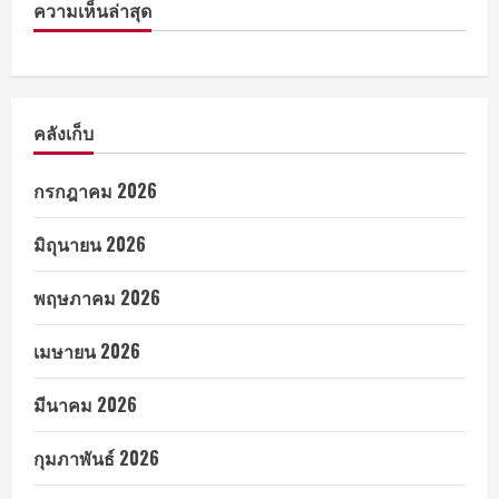
ความเห็นล่าสุด
คลังเก็บ
กรกฎาคม 2026
มิถุนายน 2026
พฤษภาคม 2026
เมษายน 2026
มีนาคม 2026
กุมภาพันธ์ 2026