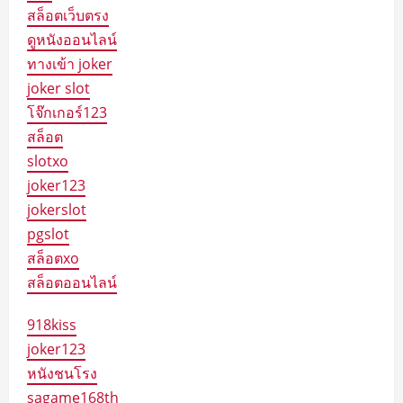
สล็อตเว็บตรง
ดูหนังออนไลน์
ทางเข้า joker
joker slot
โจ๊กเกอร์123
สล็อต
slotxo
joker123
jokerslot
pgslot
สล็อตxo
สล็อตออนไลน์
918kiss
joker123
หนังชนโรง
sagame168th