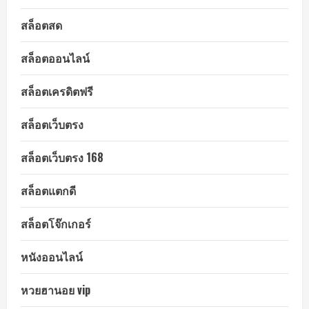
สล็อตสด
สล็อตออนไลน์
สล็อตเครดิตฟรี
สล็อตเว็บตรง
สล็อตเว็บตรง 168
สล็อตแตกดี
สล็อตโจ๊กเกอร์
หนังออนไลน์
หวยฮานอย vip