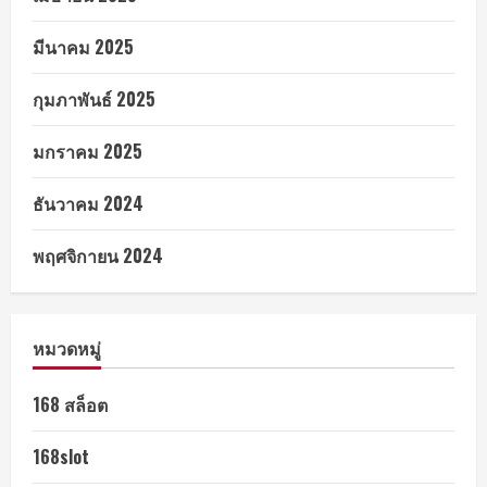
มีนาคม 2025
กุมภาพันธ์ 2025
มกราคม 2025
ธันวาคม 2024
พฤศจิกายน 2024
หมวดหมู่
168 สล็อต
168slot