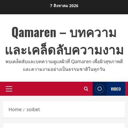
Skip
7 สิงหาคม 2026
to
content
Qamaren – บทความ
และเคล็ดลับความงาม
พบเคล็ดลับและบทความดูแลผิวที่ Qamaren เพื่อผิวสุขภาพดี
และความงามอย่างเป็นธรรมชาติในทุกวัน
VIDEO
Primary
Menu
Home
soibet