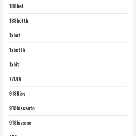
188bet
188betth
1xbet
1xbetth
1xbit
77UFA
918Kiss
918kissauto
918kissme