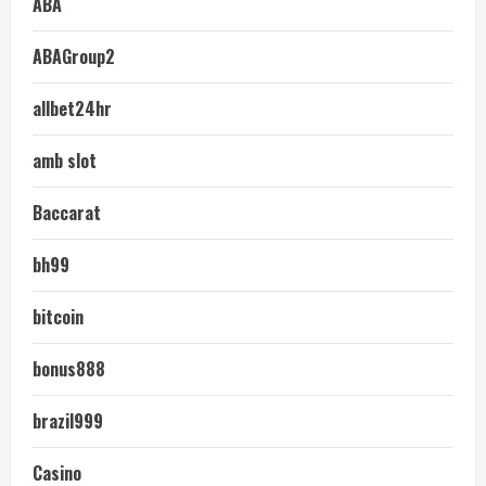
ABA
ABAGroup2
allbet24hr
amb slot
Baccarat
bh99
bitcoin
bonus888
brazil999
Casino