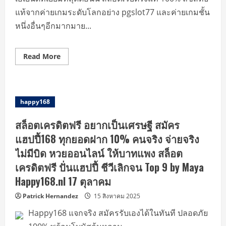
ร่า
,
แท้จากค่ายเกมระดับโลกอย่าง pgslot77 และค่ายเกมชั้น
รู
เล็ต
หนึ่งอื่นๆอีกมากมาย...
sexyauto168
สมัคร
ฟรี
มี
Read
Read More
เครดิต
more
ให้
about
Top
เว็บ
61
แม่
by
pgslot
Debra
ใหม่
happy168
sexyauto168.biz
ล่าสุด
Top
74
สล็อตเครดิตฟรี อยากเป็นเศรษฐี สมัคร
by
Ethel
แฮปปี้168 ทุกยอดฝาก 10% คนจริง จ่ายจริง
pgslot
24hlamdep.net
ไม่มีบิด หวยออนไลน์ ให้บาทแพง สล็อต
ทาง
เข้าpg
เครดิตฟรี ปั่นแฮปปี้ ชีวีเลิกจน Top 9 by Maya
เว็บไซต์
ใหญ่
Happy168.nl 17 ตุลาคม
วิธี
เล่น
Patrick Hernandez
15 สิงหาคม 2025
สล็อต
PG
ให้
Happy168 แจกจริง สมัครรับเองได้ในทันที ปลอดภัย
แตก
ง่าย