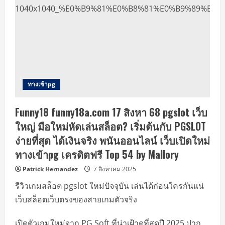
68
บา
คา
ร่า
ครอง
บัลลังก์
เว็บ
บา
คา
ร่า
เจ้า
ใหญ่
ทางเข้าpg
เล่น
เมื่อ
ไหร่
Funny18 funny18a.com 17 สิงหา 68 pgslot เว็บ
ก็
ปัง
ใหญ่ มือใหม่หัดเล่นสล็อต? เริ่มต้นกับ PGSLOT
กำ
ไร
ง่ายที่สุด ได้เงินจริง พนันออนไลน์ เว็บเปิดใหม่
เห็นๆ
เล่น
ทางเข้าpg เครดิตฟรี Top 54 by Mallory
จริง
ถอน
ได้
Patrick Hernandez
7 สิงหาคม 2025
เลย
คา
รีวิวเกมสล็อต pgslot ใหม่ปัจจุบัน เล่นได้ก่อนใครกันแน่
สิโน
แทง
เว็บสล็อตเว็บตรงของสายเกมตัวจริง
บอล
สล็อต
บา
เปิดตัวเกมใหม่จาก PG Soft ที่น่าเฝ้าดูที่สุดปี 2025 ปาก
คา