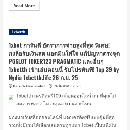
ต้อง
Read
Read More
สมัคร
more
ดู
about
หนัง
เว็บ
หนัง
เปิด
ฟรี
ใหม่
ดู
สล็อต
สนุก
1xbetth
เเค
ทั้ง
รดิต
ครอบครัว
ฟรี
1xbet การันตี อัตราการจ่ายสูงที่สุด พิเศษ!
4
ใหม่
OCT
ล่าสุด
กงล้อรับเงินสด แอดมินใส่ใจ แก้ปัญหาตรงจุด
68
Top
3
PGSLOT JOKER123 PRAGMATIC และอื่นๆ
by
Mauricio
1xbetth เข้าเล่นตอนนี้ รับโปรทันที! Top 39 by
สล็อต777
Justformami.com
Nydia 1xbetth.life 26 ก.ย. 25
สล็อต777
webแตก
Patrick Hernandez
26 สิงหาคม 2025
ง่าย
สล็อต
เว็บ
1xbetth เครดิตฟรี100 สล็อตออนไลน์ เกมที่คุณไม่
ตรง
คือ
สมควรพลาด ไม่ว่าคุณจะเป็นสายไหน
อะไร?
ทำไม
ใคร
มองหาเว็บสล็อตออนไลน์ที่ แจกเครดิตฟรีแบบคุ้มที่สุด
ๆ
ก็
รวมทั้งมีเกมให้เลือกเล่นครบทุกแนว 1xbet เป็นหนึ่งใน
แห่