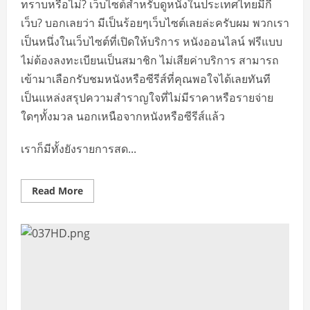
ทราบหรือไม่? เว็บไซต์สำหรับดูหนังในประเทศไทยมีกี่
1xbetth
เข้า
เว็บ? บอกเลยว่า มีเป็นร้อยๆเว็บไซต์เลยล่ะครับผม พวกเรา
เล่น
ตอน
เป็นหนึ่งในเว็บไซต์ที่เปิดให้บริการ หนังออนไลน์ ฟรีแบบ
นี้
รับ
ไม่ต้องลงทะเบียนเป็นสมาชิก ไม่เสียค่าบริการ สามารถ
โปร
ทันที!
เข้ามาเลือกรับชมหนังหรือซีรีส์ที่คุณพอใจได้เลยทันที
Top
เป็นแหล่งสรุปความสำราญใจที่ไม่มีราคาหรือรายจ่าย
39
by
ใดๆทั้งมวล นอกเหนือจากหนังหรือซีรีส์แล้ว
Nydia
1xbetth.life
26
ก.ย.
เราก็มีทั้งยังรายการสด...
25
Read
Read More
more
about
ดู
หนัง
รวม
หนัง
ดัง
รางวัล
ออ
สก้า
Top
33