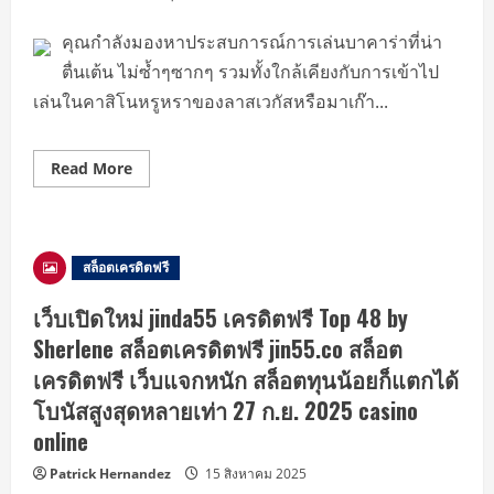
คุณกำลังมองหาประสบการณ์การเล่นบาคาร่าที่น่า
ตื่นเต้น ไม่ซ้ำๆซากๆ รวมทั้งใกล้เคียงกับการเข้าไป
เล่นในคาสิโนหรูหราของลาสเวกัสหรือมาเก๊า...
Read
Read More
more
about
Sexyauto168
ชนะ
ใจ
นัก
สล็อตเครดิตฟรี
เดิม
พัน
ทั่ว
เว็บเปิดใหม่ jinda55 เครดิตฟรี Top 48 by
ประเทศ
Top
Sherlene สล็อตเครดิตฟรี jin55.co สล็อต
90
by
เครดิตฟรี เว็บแจกหนัก สล็อตทุนน้อยก็แตกได้
Celesta
sexyauto168.biz
โบนัสสูงสุดหลายเท่า 27 ก.ย. 2025 casino
ดีล
เลอ
online
ร์
ดาว
Patrick Hernandez
15 สิงหาคม 2025
Tiktok
ค่า