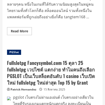
หลายๆคน หนึ่งในเกมที่ได้รับความนิยมสูงสุดในหมู่คน
ไทยรวมทั้งทั่วโลกก็คือ สล็อตออนไลน์ รวมทั้งหนึ่งใน
แพลตฟอร์มที่ถูกเอ่ยถึงอย่างยิ่งก็คือ tangtem168 ...
Read
Read More
more
about
สล็อต168
Tangtem168.work
29
AUG
PGSlot
25
สล็อต168
เว็บ
Fullslotpg Fancysymbol.com 15 ตุลา 25
สล็อต
ออนไลน์
fullslotpg เวปไซต์ แตกง่าย ทำไมคนถึงเลือก
ยิ่ง
เล่น
PGSLOT เป็นเว็บสล็อตอันดับ 1 casino เว็บเปิด
ยิ่ง
ได้
ใหม่ fullslotpg ใหม่ล่าสุด Top 15 by Grant
ทุก
ยอด
Patrick Hernandez
15 สิงหาคม 2025
ฝาก
10%
แอด
pgslot เว็บตรงไม่ผ่านเอเย่นต์ เว็บตรงอย่างเดียวใน
มิ
นมื
ไทยที่รับรองเกมแตกหนักแตกจริง ลงทะเบียนเป็น