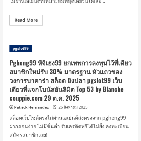
ไม่ผ่านเอเย่นต์ที่เหมาะสมที่สุดเดี๋ยวนี้ได้เลย...
สล็อต888
เศรษฐกิจ
แบบ
นี้
Read
Read More
ลงทุน
more
น้อย
about
กำไร
เว็บ
งาม
เปิด
Top
ใหม่
29
สล็อต
by
pgslot99
ใหม่
Freeman
ล่าสุด
jin888.shop
Top
Pgheng99 พีจีเฮง99 ยกเทพการลงทุนไว้ที่เดียว
30
79
ตุลาคม
by
สมาชิกใหม่รับ 30% มาตรฐาน หัวแถวของ
2025
Carmelo
สล็อต
วงการบาคาร่า สล็อต ยิงปลา pgslot99 เว็บ
Rayzubiri.com
สล็อต
เดียวที่แจกโบนัสอันลิมิต Top 53 by Blanche
เว็บ
ตรง
couppie.com 29 ต.ค. 2025
สล็อต
มือ
Patrick Hernandez
26 สิงหาคม 2025
ถือ
เล่น
ง่าย
สล็อตเว็บไซต์ตรงไม่ผ่านเอเย่นต์ส่งตรงจาก pgheng99
ได้
เงิน
ฝากถอนง่าย ไม่มีขั้นต่ำ รับเครดิตฟรีได้ไม่ยั้ง ลงทะเบียน
จริง
สมัครสมาชิกเลย!
รองรับ
ทุก