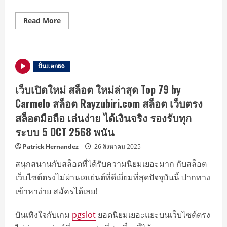
Read
Read More
more
about
สล็อต888
เว็บ
สล็อต
ออนไลน์
ปั่นแตก66
เครือ
ข่าย
ครอบคลุม
เว็บเปิดใหม่ สล็อต ใหม่ล่าสุด Top 79 by
ทั่ว
ประเทศ
Carmelo สล็อต Rayzubiri.com สล็อต เว็บตรง
ให้
ค่า
สล็อตมือถือ เล่นง่าย ได้เงินจริง รองรับทุก
คอม
1%
ระบบ 5 OCT 2568 พนัน
ศูนย์
รวม
Patrick Hernandez
26 สิงหาคม 2025
เกม
สล็อต
คุณภาพ
สนุกสนานกับสล็อตที่ได้รับความนิยมเยอะมาก กับสล็อต
ดี
ถอน
เว็บไซต์ตรงไม่ผ่านเอเย่นต์ที่ดีเยี่ยมที่สุดปัจจุบันนี้ ปากทาง
ไม่
เข้าหาง่าย สมัครได้เลย!
อั้น
10
ล้าน
ก็
บันเทิงใจกับเกม
pgslot
ยอดนิยมเยอะแยะบนเว็บไซต์ตรง
ถอน
ได้