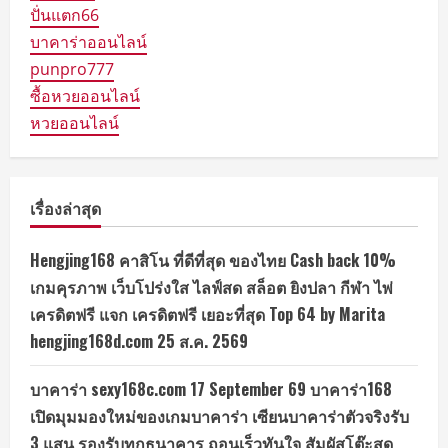
ปั่นแตก66
บาคาร่าออนไลน์
punpro777
ซื้อหวยออนไลน์
หวยออนไลน์
เรื่องล่าสุด
Hengjing168 คาสิโน ที่ดีที่สุด ของไทย Cash back 10%
เกมคุรภาพ เว็บโปร่งใส ไลฟ์สด สล็อต ยิงปลา กีฬา ไพ่
เครดิตฟรี แจก เครดิตฟรี เยอะที่สุด Top 64 by Marita
hengjing168d.com 25 ส.ค. 2569
บาคาร่า sexy168c.com 17 September 69 บาคาร่า168
เปิดมุมมองใหม่ของเกมบาคาร่า เซียนบาคาร่าตัวจริงรับ
3 แสน รองรับทุกธนาคาร ถอนเร็วทันใจ สัมผัสโต๊ะสด