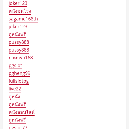
joker123
หนังชนโรง
sagame168th
joker123
ดูหนังฟรี
pussy888
pussy888
บาคาร่า168
pgslot
pgheng99
fullslotpg
live22
ดูหนัง
ดูหนังฟรี
หนังออนไลน์
ดูหนังฟรี
pgslot77