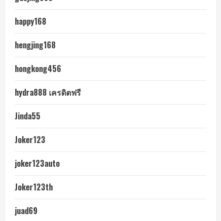
happy168
hengjing168
hongkong456
hydra888 เครดิตฟรี
Jinda55
Joker123
joker123auto
Joker123th
juad69