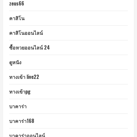
zeus66
คาสิโน
คาสิโนออนไลน์
ซื้อหวยออนไลน์ 24
ดูหนัง
ทางเข้า live22
ทางเข้าpg
บาคาร่า
บาคาร่า168
บาคาร่าออนไลน์