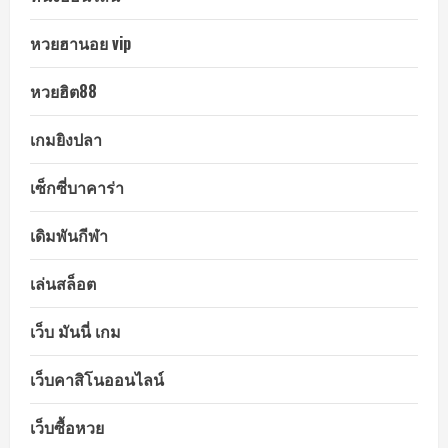
หวยฮานอย vip
หวยฮิต88
เกมยิงปลา
เซ็กซี่บาคาร่า
เดิมพันกีฬา
เล่นสล็อต
เว็บ มันนี่ เกม
เว็บคาสิโนออนไลน์
เว็บซื้อหวย