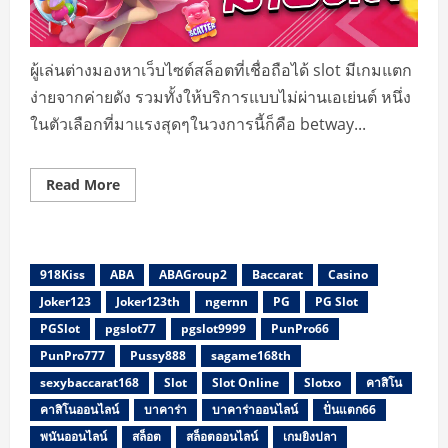
ผู้เล่นต่างมองหาเว็บไซต์สล็อตที่เชื่อถือได้ slot มีเกมแตก
ง่ายจากค่ายดัง รวมทั้งให้บริการแบบไม่ผ่านเอเย่นต์ หนึ่ง
ในตัวเลือกที่มาแรงสุดๆในวงการนี้ก็คือ betway...
Read
Read More
more
about
พนัน
เว็บ
แม่
slot
918Kiss
ABA
ABAGroup2
Baccarat
Casino
เครดิต
ฟรี
Joker123
Joker123th
ngernn
PG
PG Slot
Top
66
PGSlot
pgslot77
pgslot9999
PunPro66
by
Joey
PunPro777
Pussy888
sagame168th
slot
betwayvietnam.com
sexybaccarat168
Slot
Slot Online
Slotxo
คาสิโน
27
betway
คาสิโนออนไลน์
บาคาร่า
บาคาร่าออนไลน์
ปั่นแตก66
websiteแจก
หนัก
พนันออนไลน์
สล็อต
สล็อตออนไลน์
เกมยิงปลา