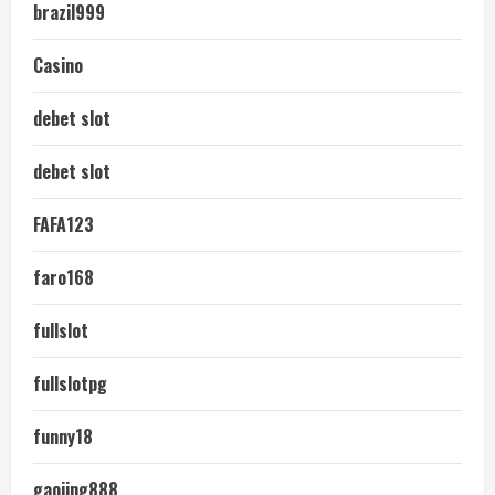
brazil999
Casino
debet slot
debet slot
FAFA123
faro168
fullslot
fullslotpg
funny18
gaojing888