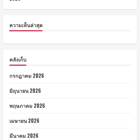
ความเห็นล่าสุด
คลังเก็บ
กรกฎาคม 2026
มิถุนายน 2026
พฤษภาคม 2026
เมษายน 2026
มีนาคม 2026