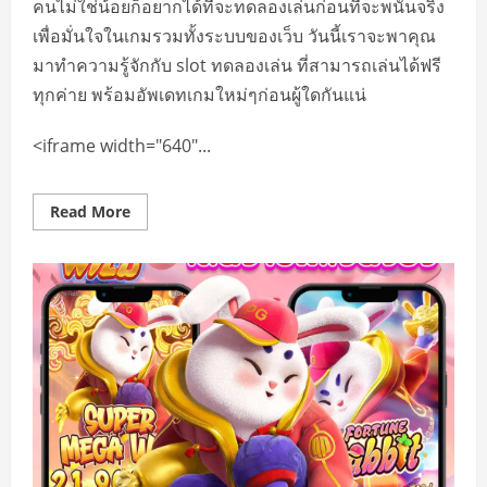
คนไม่ใช่น้อยก็อยากได้ที่จะทดลองเล่นก่อนที่จะพนันจริง
เพื่อมั่นใจในเกมรวมทั้งระบบของเว็บ วันนี้เราจะพาคุณ
มาทำความรู้จักกับ slot ทดลองเล่น ที่สามารถเล่นได้ฟรี
ทุกค่าย พร้อมอัพเดทเกมใหม่ๆก่อนผู้ใดกันแน่
<iframe width="640"...
Read
Read More
more
about
Bestbet
บริการ
สล็อต
ออนไลน์
เว็บ
ตรง
Top
62
by
Monty
bestbet69.com
สมาชิก
ใหม่
รับ
200
รวม