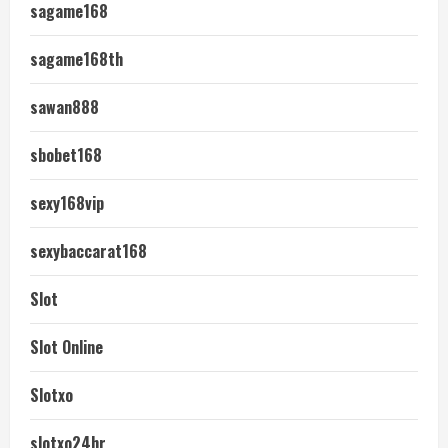
sagame168
sagame168th
sawan888
sbobet168
sexy168vip
sexybaccarat168
Slot
Slot Online
Slotxo
slotxo24hr