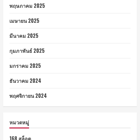
พฤษภาคม 2025
เมษายน 2025
มีนาคม 2025
กุมภาพันธ์ 2025
มกราคม 2025
ธันวาคม 2024
พฤศจิกายน 2024
หมวดหมู่
168 สล็อต