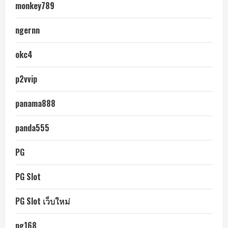
monkey789
ngernn
okc4
p2vvip
panama888
panda555
PG
PG Slot
PG Slot เว็บใหม่
pg168