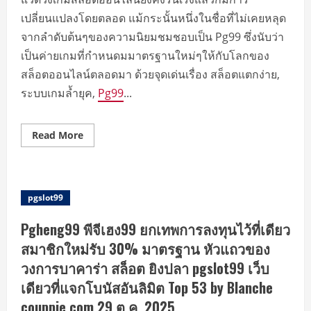
เปลี่ยนแปลงโดยตลอด แม้กระนั้นหนึ่งในชื่อที่ไม่เคยหลุด
จากลำดับต้นๆของความนิยมชมชอบเป็น Pg99 ซึ่งนับว่า
เป็นค่ายเกมที่กำหนดมมาตรฐานใหม่ๆให้กับโลกของ
สล็อตออนไลน์ตลอดมา ด้วยจุดเด่นเรื่อง สล็อตแตกง่าย,
ระบบเกมล้ำยุค,
Pg99
...
Read
Read More
more
about
Pgslot99
ต้น
ตำรับ
สาว
pgslot99
ถ้ำ
แตก
ง่าย
Pgheng99 พีจีเฮง99 ยกเทพการลงทุนไว้ที่เดียว
เงิน
ชัวร์
สมาชิกใหม่รับ 30% มาตรฐาน หัวแถวของ
สมาชิก
ใหม่
วงการบาคาร่า สล็อต ยิงปลา pgslot99 เว็บ
รับ
เลย
เดียวที่แจกโบนัสอันลิมิต Top 53 by Blanche
500
อัป
couppie.com 29 ต.ค. 2025
เดท