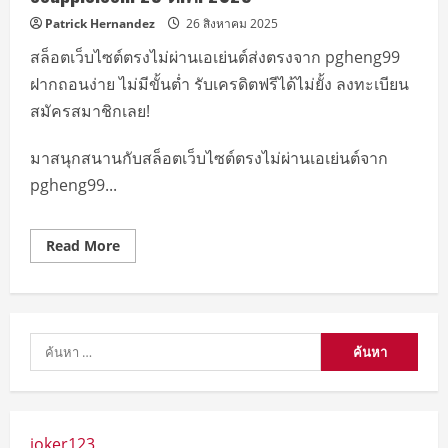
เกม
Patrick Hernandez
26 สิงหาคม 2025
ใหม่
ได้
ก่อน
สล็อตเว็บไซต์ตรงไม่ผ่านเอเย่นต์ส่งตรงจาก pgheng99
ใคร
ลุ้น
ฝากถอนง่าย ไม่มีขั้นต่ำ รับเครดิตฟรีได้ไม่ยั้ง ลงทะเบียน
รับ
สมัครสมาชิกเลย!
แจ็ค
พอต
เหยียบ
ล้าน
มาสนุกสนานกับสล็อตเว็บไซต์ตรงไม่ผ่านเอเย่นต์จาก
ทุก
วัน
pgheng99...
Pg99
เปิด
โอกาส
ให้
Read
Read More
กับ
more
คน
about
งบ
Pgheng99
น้อย
พี
Top
จี
76
เฮง99
by
ยก
ค้นหา
Candice
เทพ
pgslots.run
สำหรับ:
การ
20
ลงทุน
พฤศจิก
ไว้
า
ที่
68
เดียว
สมาชิก
joker123