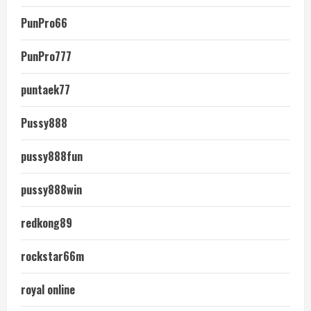
PunPro66
PunPro777
puntaek77
Pussy888
pussy888fun
pussy888win
redkong89
rockstar66m
royal online