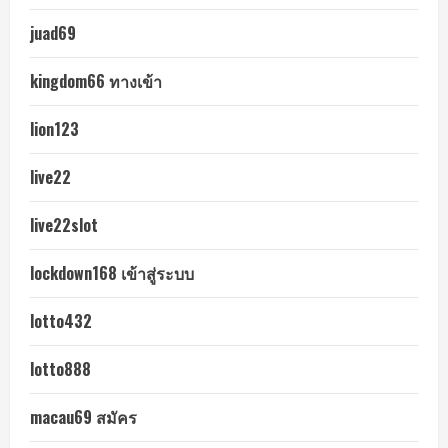
juad69
kingdom66 ทางเข้า
lion123
live22
live22slot
lockdown168 เข้าสู่ระบบ
lotto432
lotto888
macau69 สมัคร