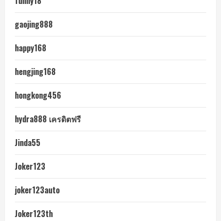
funny18
gaojing888
happy168
hengjing168
hongkong456
hydra888 เครดิตฟรี
Jinda55
Joker123
joker123auto
Joker123th