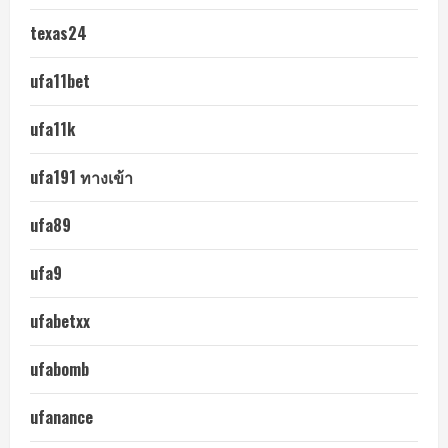
texas24
ufa11bet
ufa11k
ufa191 ทางเข้า
ufa89
ufa9
ufabetxx
ufabomb
ufanance