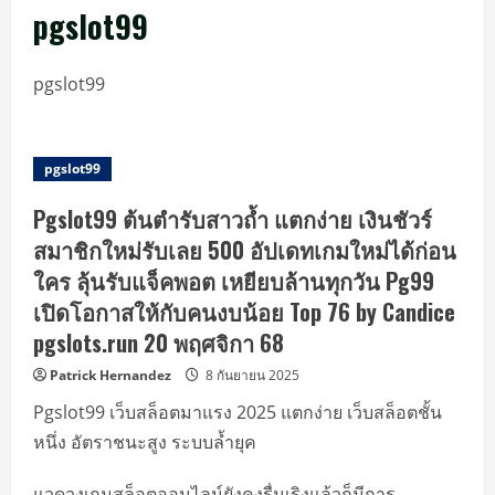
pgslot99
pgslot99
pgslot99
Pgslot99 ต้นตำรับสาวถ้ำ แตกง่าย เงินชัวร์
สมาชิกใหม่รับเลย 500 อัปเดทเกมใหม่ได้ก่อน
ใคร ลุ้นรับแจ็คพอต เหยียบล้านทุกวัน Pg99
เปิดโอกาสให้กับคนงบน้อย Top 76 by Candice
pgslots.run 20 พฤศจิกา 68
Patrick Hernandez
8 กันยายน 2025
Pgslot99 เว็บสล็อตมาแรง 2025 แตกง่าย เว็บสล็อตชั้น
หนึ่ง อัตราชนะสูง ระบบล้ำยุค
แวดวงเกมสล็อตออนไลน์ยังคงรื่นเริงแล้วก็มีการ