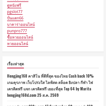
ดูหนังฟรี
pgslot77
ปั่นแตก66
บาคาร่าออนไลน์
punpro777
ซื้อหวยออนไลน์
หวยออนไลน์
เรื่องล่าสุด
Hengjing168 คาสิโน ที่ดีที่สุด ของไทย Cash back 10%
เกมคุรภาพ เว็บโปร่งใส ไลฟ์สด สล็อต ยิงปลา กีฬา ไพ่
เครดิตฟรี แจก เครดิตฟรี เยอะที่สุด Top 64 by Marita
hengjing168d.com 25 ส.ค. 2569