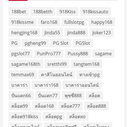
188bet
188betth
918Kiss
918kissauto
918kissme
faro168
fullslotpg
happy168
hengjing168
Jinda55
jinda888
Joker123
PG
pgheng99
PG Slot
PGSlot
pgslot77
PunPro777
Pussy888
sagame
sagame168th
sretthi99
tangtem168
temmax69
คาสิโนออนไลน์
ทางเข้าpg
บาคาร่า
บาคาร่า168
บาคาร่าออนไลน์
ปั่นแตก66
ปั่นแตก77
พุซซี่888
สล็อต
สล็อต99
สล็อต168
สล็อต777
สล็อต888
สล็อต918kiss
สล็อตpg
สล็อตxo
สล็อตออนไลน์
สล็อตเครดิตฟรี
สล็อตเว็บตรง