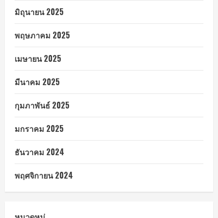
มิถุนายน 2025
พฤษภาคม 2025
เมษายน 2025
มีนาคม 2025
กุมภาพันธ์ 2025
มกราคม 2025
ธันวาคม 2024
พฤศจิกายน 2024
หมวดหมู่