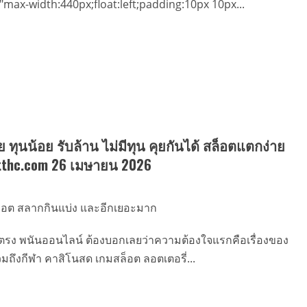
ax-width:440px;float:left;padding:10px 10px...
ย ทุนน้อย รับล้าน ไม่มีทุน คุยกันได้ สล็อตแตกง่าย
etthc.com 26 เมษายน 2026
ล็อต สลากกินแบ่ง และอีกเยอะมาก
ตรง พนันออนไลน์ ต้องบอกเลยว่าความต้องใจแรกคือเรื่องของ
ึงกีฬา คาสิโนสด เกมสล็อต ลอตเตอรี่...