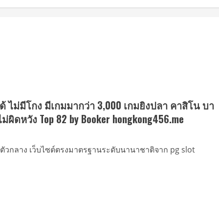
ด้ ไม่มีโกง มีเกมมากว่า 3,000 เกมยิงปลา คาสิโน บา
่ผิดหวัง Top 82 by Booker hongkong456.me
่านตัวกลาง เว็บไซต์ตรงมาตรฐานระดับนานาชาติจาก pg slot