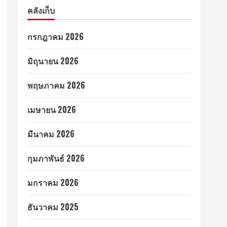
คลังเก็บ
กรกฎาคม 2026
มิถุนายน 2026
พฤษภาคม 2026
เมษายน 2026
มีนาคม 2026
กุมภาพันธ์ 2026
มกราคม 2026
ธันวาคม 2025