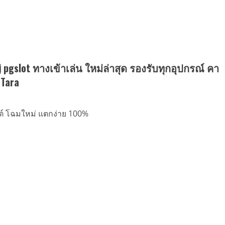
่ pgslot ทางเข้าเล่น ใหม่ล่าสุด รองรับทุกอุปกรณ์ คา
 Tara
นต์ โฉมใหม่ แตกง่าย 100%