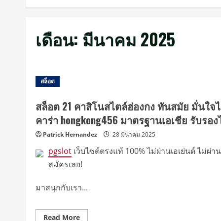
เดือน:
มีนาคม 2025
สล็อต
สล็อต 21 คาสิโนสไตล์ฮ่องกง ทันสมัย มั่นใจไ
คาร่า hongkong456 มาตรฐานเอเชีย รับรองไม
Patrick Hernandez
28 มีนาคม 2025
pgslot
เว็บไซต์ตรงแท้ 100% ไม่ผ่านเอเย่นต์ ไม่ผ
สมัครเลย!
มาสนุกกับเรา...
Read
Read More