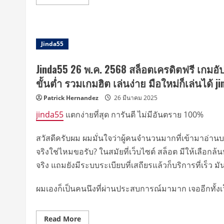
more
about
สล็อต
21
คา
สิ
Jinda55
โน
สไตล์
ฮ่องกง
ทัน
Jinda55 26 พ.ค. 2568 สล็อตเครดิตฟรี เกมอั
สมัย
มั่นใจ
ขั้นต่ำ รวมเกมฮิต เล่นง่าย มือใหม่ก็เล่นได้ ji
ได้
ไม่มี
Patrick Hernandez
26 มีนาคม 2025
โกง
มี
jinda55
แตกง่ายที่สุด การันตี ไม่มีอันตราย 100%
เกม
มากว่า
3,000
เกม
สวัสดีครับผม ผมมั่นใจว่าผู้คนจำนวนมากที่เข้ามาอ่านบท
ยิง
ปลา
จริงใช่ไหมขอรับ? ในสมัยที่เว็บไซต์ สล็อต มีให้เลือกล
คา
สิโน
จริง แถมยังมีระบบระเบียบที่เสถียรแล้วก็บริการที่เร็ว มัน
บา
คา
ร่า
ผมเองก็เป็นคนนึงที่ผ่านประสบการณ์มามาก เจออีกทั้งเว็บ
hongkong456
มาตรฐาน
เอเชีย
รับรอง
Read
Read More
ไม่