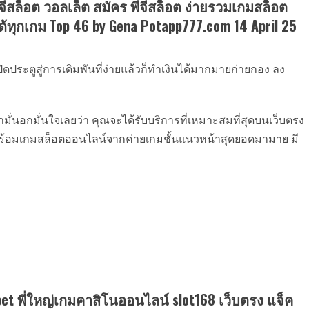
จีสล็อต วอลเล็ต สมัคร พีจีสล็อต ง่ายรวมเกมสล็อต
ทุกเกม Top 46 by Gena Potapp777.com 14 April 25
ดประตูสู่การเดิมพันที่ง่ายแล้วก็ทำเงินได้มากมายก่ายกอง ลง
รามั่นอกมั่นใจเลยว่า คุณจะได้รับบริการที่เหมาะสมที่สุดบนเว็บตรง
มาพร้อมเกมสล็อตออนไลน์จากค่ายเกมชั้นแนวหน้าสุดยอดมามาย มี
et พี่ใหญ่เกมคาสิโนออนไลน์ slot168 เว็บตรง แจ็ค