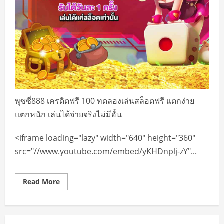
พุซซี่888 เครดิตฟรี 100 ทดลองเล่นสล็อตฟรี แตกง่าย
แตกหนัก เล่นได้จ่ายจริงไม่มีอั้น
<iframe loading="lazy" width="640" height="360"
src="//www.youtube.com/embed/yKHDnplj-zY"...
Read
Read More
more
about
Pussy888
Pussy888fun.tv
4
กุมภาพันธ์