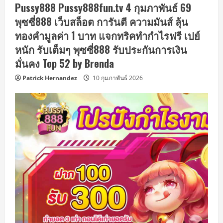
Pussy888 Pussy888fun.tv 4 กุมภาพันธ์ 69
ง่าย
pussy888
พุซซี่888 เว็บสล็อต การันตี ความมันส์ ลุ้น
ยก
ระดับ
ทองคำมูลค่า 1 บาท แจกทริคทำกำไรฟรี เปย์
การ
ลงทุน
หนัก รับเต็มๆ พุซซี่888 รับประกันการเงิน
กับ
พุซซี่888ฟัน
มั่นคง Top 52 by Brenda
Top
3
by
Patrick Hernandez
10 กุมภาพันธ์ 2026
Pearline
Pussy888fun.shop
10
March
2026