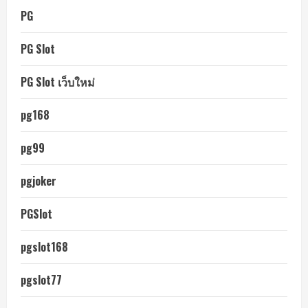
PG
PG Slot
PG Slot เว็บใหม่
pg168
pg99
pgjoker
PGSlot
pgslot168
pgslot77