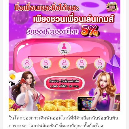
ในโลกของการเดิมพันออนไลน์ที่มีตัวเลือกนับร้อยนับพัน
การจะหา “แอปพลิเคชัน” ที่ตอบปัญหาทั้งยังเรื่อง