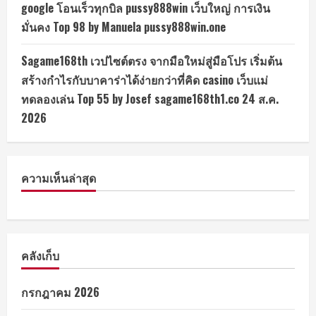
google โอนเร็วทุกบิล pussy888win เว็บใหญ่ การเงิน
มั่นคง Top 98 by Manuela pussy888win.one
Sagame168th เวปไซต์ตรง จากมือใหม่สู่มือโปร เริ่มต้น
สร้างกำไรกับบาคาร่าได้ง่ายกว่าที่คิด casino เว็บแม่
ทดลองเล่น Top 55 by Josef sagame168th1.co 24 ส.ค.
2026
ความเห็นล่าสุด
คลังเก็บ
กรกฎาคม 2026