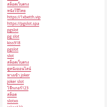
Brenda
สล็อตเว็บตรง
หนังโป๊ไทย
https://1xbetth.vip
https://pgslot.spa
pgslot
pg slot
kiss918
pgslot
slot
สล็อตเว็บตรง
ดูหนังออนไลน์
ทางเข้า joker
joker slot
โจ๊กเกอร์123
สล็อต
slotxo