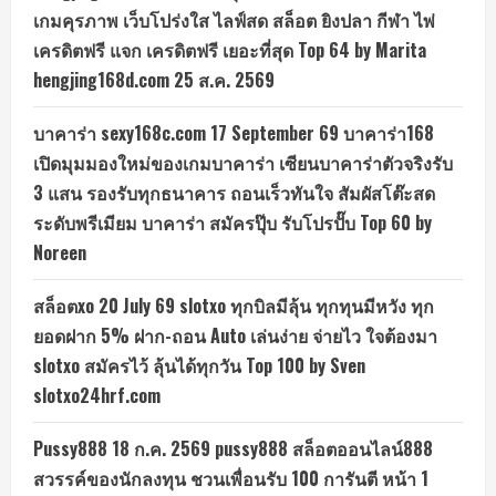
เกมคุรภาพ เว็บโปร่งใส ไลฟ์สด สล็อต ยิงปลา กีฬา ไพ่
เครดิตฟรี แจก เครดิตฟรี เยอะที่สุด Top 64 by Marita
hengjing168d.com 25 ส.ค. 2569
บาคาร่า sexy168c.com 17 September 69 บาคาร่า168
เปิดมุมมองใหม่ของเกมบาคาร่า เซียนบาคาร่าตัวจริงรับ
3 แสน รองรับทุกธนาคาร ถอนเร็วทันใจ สัมผัสโต๊ะสด
ระดับพรีเมียม บาคาร่า สมัครปุ๊บ รับโปรปั๊บ Top 60 by
Noreen
สล็อตxo 20 July 69 slotxo ทุกบิลมีลุ้น ทุกทุนมีหวัง ทุก
ยอดฝาก 5% ฝาก-ถอน Auto เล่นง่าย จ่ายไว ใจต้องมา
slotxo สมัครไว้ ลุ้นได้ทุกวัน Top 100 by Sven
slotxo24hrf.com
Pussy888 18 ก.ค. 2569 pussy888 สล็อตออนไลน์888
สวรรค์ของนักลงทุน ชวนเพื่อนรับ 100 การันตี หน้า 1