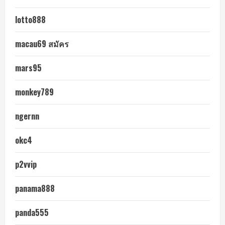
lotto888
macau69 สมัคร
mars95
monkey789
ngernn
okc4
p2vvip
panama888
panda555