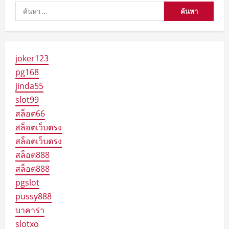
69
ค้นหา
พุซซี่888
สำหรับ:
เว็บ
สล็อต
กา
รัน
ตี
ความ
joker123
มันส์
ลุ้น
pg168
ทองคำ
jinda55
มูลค่า
1
slot99
บาท
แจก
สล็อต66
ทริค
ทำ
สล็อตเว็บตรง
กำไร
ฟรี
สล็อตเว็บตรง
เปย์
หนัก
สล็อต888
รับ
เต็มๆ
สล็อต888
พุซซี่888
รับ
pgslot
ประกัน
การ
pussy888
เงิน
มั่นคง
บาคาร่า
Top
52
slotxo
by