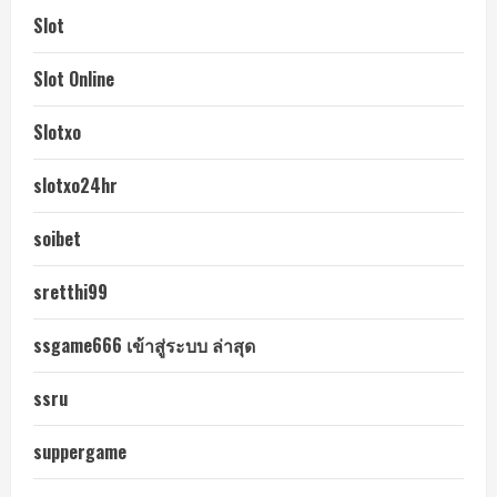
Slot
Slot Online
Slotxo
slotxo24hr
soibet
sretthi99
ssgame666 เข้าสู่ระบบ ล่าสุด
ssru
suppergame