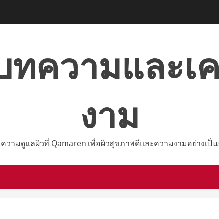
 บทความและเค
งาม
ความดูแลผิวที่ Qamaren เพื่อผิวสุขภาพดีและความงามอย่างเป็น