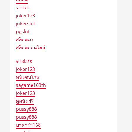
slotxo
joker123
jokerslot
pgslot
สล็อตxo
สล็อตออนไลน์
918kiss
joker123
หนังชนโรง
sagame168th
joker123
ดูหนังฟรี
pussy888
pussy888
บาคาร่า168