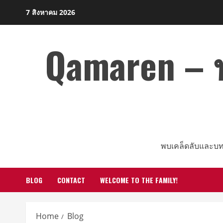
Skip
7 สิงหาคม 2026
to
content
Qamaren –
พบเคล็ดลับและบท
BLOG
CONTACT
WELCOME TO THE FAMILY!
Home
Blog