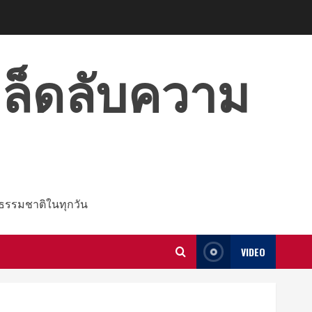
ล็ดลับความ
ธรรมชาติในทุกวัน
VIDEO