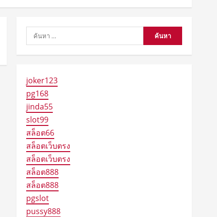
ค้นหา
สำหรับ:
joker123
pg168
jinda55
slot99
สล็อต66
สล็อตเว็บตรง
สล็อตเว็บตรง
สล็อต888
สล็อต888
pgslot
pussy888