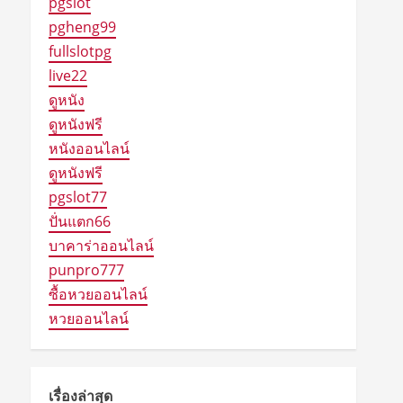
pgslot
pgheng99
fullslotpg
live22
ดูหนัง
ดูหนังฟรี
หนังออนไลน์
ดูหนังฟรี
pgslot77
ปั่นแตก66
บาคาร่าออนไลน์
punpro777
ซื้อหวยออนไลน์
หวยออนไลน์
เรื่องล่าสุด