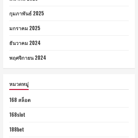
กุมภาพันธ์ 2025
มกราคม 2025
ธันวาคม 2024
พฤศจิกายน 2024
หมวดหมู่
168 สล็อต
168slot
188bet