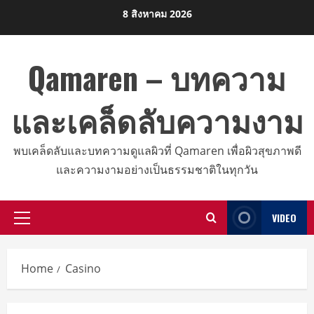
Skip
8 สิงหาคม 2026
to
content
Qamaren – บทความ
และเคล็ดลับความงาม
พบเคล็ดลับและบทความดูแลผิวที่ Qamaren เพื่อผิวสุขภาพดี
และความงามอย่างเป็นธรรมชาติในทุกวัน
VIDEO
Primary
Menu
Home
Casino