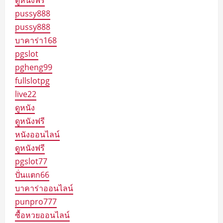
ดูหนังฟรี
pussy888
pussy888
บาคาร่า168
pgslot
pgheng99
fullslotpg
live22
ดูหนัง
ดูหนังฟรี
หนังออนไลน์
ดูหนังฟรี
pgslot77
ปั่นแตก66
บาคาร่าออนไลน์
punpro777
ซื้อหวยออนไลน์