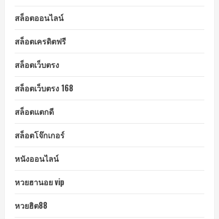
สล็อตออนไลน์
สล็อตเครดิตฟรี
สล็อตเว็บตรง
สล็อตเว็บตรง 168
สล็อตแตกดี
สล็อตโจ๊กเกอร์
หนังออนไลน์
หวยฮานอย vip
หวยฮิต88