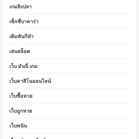
เกมยิงปลา
เซ็กซี่บาคาร่า
เดิมพันกีฬา
เล่นสล็อต
เว็บ มันนี่ เกม
เว็บคาสิโนออนไลน์
เว็บซื้อหวย
เว็บถูกหวย
เว็บพนัน