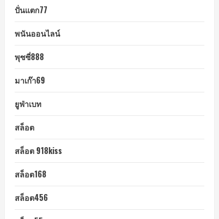
ปั่นแตก77
พนันออนไลน์
พุซซี่888
มาเก๊า69
ยูฟ่าเบท
สล็อต
สล็อต 918kiss
สล็อต168
สล็อต456