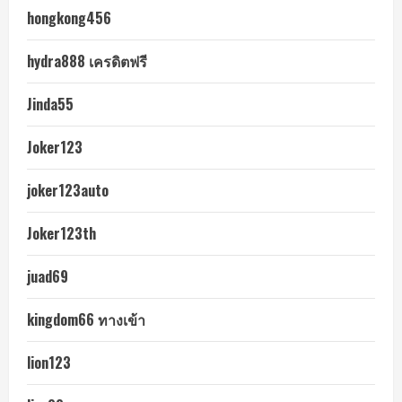
hongkong456
hydra888 เครดิตฟรี
Jinda55
Joker123
joker123auto
Joker123th
juad69
kingdom66 ทางเข้า
lion123