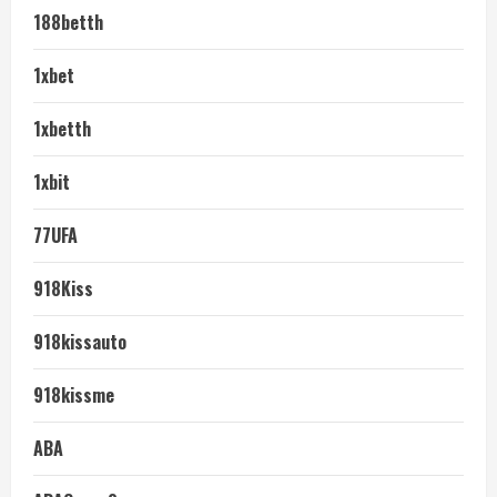
188betth
1xbet
1xbetth
1xbit
77UFA
918Kiss
918kissauto
918kissme
ABA