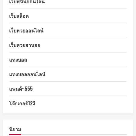
เว็บพนันออนไลน์
เว็บสล็อต
เว็บหวยออนไลน์
เว็บหวยฮานอย
แทงบอล
แทงบอลออนไลน์
แพนด้า555
โจ๊กเกอร์123
นิยาม