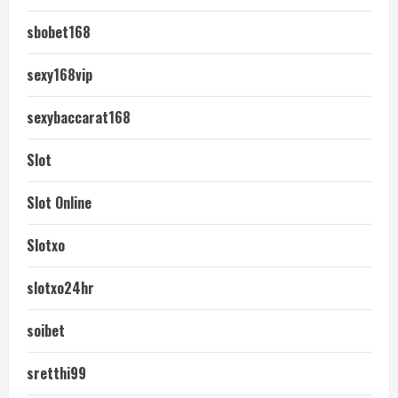
sbobet168
sexy168vip
sexybaccarat168
Slot
Slot Online
Slotxo
slotxo24hr
soibet
sretthi99