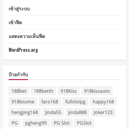
เข้าสู่ระบบ
เข้าฟีด
แสดงความเห็นฟีด
WordPress.org
ป้ายกำกับ
188bet
188betth
918Kiss
918kissauto
918kissme
faro168
fullslotpg
happy168
hengjing168
Jinda55
jinda888
Joker123
PG
pgheng99
PG Slot
PGSlot