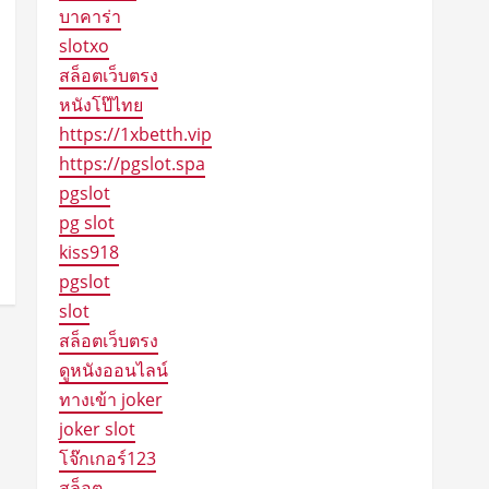
บาคาร่า
slotxo
สล็อตเว็บตรง
หนังโป๊ไทย
https://1xbetth.vip
https://pgslot.spa
pgslot
pg slot
kiss918
pgslot
slot
สล็อตเว็บตรง
ดูหนังออนไลน์
ทางเข้า joker
joker slot
โจ๊กเกอร์123
สล็อต