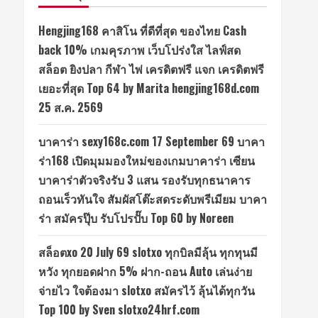
Hengjing168 คาสิโน ที่ดีที่สุด ของไทย Cash
back 10% เกมคุรภาพ เว็บโปร่งใส ไลฟ์สด
สล็อต ยิงปลา กีฬา ไพ่ เครดิตฟรี แจก เครดิตฟรี
เยอะที่สุด Top 64 by Marita hengjing168d.com
25 ส.ค. 2569
บาคาร่า sexy168c.com 17 September 69 บาคา
ร่า168 เปิดมุมมองใหม่ของเกมบาคาร่า เซียน
บาคาร่าตัวจริงรับ 3 แสน รองรับทุกธนาคาร
ถอนเร็วทันใจ สัมผัสโต๊ะสดระดับพรีเมียม บาคา
ร่า สมัครปุ๊บ รับโปรปั๊บ Top 60 by Noreen
สล็อตxo 20 July 69 slotxo ทุกบิลมีลุ้น ทุกทุนมี
หวัง ทุกยอดฝาก 5% ฝาก-ถอน Auto เล่นง่าย
จ่ายไว ใจต้องมา slotxo สมัครไว้ ลุ้นได้ทุกวัน
Top 100 by Sven slotxo24hrf.com