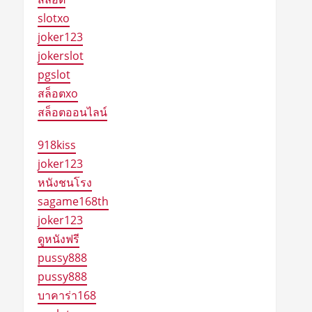
slotxo
joker123
jokerslot
pgslot
สล็อตxo
สล็อตออนไลน์
918kiss
joker123
หนังชนโรง
sagame168th
joker123
ดูหนังฟรี
pussy888
pussy888
บาคาร่า168