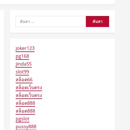
ค้นหา
สำหรับ:
joker123
pg168
jinda55
slot99
สล็อต66
สล็อตเว็บตรง
สล็อตเว็บตรง
สล็อต888
สล็อต888
pgslot
pussy888