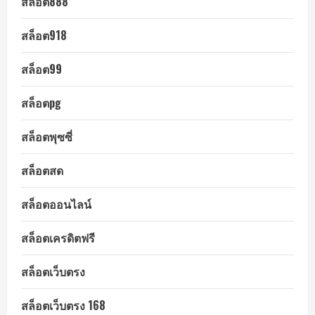
สล็อต888
สล็อต918
สล็อต99
สล็อตpg
สล็อตพุซซี่
สล็อตสด
สล็อตออนไลน์
สล็อตเครดิตฟรี
สล็อตเว็บตรง
สล็อตเว็บตรง 168