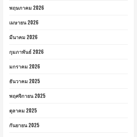
พฤษภาคม 2026
เมษายน 2026
มีนาคม 2026
กุมภาพันธ์ 2026
มกราคม 2026
ธันวาคม 2025
พฤศจิกายน 2025
ตุลาคม 2025
กันยายน 2025