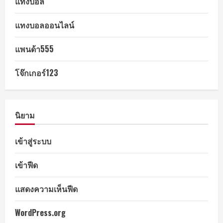
แทงบอล
แทงบอลออนไลน์
แพนด้า555
โจ๊กเกอร์123
นิยาม
เข้าสู่ระบบ
เข้าฟีด
แสดงความเห็นฟีด
WordPress.org