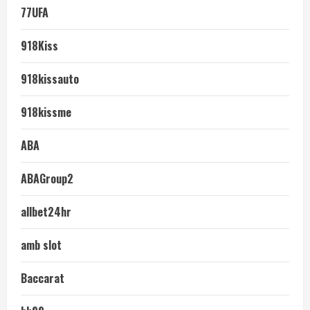
77UFA
918Kiss
918kissauto
918kissme
ABA
ABAGroup2
allbet24hr
amb slot
Baccarat