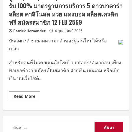
ใหม่
รับ 100% มาตรฐานการบริการ 5 ดาวบาคาร่า
มี
ทดลอง
สล็อต คาสิโนสด หวย แทงบอล สล็อตเครดิต
เล่น
ฟรี
ฟรี สมัครสมาชิก 12 FEB 2569
โปร
ดี
Patrick Hernandez
4 กุมภาพันธ์ 2026
และ
ระบบ
ใช้
ปั่นแตก77 ช่วยลดความกลัวของผู้เล่นใหม่ได้หรือ
งาน
ง่าย
เปล่า
เครดิต
ฟรี
Top
สำหรับคนที่ไม่เคยเล่นเว็บไซต์ puntaek77 มาก่อน เพียง
19
by
พอเจอคำว่า สมัครเป็นสมาชิก ฝากเงิน เล่นเกม หรือเบิก
Aurelio
Puntaek77.fun
เงิน บนเว็บไซต์...
22
July
2026
พนัน
Read
Read More
ออนไลน์
more
about
Puntaek77
ผู้
ใช้
รีวิว
กัน
ค้นหา
ปาก