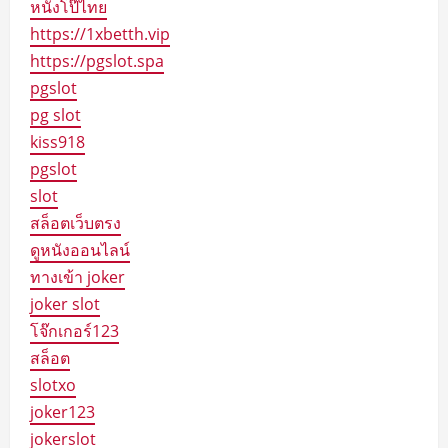
ฟรี
หนังโป๊ไทย
สมัคร
สมาชิก
https://1xbetth.vip
12
https://pgslot.spa
FEB
2569
pgslot
pg slot
kiss918
pgslot
slot
สล็อตเว็บตรง
ดูหนังออนไลน์
ทางเข้า joker
joker slot
โจ๊กเกอร์123
สล็อต
slotxo
joker123
jokerslot