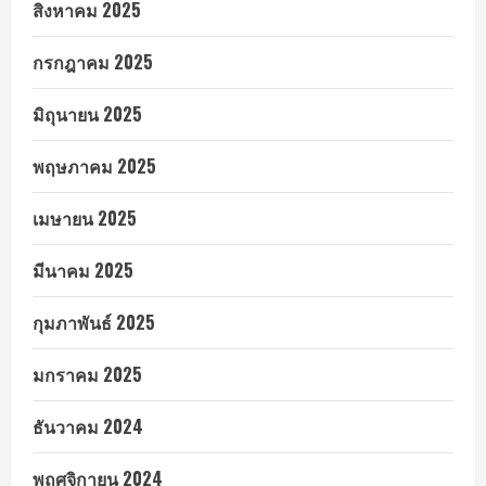
สิงหาคม 2025
กรกฎาคม 2025
มิถุนายน 2025
พฤษภาคม 2025
เมษายน 2025
มีนาคม 2025
กุมภาพันธ์ 2025
มกราคม 2025
ธันวาคม 2024
พฤศจิกายน 2024