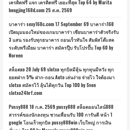
เครดิตฟรี แจก เครดิตฟรี เยอะที่สุด Top 64 by Marita
hengjing168d.com 25 ส.ค. 2569
บาคาร่า sexy168c.com 17 September 69 บาคาร่า168
เปิดมุมมองใหม่ของเกมบาคาร่า เซียนบาคาร่าตัวจริงรับ
3 แสน รองรับทุกธนาคาร ถอนเร็วทันใจ สัมผัสโต๊ะสด
ระดับพรีเมียม บาคาร่า สมัครปุ๊บ รับโปรปั๊บ Top 60 by
Noreen
สล็อตxo 20 July 69 slotxo ทุกบิลมีลุ้น ทุกทุนมีหวัง ทุก
ยอดฝาก 5% ฝาก-ถอน Auto เล่นง่าย จ่ายไว ใจต้องมา
slotxo สมัครไว้ ลุ้นได้ทุกวัน Top 100 by Sven
slotxo24hrf.com
Pussy888 18 ก.ค. 2569 pussy888 สล็อตออนไลน์888
สวรรค์ของนักลงทุน ชวนเพื่อนรับ 100 การันตี หน้า 1
google โอนเร็วทุกบิล pussy888win เว็บใหญ่ การเงิน