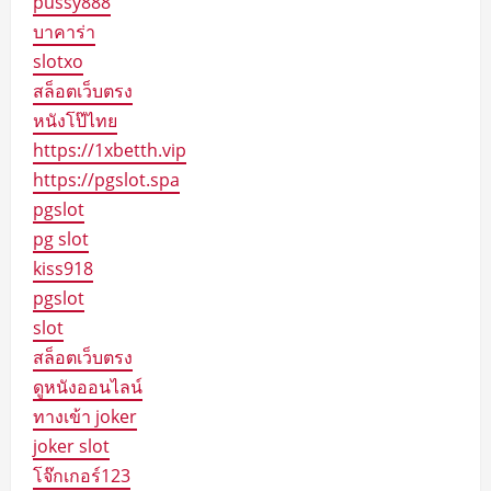
pussy888
68
บาคาร่า
slotxo
สล็อตเว็บตรง
หนังโป๊ไทย
https://1xbetth.vip
https://pgslot.spa
pgslot
pg slot
kiss918
pgslot
slot
สล็อตเว็บตรง
ดูหนังออนไลน์
ทางเข้า joker
joker slot
โจ๊กเกอร์123