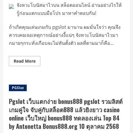
มันส์
จังหวะโบนัสมาไวบน สล็อตออนไลน์ อ่านอย่างไรให้
พร้อม
โอกาส
รู้ก่อนแตกแบบมือโปร มาหาคำตอบกัน!
ทำ
เงิน
ง่ายๆ
ถ้าเกิดคุณเล่นเกมกับ pgslot มานาน ผมมั่นใจว่า คุณจึง
6
November
ควรเคยเจอเหตุการณ์อย่างงี้แน่ๆ จังหวะโบนัสมาไวมา
2025
casino
กมายๆกระทั่งเกือบจะไม่ทันตั้งตัว ผลที่ตามมาก็คือ...
Read
Read More
more
about
สล็อต
ออนไลน์
การ
เงิน
PGSlot
มั่นคง
เหมาะ
ลงทุน
Pgslot เว็บแตกง่าย bonus888 pgslot รวมลิสต์
ที่สุด
ใน
เกมคู่ใจ จับคู่กับสล็อต888 แล้วยิงยาว casino
เอเชีย
รวม
online เว็บใหญ่ bonus888 ทดลองเล่น Top 84
เกม
แบรนด์
by Antonetta Bonus888.org 10 ตุลาคม 2568
ดัง
ระดับ