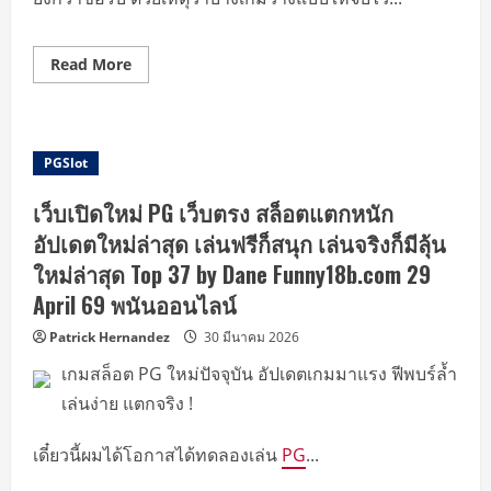
Read
Read More
more
about
เว็บ
ใหญ่
pgfish
เว็บ
PGSlot
ใหญ่
สล็อต
ตัว
เว็บเปิดใหม่ PG เว็บตรง สล็อตแตกหนัก
ตึง
ของ
อัปเดตใหม่ล่าสุด เล่นฟรีก็สนุก เล่นจริงก็มีลุ้น
คน
ชอบ
ใหม่ล่าสุด Top 37 by Dane Funny18b.com 29
เกม
แตก
April 69 พนันออนไลน์
บ่อย
เข้า
Patrick Hernandez
30 มีนาคม 2026
เล่น
วัน
นี้
เกมสล็อต PG ใหม่ปัจจุบัน อัปเดตเกมมาแรง ฟีพบร์ล้ำ
มี
ลุ้น
เล่นง่าย แตกจริง !
รับ
เต็ม
ใหม่
เดี๋ยวนี้ผมได้โอกาสได้ทดลองเล่น
PG
...
ล่าสุด
Top