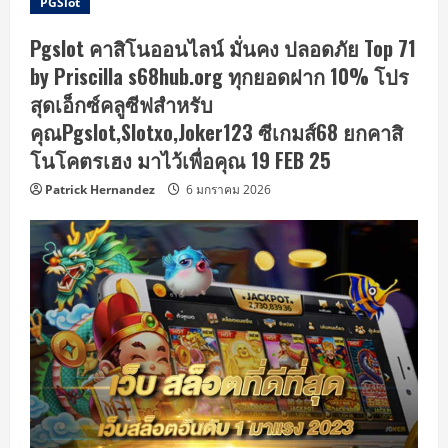
PGSlot
สล็อต
PG
2026
Pgslot คาสิโนออนไลน์ มั่นคง ปลอดภัย Top 71
ยัง
น่า
by Priscilla s68hub.org ทุกยอดฝาก 10% โปร
เล่น
อยู่
สุดเอ็กซ์คลูซีฟสำหรับ
ไหม
รวม
คุณPgslot,Slotxo,Joker123 ซีเกมส์68 ยกคาสิ
เหตุผล
ที่
โนโคตรเฮง มาไว้เพื่อคุณ 19 FEB 25
คน
ยัง
Patrick Hernandez
6 มกราคม 2026
ติด
พนัน
ออนไลน์
เว็บ
ใหญ่
ใหม่
ล่าสุด
Top
91
by
Denice
Ppgheng99.com
14
กุมภาพันธ์
2569