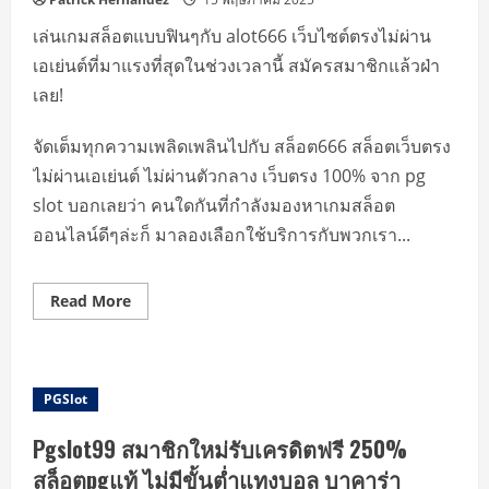
by
Bridgette
เล่นเกมสล็อตแบบฟินๆกับ alot666 เว็บไซต์ตรงไม่ผ่าน
Fitbloggin.com
27
เอเย่นต์ที่มาแรงที่สุดในช่วงเวลานี้ สมัครสมาชิกแล้วฝ่า
JUN
25
เลย!
จัดเต็มทุกความเพลิดเพลินไปกับ สล็อต666 สล็อตเว็บตรง
ไม่ผ่านเอเย่นต์ ไม่ผ่านตัวกลาง เว็บตรง 100% จาก pg
slot บอกเลยว่า คนใดกันที่กำลังมองหาเกมสล็อต
ออนไลน์ดีๆล่ะก็ มาลองเลือกใช้บริการกับพวกเรา...
Read
Read More
more
about
Pgslot
alot666.proth.biz
5
ก.ค.
PGSlot
2568
pgslot
สล็อต
Pgslot99 สมาชิกใหม่รับเครดิตฟรี 250%
เล่น
ผ่าน
สล็อตpgแท้ ไม่มีขั้นต่ำแทงบอล บาคาร่า
เว็บ