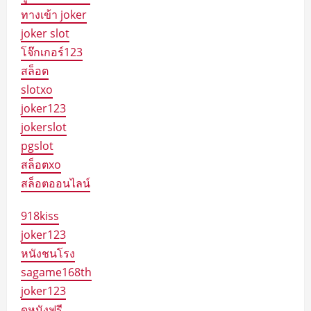
ทางเข้า joker
joker slot
โจ๊กเกอร์123
สล็อต
slotxo
joker123
jokerslot
pgslot
สล็อตxo
สล็อตออนไลน์
918kiss
joker123
หนังชนโรง
sagame168th
joker123
ดูหนังฟรี