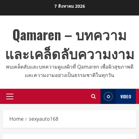
Skip
7 สิงหาคม 2026
to
content
Qamaren – บทความ
และเคล็ดลับความงาม
พบเคล็ดลับและบทความดูแลผิวที่ Qamaren เพื่อผิวสุขภาพดี
และความงามอย่างเป็นธรรมชาติในทุกวัน
VIDEO
Primary
Menu
Home
sexyauto168