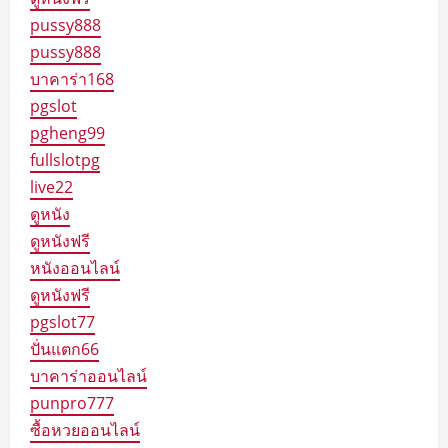
pussy888
pussy888
บาคาร่า168
pgslot
pgheng99
fullslotpg
live22
ดูหนัง
ดูหนังฟรี
หนังออนไลน์
ดูหนังฟรี
pgslot77
ปั่นแตก66
บาคาร่าออนไลน์
punpro777
ซื้อหวยออนไลน์