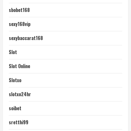
sbobet168
sexy168vip
sexybaccarat168
Slot
Slot Online
Slotxo
slotxo24hr
soibet
sretthi99