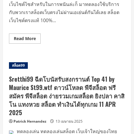
เล่น
เว็บไซต์ไซสำหรับในการพนันล่ะก็ มาทดลองใช้บริการ
ยิ่ง
ได้
กับพวกเราสล็อตเว็บตรงไม่ผ่านเอเย่นต์กันได้เลย สล็อต
แจก
เงิน
เว็บไซต์ตรงแท้ 100%...
คืน
ไม่
อั้น
sexyauto168
Read
Read More
งบ
more
น้อย
about
ก็
Pgslot99
ปั่น
สมาชิก
ได้
ใหม่
18
รับ
สล็อต99
JUN
เครดิต
2568
ฟรี
250%
Sretthi99 ฉีดโบนัสรับสงกรานต์ Top 41 by
สล็อตpgแท้
ไม่มี
Maurice St99.wtf ดาวน์โหลด พีจีสล็อต ฟรี
ขั้น
ต่ำ
สมัคร พีจีสล็อต ง่ายรวมเกมสล็อต ยิงปลา คาสิ
แทง
บอล
โน แทงหวย สล็อต ทำเงินได้ทุกเกม 11 APR
บา
คา
2025
ร่า
สล็อต
Patrick Hernandez
13 เมษายน 2025
คา
สิ
โน
ทดลองเล่น ทดลองเล่นสล็อต เว็บเจ้าใหญ่ของไทย