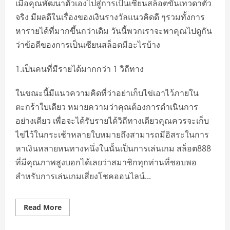
เมื่อคุณพัฒนาตัวเองไปสู่การเป็นเซียนสล็อตขั้นเทวดาตัว
จริง มีผลดีในเรื่องของเงินรางวัลแนวคิดดี ๆรวมทั้งการ
หารายได้ที่มากขึ้นกว่าเดิม วันนี้พวกเราจะพาคุณไปดูกัน
ว่าข้อดีของการเป็นเซียนสล็อตมีอะไรบ้าง
1.เป็นคนที่มีรายได้มากกว่า 1 วิถีทาง
ในขณะนี้มีแนวความคิดที่ว่าอย่าเก็บไข่เอาไว้ภายใน
ตะกร้าใบเดียว หมายความว่าคุณต้องการดำเนินการ
อย่างเดียว เพื่อจะได้รับรายได้วิถีทางเดียวคุณควรจะเก็บ
ไข่ไว้ในกระเช้าหลายใบหมายถึงสามารถมีอิสระในการ
หาเงินหลายหนทางหนึ่งในนั้นเป็นการเล่นเกม สล็อต888
ที่มีคุณภาพสูงบอกได้เลยว่าสมาชิกทุกท่านที่ชอบพอ
สำหรับการเล่นเกมเสี่ยงโชคออนไลน์...
Read
Read More
more
about
สล็อต888