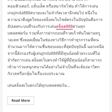
amb
slot
คอมพิวเตอร์, แท็บเล็ต หรือสมาร์ทโฟน ทำให้การเล่น
ดิน
แดน
เกมjinda888สบายและไม่จำกัดเวลาอีกต่อไป หนึ่งใน
การ
เดิม
ความน่าดึงดูดใจของสล็อตเว็บไซต์ตรงในปัจจุบันคือการ
พัน
สุด
อัปเดตระบบที่รองรับการเล่น
สล็อต888
ผ่านทุก
เร้าใจ
แพลตฟอร์ม รวมทั้งการฝากถอนที่รวดเร็วทันใจผ่านทรู
Top
44
วอเลท ซึ่งยอดเยี่ยมในช่องทางวิธีการทำธุรกรรมที่คน
by
Kristen
จำนวนมากให้ความชื่นชอบเยอะที่สุดปัจจุบันนี้ นอกเหนือ
จากนี้ยังรองรับผู้เล่นjinda888ที่มีทุนน้อยด้วยระบบที่ไม่
จำกัดการเล่น สล็อตเว็บตรงทำให้ผู้ที่มีทุนน้อยก็สามารถ
เข้ามาร่วมสนุกสนานได้อย่างไม่จำเป็นที่จะต้องมาวิตก
กังวลหรือกลุ้มใจเรื่องงบประมาณ
เล่นสล็อตเว็บตรงได้ทุกแพลตฟอร์ม...
Read
Read More
more
about
สล็อต888