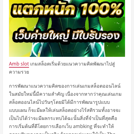
Amb slot
เกมสล็อตเริ่มด้วยแนวความคิดพัฒนาไปสู่
ความรวย
การพัฒนาแนวความคิดของการเล่นเกมสล็อตออนไลน์
ในสมัยใหม่นี้มีความสำคัญ เนื่องจากหากว่าคุณเล่นเกม
สล็อตออนไลน์ไปวันๆโดยมิได้มีการพัฒนารูปแบบ
แบบแผน ก็จะมีผลให้เล่นสล็อตอย่างไร้สติรวมทั้งอาจจะ
เป็นไปได้ว่าจะมีผลกระทบได้ฉะนั้นสิ่งที่จำเป็นที่สุดคือ
การเริ่มต้นที่ดีโดยการเลือกเว็บ ambking ที่จะทำให้