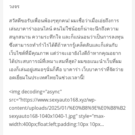
วัน
นี้
วงจร
รับ
เครดิต
ฟรี
สวัสดีขอรับเพื่อนพ้องๆทุกคน! ผมเชื่อว่าเมื่อเอ่ยถึงการ
7
พฤษภา
เล่นบาคาร่าออนไลน์ คนไม่ใช่น้อยก็น่าจะนึกถึงความ
68
พนัน
สนุกสนาน ความระทึกใจ และก็แน่นอนว่าเป็นการลงทุน
ซึ่งสามารถทำกำไรได้ดีถ้าหากรู้เคล็ดลับและก็เล่นกับ
เว็บไซต์ที่มีคุณภาพ แต่ว่าจะเอายังไงดีถ้าหากคุณอยาก
ได้ประสบการณ์ที่เหมาะสมที่สุด? ผมขอแนะนำเว็บที่ผม
เองก็เล่นอยู่เสมอๆนั่นก็คือ บาคาร่า เว็บบาคาร่าที่จัดว่าย
อดเยี่ยมในประเทศไทยในช่วงเวลานี้!
<img decoding="async"
src="https://www.sexyauto168.xyz/wp-
content/uploads/2025/01/%E0%B8%9E%E0%B8%B
sexyauto168-1040x1040-1.jpg" style="max-
width:400px;float:left;padding:10px 10px...