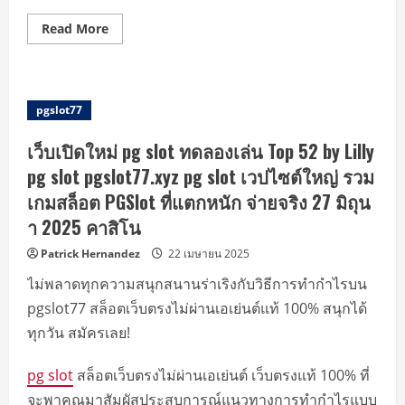
Read
Read More
more
about
สล็อต168
Faro168.win
15
April
pgslot77
68
สล็อต
สมัคร
เว็บเปิดใหม่ pg slot ทดลองเล่น Top 52 by Lilly
สล็อต
เว็บ
pg slot pgslot77.xyz pg slot เวปไซต์ใหญ่ รวม
ตรง
แจก
เกมสล็อต PGSlot ที่แตกหนัก จ่ายจริง 27 มิถุน
หนัก
ที่สุด
า 2025 คาสิโน
ทุก
ยอด
Patrick Hernandez
22 เมษายน 2025
ฝาก
10%
แจก
ไม่พลาดทุกความสนุกสนานร่าเริงกับวิธีการทำกำไรบน
สูตร
แตก
pgslot77 สล็อตเว็บตรงไม่ผ่านเอเย่นต์แท้ 100% สนุกได้
หนัก
ทุกวัน สมัครเลย!
ฟรี
ยิง
ปลา
สล็อต
pg slot
สล็อตเว็บตรงไม่ผ่านเอเย่นต์ เว็บตรงแท้ 100% ที่
บา
คา
จะพาคุณมาสัมผัสประสบการณ์แนวทางการทำกำไรแบบ