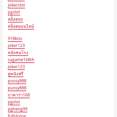
jokerslot
pgslot
สล็อตxo
สล็อตออนไลน์
918kiss
joker123
หนังชนโรง
sagame168th
joker123
ดูหนังฟรี
pussy888
pussy888
บาคาร่า168
pgslot
pgheng99
fullslotpg