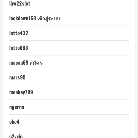
live22slot
lockdown168 เข้าสู่ระบบ
lotto432
lotto888
macau69 สมัคร
mars95
monkey789
ngernn
okc4
p2vvip