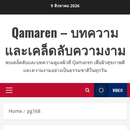
Skip
9 สิงหาคม 2026
to
content
Qamaren – บทความ
และเคล็ดลับความงาม
พบเคล็ดลับและบทความดูแลผิวที่ Qamaren เพื่อผิวสุขภาพดี
และความงามอย่างเป็นธรรมชาติในทุกวัน
VIDEO
Primary
Menu
Home
pg168