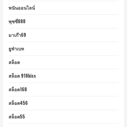
พนันออนไลน์
พุซซี่888
มาเก๊า69
ยูฟ่าเบท
สล็อต
สล็อต 918kiss
สล็อต168
สล็อต456
สล็อต55