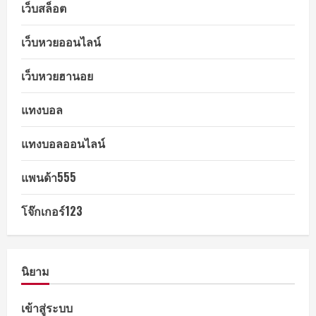
เว็บสล็อต
เว็บหวยออนไลน์
เว็บหวยฮานอย
แทงบอล
แทงบอลออนไลน์
แพนด้า555
โจ๊กเกอร์123
นิยาม
เข้าสู่ระบบ