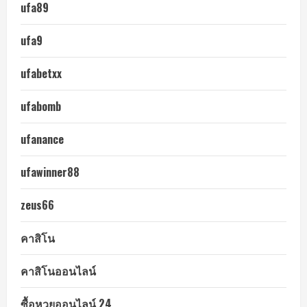
ufa89
ufa9
ufabetxx
ufabomb
ufanance
ufawinner88
zeus66
คาสิโน
คาสิโนออนไลน์
ซื้อหวยออนไลน์ 24