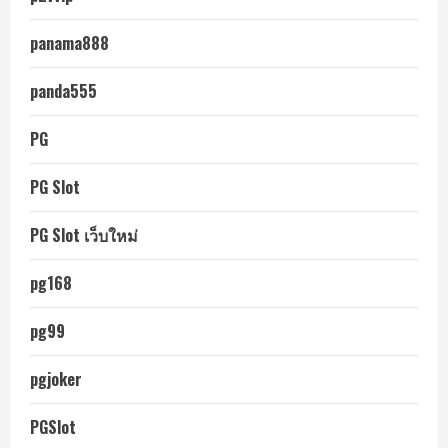
panama888
panda555
PG
PG Slot
PG Slot เว็บใหม่
pg168
pg99
pgjoker
PGSlot