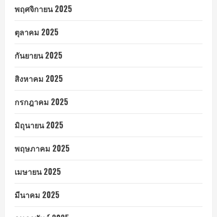
พฤศจิกายน 2025
ตุลาคม 2025
กันยายน 2025
สิงหาคม 2025
กรกฎาคม 2025
มิถุนายน 2025
พฤษภาคม 2025
เมษายน 2025
มีนาคม 2025