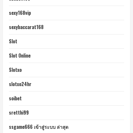
sexy168vip
sexybaccarat168
Slot
Slot Online
Slotxo
slotxo24hr
soibet
sretthi99
ssgame666 เข้าสู่ระบบ ล่าสุด