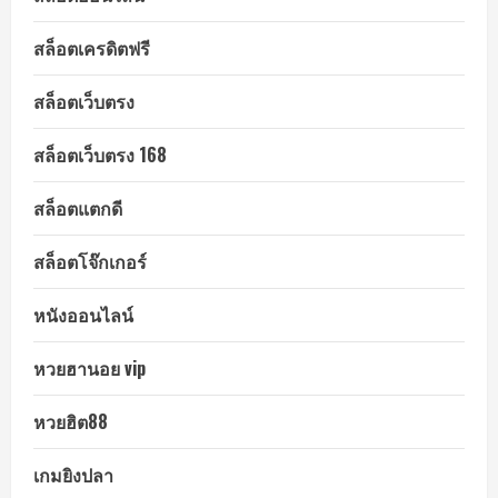
สล็อตเครดิตฟรี
สล็อตเว็บตรง
สล็อตเว็บตรง 168
สล็อตแตกดี
สล็อตโจ๊กเกอร์
หนังออนไลน์
หวยฮานอย vip
หวยฮิต88
เกมยิงปลา