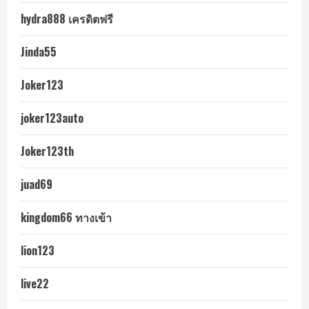
hydra888 เครดิตฟรี
Jinda55
Joker123
joker123auto
Joker123th
juad69
kingdom66 ทางเข้า
lion123
live22