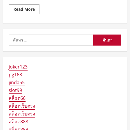
Read
Read More
more
about
Judhai168
judhai168.co
2
April
68
ค้นหา
judhai168
สำหรับ:
เวป
ไซต์
ตรง
ฝาก-
ถอน
ไว
joker123
ไม่มี
ขั้น
pg168
ต่ำ
jinda55
casino
online
slot99
เว็บ
แม่
สล็อต66
สล็อต
เครดิต
สล็อตเว็บตรง
ฟรี
Top
สล็อตเว็บตรง
51
by
สล็อต888
Marissa
สล็อต888