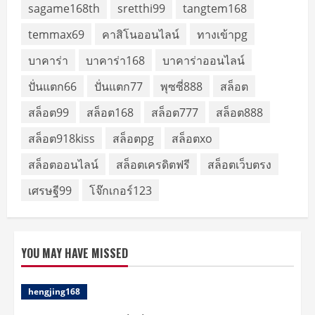
sagame168th
sretthi99
tangtem168
temmax69
คาสิโนออนไลน์
ทางเข้าpg
บาคาร่า
บาคาร่า168
บาคาร่าออนไลน์
ปั่นแตก66
ปั่นแตก77
พุซซี่888
สล็อต
สล็อต99
สล็อต168
สล็อต777
สล็อต888
สล็อต918kiss
สล็อตpg
สล็อตxo
สล็อตออนไลน์
สล็อตเครดิตฟรี
สล็อตเว็บตรง
เศรษฐี99
โจ๊กเกอร์123
YOU MAY HAVE MISSED
hengjing168