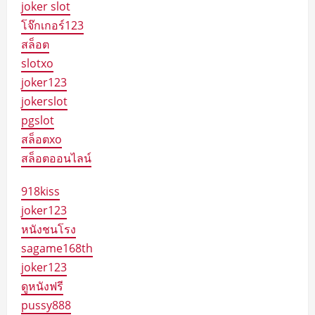
joker slot
โจ๊กเกอร์123
สล็อต
slotxo
joker123
jokerslot
pgslot
สล็อตxo
สล็อตออนไลน์
918kiss
joker123
หนังชนโรง
sagame168th
joker123
ดูหนังฟรี
pussy888