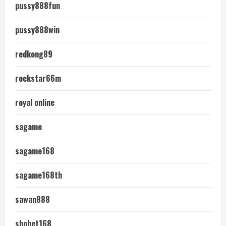
pussy888fun
pussy888win
redkong89
rockstar66m
royal online
sagame
sagame168
sagame168th
sawan888
sbobet168