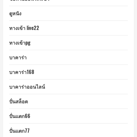
ดูหนัง
ทางเข้า live22
ทางเข้าpg
บาคาร่า
บาคาร่า168
บาคาร่าออนไลน์
ปั่นสล็อต
ปั่นแตก66
ปั่นแตก77