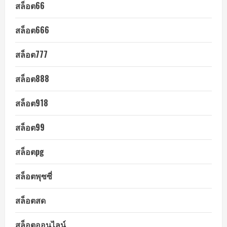
สล็อต66
สล็อต666
สล็อต777
สล็อต888
สล็อต918
สล็อต99
สล็อตpg
สล็อตพุซซี่
สล็อตสด
สล็อตออนไลน์