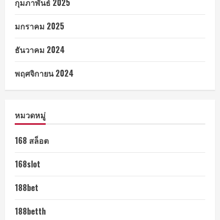
กุมภาพันธ์ 2025
มกราคม 2025
ธันวาคม 2024
พฤศจิกายน 2024
หมวดหมู่
168 สล็อต
168slot
188bet
188betth