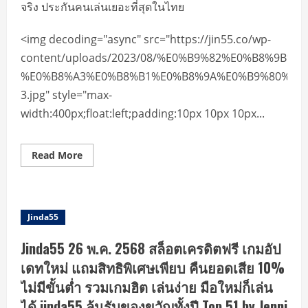
หนัก
จริง ประกันคนเล่นเยอะที่สุดในไทย
สล็อต
เว็บ
ตรง
<img decoding="async" src="https://jin55.co/wp-
คือ
อะไร?
content/uploads/2023/08/%E0%B9%82%E0%B8%9
มือ
ใหม่
%E0%B8%A3%E0%B8%B1%E0%B8%9A%E0%B9%80%E0%B
อ่าน
จบ
3.jpg" style="max-
เล่น
เป็น
width:400px;float:left;padding:10px 10px 10px...
ทันที
November
2568
Read
Read More
more
about
เว็บ
เปิด
ใหม่
jinda55
Jinda55
เครดิต
ฟรี
Top
Jinda55 26 พ.ค. 2568 สล็อตเครดิตฟรี เกมอัป
48
by
เดทใหม่ แถมสิทธิพิเศษเพียบ คืนยอดเสีย 10%
Sherlene
สล็อต
ไม่มีขั้นต่ำ รวมเกมฮิต เล่นง่าย มือใหม่ก็เล่น
เครดิต
ฟรี
ได้ jinda55 ลุ้นรับของขวัญทั้งปี Top 51 by Jenni