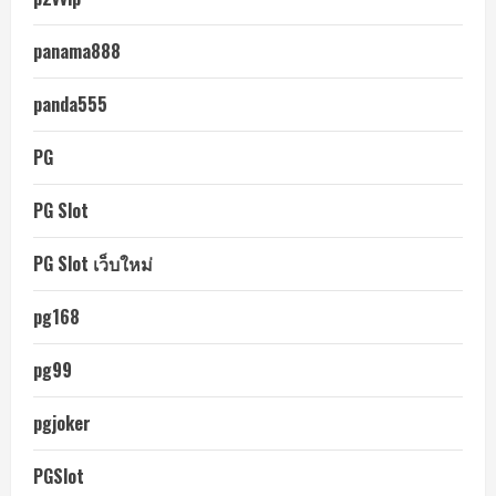
panama888
panda555
PG
PG Slot
PG Slot เว็บใหม่
pg168
pg99
pgjoker
PGSlot