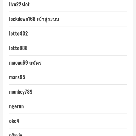
live22slot
lockdown168 เข้าสู่ระบบ
lotto432
lotto888
macau69 สมัคร
mars95
monkey789
ngernn
okc4
p2vvip