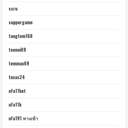
ssru
suppergame
tangtem168
teenoi69
temmax69
texas24
ufa11bet
ufa11k
ufa191 ทางเข้า