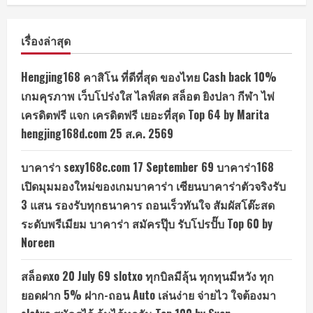
เรื่องล่าสุด
Hengjing168 คาสิโน ที่ดีที่สุด ของไทย Cash back 10%
เกมคุรภาพ เว็บโปร่งใส ไลฟ์สด สล็อต ยิงปลา กีฬา ไพ่
เครดิตฟรี แจก เครดิตฟรี เยอะที่สุด Top 64 by Marita
hengjing168d.com 25 ส.ค. 2569
บาคาร่า sexy168c.com 17 September 69 บาคาร่า168
เปิดมุมมองใหม่ของเกมบาคาร่า เซียนบาคาร่าตัวจริงรับ
3 แสน รองรับทุกธนาคาร ถอนเร็วทันใจ สัมผัสโต๊ะสด
ระดับพรีเมียม บาคาร่า สมัครปุ๊บ รับโปรปั๊บ Top 60 by
Noreen
สล็อตxo 20 July 69 slotxo ทุกบิลมีลุ้น ทุกทุนมีหวัง ทุก
ยอดฝาก 5% ฝาก-ถอน Auto เล่นง่าย จ่ายไว ใจต้องมา