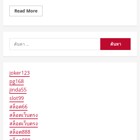
ลุ้น
รับ
Read
Read More
ของ
more
ขวัญ
about
ทั้ง
สล็อต
ปี
เครดิต
Top
ฟรี
51
Jinda55.wiki
by
15
ค้นหา
Jenni
มีนา
Jin55.net
สำหรับ:
25
Jinda55
บริการ
สล็อต
ออนไลน์
เว็บ
joker123
ตรง
วัด
pg168
เกิด
jinda55
รับ
เครดิต
slot99
ฟรี
300
สล็อต66
แจก
โปร
สล็อตเว็บตรง
ถอน
ให้
สล็อตเว็บตรง
ยับ
1
สล็อต888
พัน
สล็อต