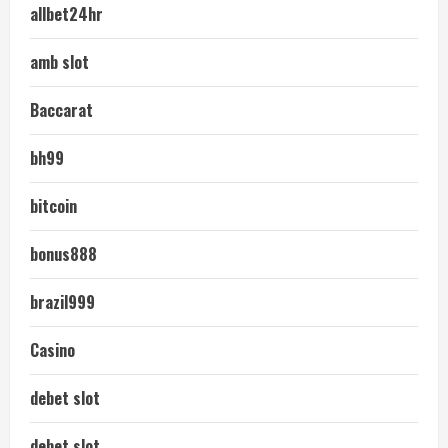
allbet24hr
amb slot
Baccarat
bh99
bitcoin
bonus888
brazil999
Casino
debet slot
debet slot