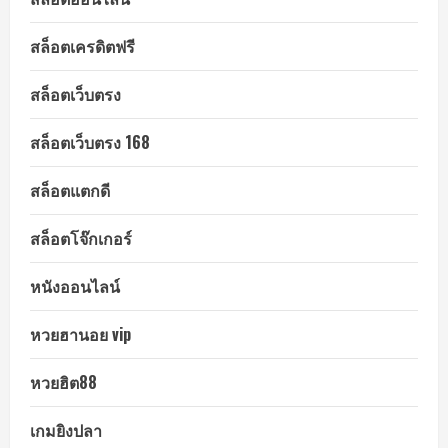
สล็อตเครดิตฟรี
สล็อตเว็บตรง
สล็อตเว็บตรง 168
สล็อตแตกดี
สล็อตโจ๊กเกอร์
หนังออนไลน์
หวยฮานอย vip
หวยฮิต88
เกมยิงปลา