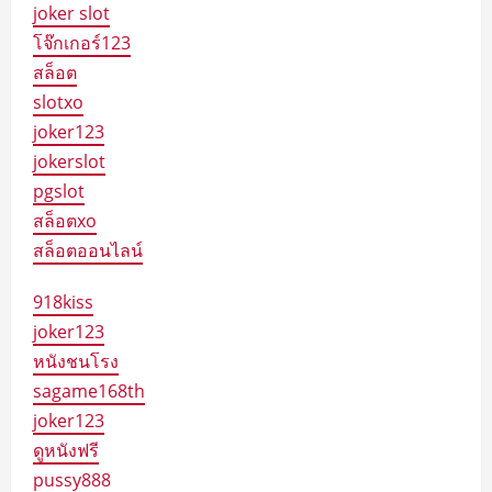
joker slot
โจ๊กเกอร์123
สล็อต
slotxo
joker123
jokerslot
pgslot
สล็อตxo
สล็อตออนไลน์
918kiss
joker123
หนังชนโรง
sagame168th
joker123
ดูหนังฟรี
pussy888