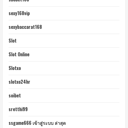
sexy168vip
sexybaccarat168
Slot
Slot Online
Slotxo
slotxo24hr
soibet
sretthi99
ssgame666 เข้าสู่ระบบ ล่าสุด