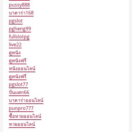
pussy888
บาคาร่า168
pgslot
pgheng99
fullslotpg
live22
ดูหนัง
ดูหนังฟรี
หนังออนไลน์
ดูหนังฟรี
pgslot77
ปั่นแตก66
บาคาร่าออนไลน์
punpro777
ซื้อหวยออนไลน์
หวยออนไลน์