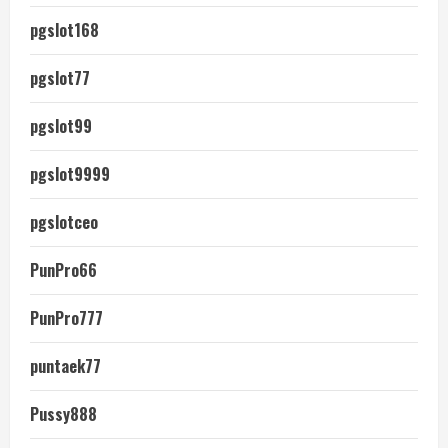
pgslot168
pgslot77
pgslot99
pgslot9999
pgslotceo
PunPro66
PunPro777
puntaek77
Pussy888