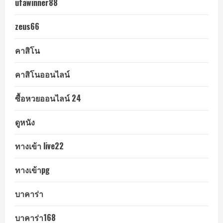
ufawinner88
zeus66
คาสิโน
คาสิโนออนไลน์
ซื้อหวยออนไลน์ 24
ดูหนัง
ทางเข้า live22
ทางเข้าpg
บาคาร่า
บาคาร่า168