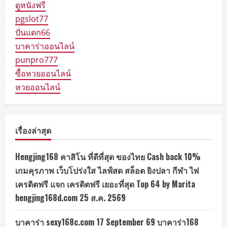
ดูหนังฟรี
pgslot77
ปั่นแตก66
บาคาร่าออนไลน์
punpro777
ซื้อหวยออนไลน์
หวยออนไลน์
เรื่องล่าสุด
Hengjing168 คาสิโน ที่ดีที่สุด ของไทย Cash back 10%
เกมคุรภาพ เว็บโปร่งใส ไลฟ์สด สล็อต ยิงปลา กีฬา ไพ่
เครดิตฟรี แจก เครดิตฟรี เยอะที่สุด Top 64 by Marita
hengjing168d.com 25 ส.ค. 2569
บาคาร่า sexy168c.com 17 September 69 บาคาร่า168