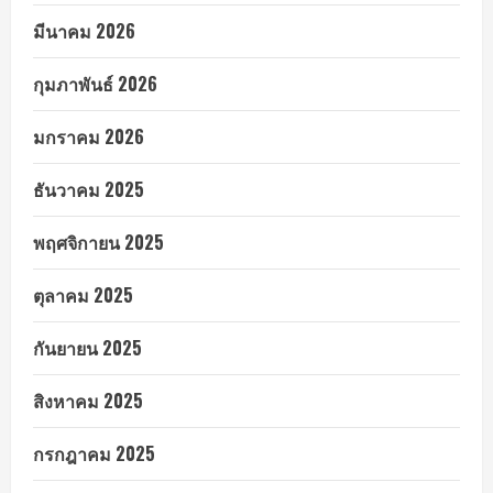
มีนาคม 2026
กุมภาพันธ์ 2026
มกราคม 2026
ธันวาคม 2025
พฤศจิกายน 2025
ตุลาคม 2025
กันยายน 2025
สิงหาคม 2025
กรกฎาคม 2025