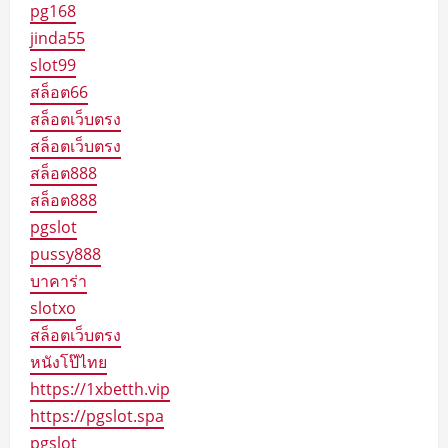
pg168
jinda55
slot99
สล็อต66
สล็อตเว็บตรง
สล็อตเว็บตรง
สล็อต888
สล็อต888
pgslot
pussy888
บาคาร่า
slotxo
สล็อตเว็บตรง
หนังโป๊ไทย
https://1xbetth.vip
https://pgslot.spa
pgslot