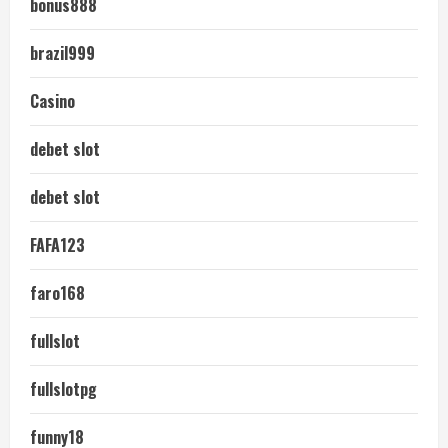
bonus888
brazil999
Casino
debet slot
debet slot
FAFA123
faro168
fullslot
fullslotpg
funny18