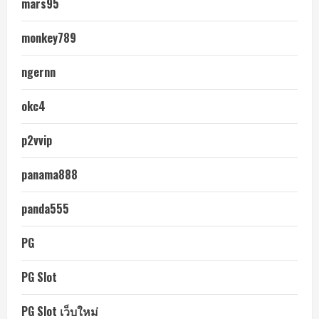
mars95
monkey789
ngernn
okc4
p2vvip
panama888
panda555
PG
PG Slot
PG Slot เว็บใหม่