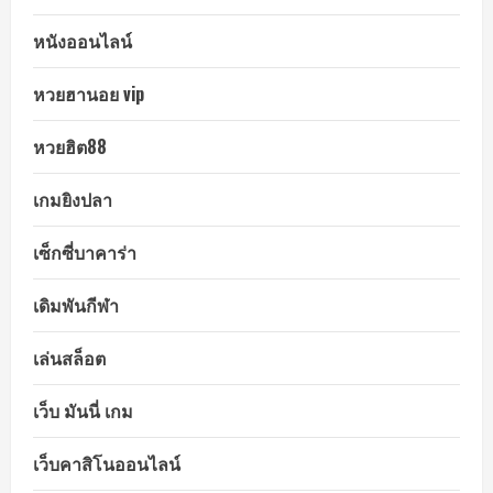
หนังออนไลน์
หวยฮานอย vip
หวยฮิต88
เกมยิงปลา
เซ็กซี่บาคาร่า
เดิมพันกีฬา
เล่นสล็อต
เว็บ มันนี่ เกม
เว็บคาสิโนออนไลน์