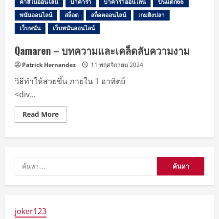
918kiss
คาสิโนออนไลน์
บาคาร่า
บาคาร่าออนไลน์
ปั่นแตก66
เวอร์ชั่น
ล่าสุด
พนันออนไลน์
สล็อต
สล็อตออนไลน์
เกมยิงปลา
รวม
เกม
เว็บพนัน
เว็บพนันออนไลน์
สล็อต
ยิง
Qamaren – บทความและเคล็ดลับความงาม
ปลา
เล่น
ง่าย
Patrick Hernandez
11 พฤศจิกายน 2024
918kiss
สาน
วิธีทําให้สวยขึ้น ภายใน 1 อาทิตย์
ฝัน
การ
<div...
เป็น
เศรษฐี
13
Read
Read More
January
more
2024
about
Qamaren
–
บทความ
และ
เคล็ด
ค้นหา
ลับ
สำหรับ:
ความ
งาม
joker123