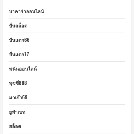
บาคาร่าออนไลน์
ปั่นสล็อต
ปั่นแตก66
ปั่นแตก77
พนันออนไลน์
พุซซี่888
มาเก๊า69
ยูฟ่าเบท
สล็อต