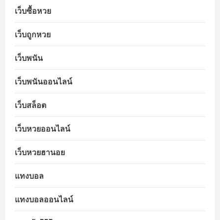
เว็บซื้อหวย
เว็บถูกหวย
เว็บพนัน
เว็บพนันออนไลน์
เว็บสล็อต
เว็บหวยออนไลน์
เว็บหวยฮานอย
แทงบอล
แทงบอลออนไลน์