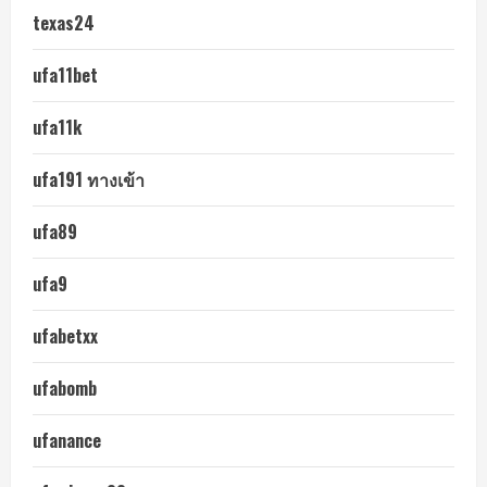
texas24
ufa11bet
ufa11k
ufa191 ทางเข้า
ufa89
ufa9
ufabetxx
ufabomb
ufanance