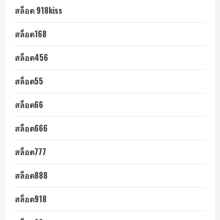
สล็อต 918kiss
สล็อต168
สล็อต456
สล็อต55
สล็อต66
สล็อต666
สล็อต777
สล็อต888
สล็อต918