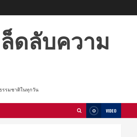
ล็ดลับความ
ธรรมชาติในทุกวัน
VIDEO