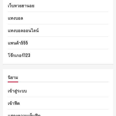
เว็บหวยฮานอย
แทงบอล
แทงบอลออนไลน์
แพนด้า555
โจ๊กเกอร์123
นิยาม
เข้าสู่ระบบ
เข้าฟีด
แสดงความเห็นฟีด