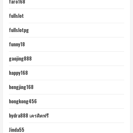
faro168
fullslot
fullslotpg
funny18
gaojing888
happy168
hengjing168
hongkong456
hydra888 เครดิตฟรี
Jinda55