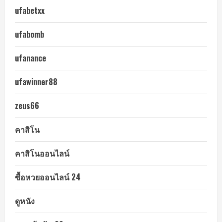
ufabetxx
ufabomb
ufanance
ufawinner88
zeus66
คาสิโน
คาสิโนออนไลน์
ซื้อหวยออนไลน์ 24
ดูหนัง