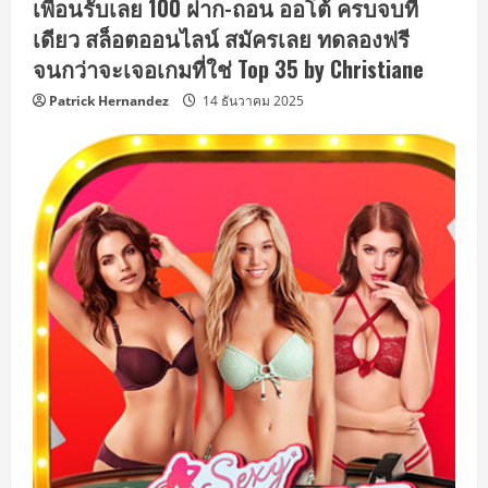
เพื่อนรับเลย 100 ฝาก-ถอน ออโต้ ครบจบที่
เดียว สล็อตออนไลน์ สมัครเลย ทดลองฟรี
จนกว่าจะเจอเกมที่ใช่ Top 35 by Christiane
Patrick Hernandez
14 ธันวาคม 2025