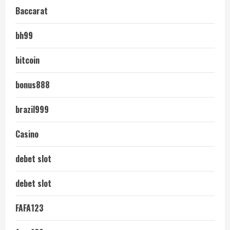
Baccarat
bh99
bitcoin
bonus888
brazil999
Casino
debet slot
debet slot
FAFA123