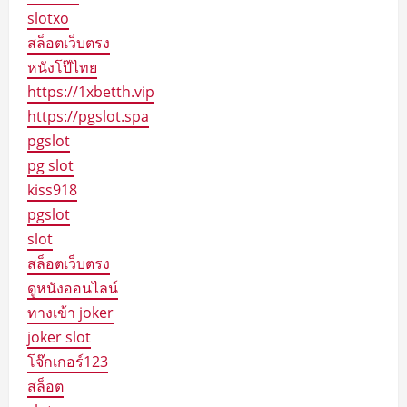
สมัคร
เลย
slotxo
ทดลอง
ฟรี
สล็อตเว็บตรง
จนกว่า
จะ
หนังโป๊ไทย
เจอ
เกม
https://1xbetth.vip
ที่
https://pgslot.spa
ใช่
Top
pgslot
35
by
pg slot
Christiane
kiss918
pgslot
slot
สล็อตเว็บตรง
ดูหนังออนไลน์
ทางเข้า joker
joker slot
โจ๊กเกอร์123
สล็อต