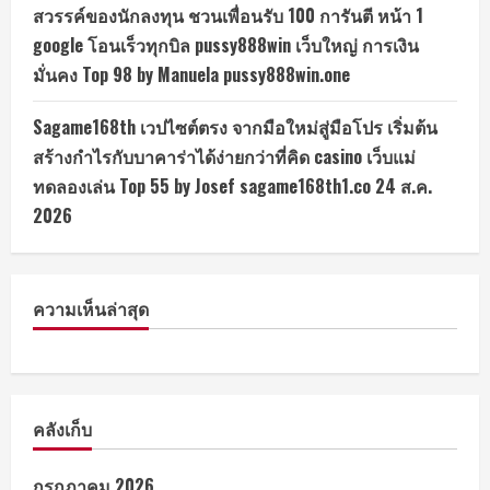
สวรรค์ของนักลงทุน ชวนเพื่อนรับ 100 การันตี หน้า 1
google โอนเร็วทุกบิล pussy888win เว็บใหญ่ การเงิน
มั่นคง Top 98 by Manuela pussy888win.one
Sagame168th เวปไซต์ตรง จากมือใหม่สู่มือโปร เริ่มต้น
สร้างกำไรกับบาคาร่าได้ง่ายกว่าที่คิด casino เว็บแม่
ทดลองเล่น Top 55 by Josef sagame168th1.co 24 ส.ค.
2026
ความเห็นล่าสุด
คลังเก็บ
กรกฎาคม 2026