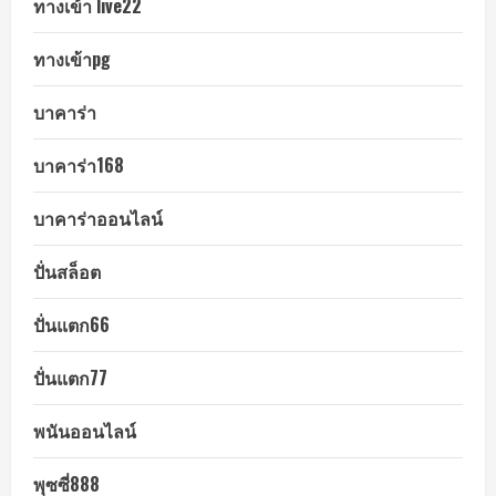
ทางเข้า live22
ทางเข้าpg
บาคาร่า
บาคาร่า168
บาคาร่าออนไลน์
ปั่นสล็อต
ปั่นแตก66
ปั่นแตก77
พนันออนไลน์
พุซซี่888