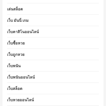
เล่นสล็อต
เว็บ มันนี่ เกม
เว็บคาสิโนออนไลน์
เว็บซื้อหวย
เว็บถูกหวย
เว็บพนัน
เว็บพนันออนไลน์
เว็บสล็อต
เว็บหวยออนไลน์