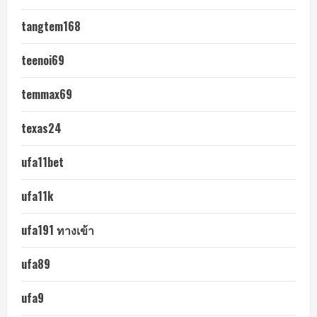
tangtem168
teenoi69
temmax69
texas24
ufa11bet
ufa11k
ufa191 ทางเข้า
ufa89
ufa9