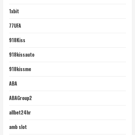
1xbit
77UFA
918Kiss
918kissauto
918kissme
ABA
ABAGroup2
allbet24hr
amb slot