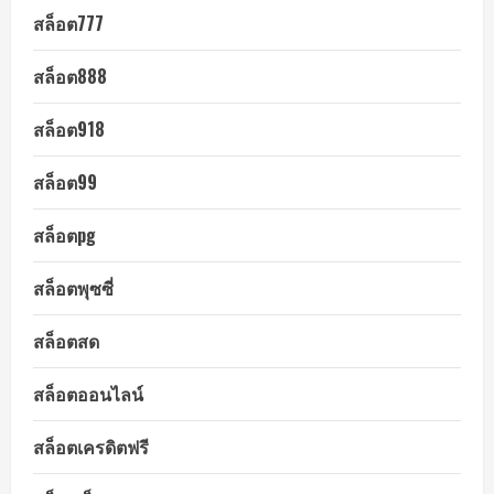
สล็อต777
สล็อต888
สล็อต918
สล็อต99
สล็อตpg
สล็อตพุซซี่
สล็อตสด
สล็อตออนไลน์
สล็อตเครดิตฟรี