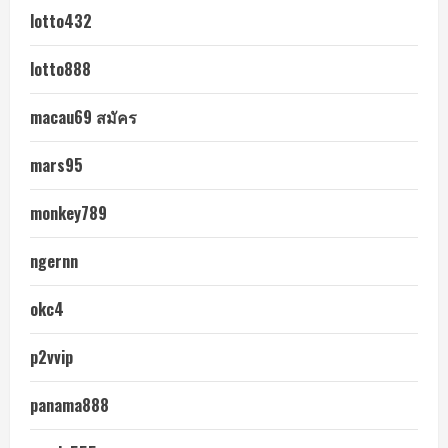
lotto432
lotto888
macau69 สมัคร
mars95
monkey789
ngernn
okc4
p2vvip
panama888