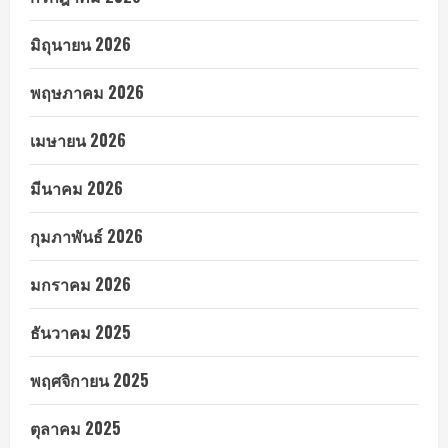
มิถุนายน 2026
พฤษภาคม 2026
เมษายน 2026
มีนาคม 2026
กุมภาพันธ์ 2026
มกราคม 2026
ธันวาคม 2025
พฤศจิกายน 2025
ตุลาคม 2025