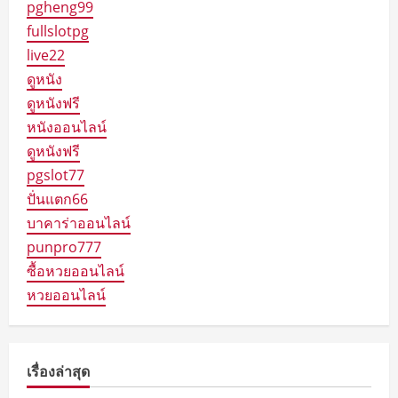
pgheng99
fullslotpg
live22
ดูหนัง
ดูหนังฟรี
หนังออนไลน์
ดูหนังฟรี
pgslot77
ปั่นแตก66
บาคาร่าออนไลน์
punpro777
ซื้อหวยออนไลน์
หวยออนไลน์
เรื่องล่าสุด