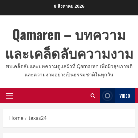
Skip
8 สิงหาคม 2026
to
content
Qamaren – บทความ
และเคล็ดลับความงาม
พบเคล็ดลับและบทความดูแลผิวที่ Qamaren เพื่อผิวสุขภาพดี
และความงามอย่างเป็นธรรมชาติในทุกวัน
VIDEO
Primary
Menu
Home
texas24