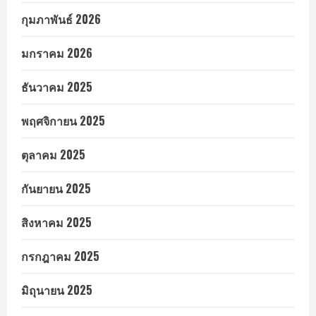
กุมภาพันธ์ 2026
มกราคม 2026
ธันวาคม 2025
พฤศจิกายน 2025
ตุลาคม 2025
กันยายน 2025
สิงหาคม 2025
กรกฎาคม 2025
มิถุนายน 2025