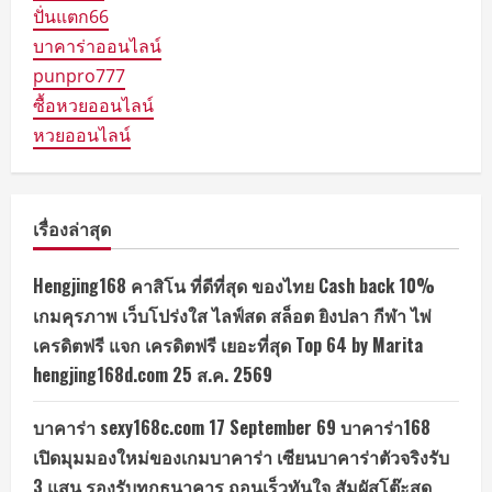
ปั่นแตก66
บาคาร่าออนไลน์
punpro777
ซื้อหวยออนไลน์
หวยออนไลน์
เรื่องล่าสุด
Hengjing168 คาสิโน ที่ดีที่สุด ของไทย Cash back 10%
เกมคุรภาพ เว็บโปร่งใส ไลฟ์สด สล็อต ยิงปลา กีฬา ไพ่
เครดิตฟรี แจก เครดิตฟรี เยอะที่สุด Top 64 by Marita
hengjing168d.com 25 ส.ค. 2569
บาคาร่า sexy168c.com 17 September 69 บาคาร่า168
เปิดมุมมองใหม่ของเกมบาคาร่า เซียนบาคาร่าตัวจริงรับ
3 แสน รองรับทุกธนาคาร ถอนเร็วทันใจ สัมผัสโต๊ะสด