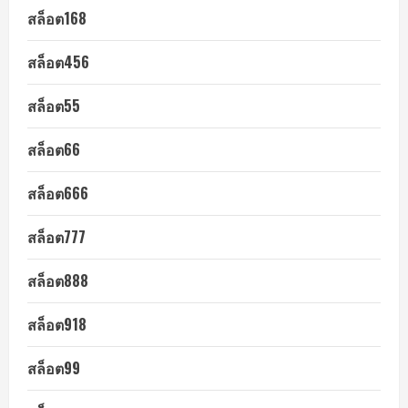
สล็อต168
สล็อต456
สล็อต55
สล็อต66
สล็อต666
สล็อต777
สล็อต888
สล็อต918
สล็อต99