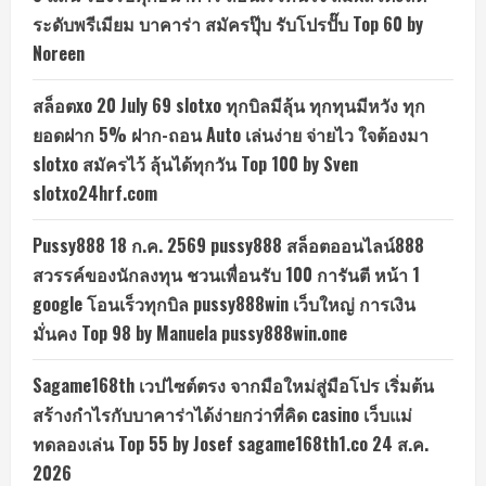
ระดับพรีเมียม บาคาร่า สมัครปุ๊บ รับโปรปั๊บ Top 60 by
Noreen
สล็อตxo 20 July 69 slotxo ทุกบิลมีลุ้น ทุกทุนมีหวัง ทุก
ยอดฝาก 5% ฝาก-ถอน Auto เล่นง่าย จ่ายไว ใจต้องมา
slotxo สมัครไว้ ลุ้นได้ทุกวัน Top 100 by Sven
slotxo24hrf.com
Pussy888 18 ก.ค. 2569 pussy888 สล็อตออนไลน์888
สวรรค์ของนักลงทุน ชวนเพื่อนรับ 100 การันตี หน้า 1
google โอนเร็วทุกบิล pussy888win เว็บใหญ่ การเงิน
มั่นคง Top 98 by Manuela pussy888win.one
Sagame168th เวปไซต์ตรง จากมือใหม่สู่มือโปร เริ่มต้น
สร้างกำไรกับบาคาร่าได้ง่ายกว่าที่คิด casino เว็บแม่
ทดลองเล่น Top 55 by Josef sagame168th1.co 24 ส.ค.
2026