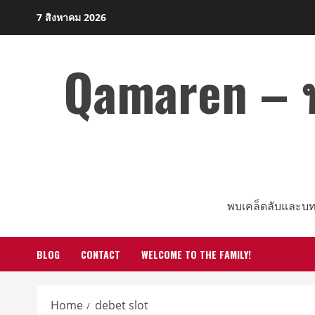
Skip
7 สิงหาคม 2026
to
content
Qamaren –
พบเคล็ดลับและบท
BLOG
CONTACT
WELCOME TO THE FAMILY!
Home
debet slot