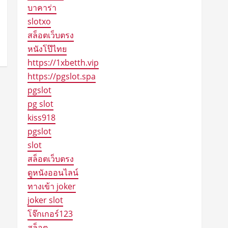
บาคาร่า
slotxo
สล็อตเว็บตรง
หนังโป๊ไทย
https://1xbetth.vip
https://pgslot.spa
pgslot
pg slot
kiss918
pgslot
slot
สล็อตเว็บตรง
ดูหนังออนไลน์
ทางเข้า joker
joker slot
โจ๊กเกอร์123
สล็อต