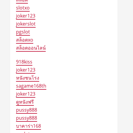
slotxo
joker123
jokerslot
pgslot
สล็อตxo
สล็อตออนไลน์
918kiss
joker123
หนังชนโรง
sagame168th
joker123
ดูหนังฟรี
pussy888
pussy888
บาคาร่า168