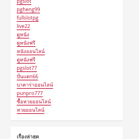
pgslot
pgheng99
fullslotpg
live22
ดูหนัง
ดูหนังฟรี
หนังออนไลน์
ดูหนังฟรี
pgslot77
ปั่นแตก66
บาคาร่าออนไลน์
punpro777
ซื้อหวยออนไลน์
หวยออนไลน์
เรื่องล่าสุด