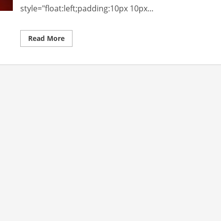
style="float:left;padding:10px 10px...
Read
Read More
more
about
เว็บ
ใหญ่
debet
slot
ทดลอง
เล่น
Top
85
by
Ben
เว็บ
แตก
ง่าย
เว็บ
แทง
บอล
และ
คา
สิ
โน
ชั้น
นำ
รวม
ทุก