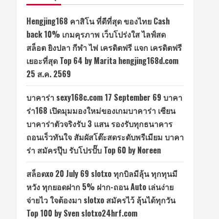
Hengjing168 คาสิโน ที่ดีที่สุด ของไทย Cash
back 10% เกมคุรภาพ เว็บโปร่งใส ไลฟ์สด
สล็อต ยิงปลา กีฬา ไพ่ เครดิตฟรี แจก เครดิตฟรี
เยอะที่สุด Top 64 by Marita hengjing168d.com
25 ส.ค. 2569
บาคาร่า sexy168c.com 17 September 69 บาคา
ร่า168 เปิดมุมมองใหม่ของเกมบาคาร่า เซียน
บาคาร่าตัวจริงรับ 3 แสน รองรับทุกธนาคาร
ถอนเร็วทันใจ สัมผัสโต๊ะสดระดับพรีเมียม บาคา
ร่า สมัครปุ๊บ รับโปรปั๊บ Top 60 by Noreen
สล็อตxo 20 July 69 slotxo ทุกบิลมีลุ้น ทุกทุนมี
หวัง ทุกยอดฝาก 5% ฝาก-ถอน Auto เล่นง่าย
จ่ายไว ใจต้องมา slotxo สมัครไว้ ลุ้นได้ทุกวัน
Top 100 by Sven slotxo24hrf.com