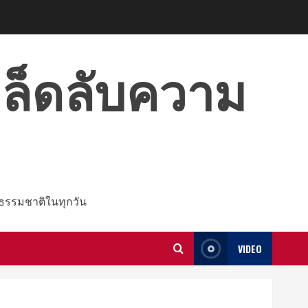
ล็ดลับความ
ธรรมชาติในทุกวัน
VIDEO