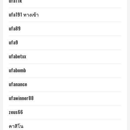
ufa11k
ufa191 ทางเข้า
ufa89
ufa9
ufabetxx
ufabomb
ufanance
ufawinner88
zeus66
คาสิโน