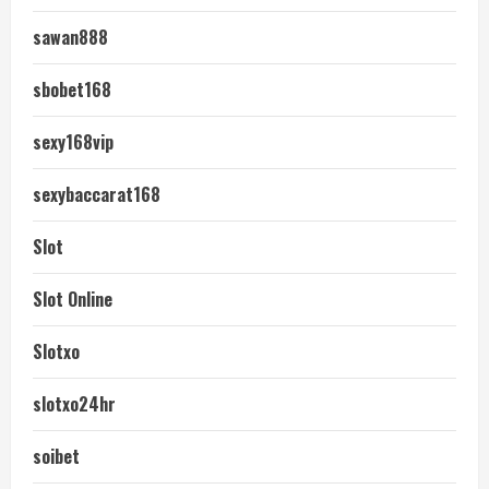
sawan888
sbobet168
sexy168vip
sexybaccarat168
Slot
Slot Online
Slotxo
slotxo24hr
soibet