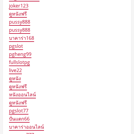
joker123
ดูหนังฟรี
pussy888
pussy888
บาคาร่า168
pgslot
pgheng99
fullslotpg
live22
ดูหนัง
ดูหนังฟรี
หนังออนไลน์
ดูหนังฟรี
pgslot77
ปั่นแตก66
บาคาร่าออนไลน์