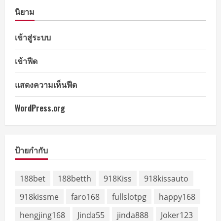
นิยาม
เข้าสู่ระบบ
เข้าฟีด
แสดงความเห็นฟีด
WordPress.org
ป้ายกำกับ
188bet
188betth
918Kiss
918kissauto
918kissme
faro168
fullslotpg
happy168
hengjing168
Jinda55
jinda888
Joker123