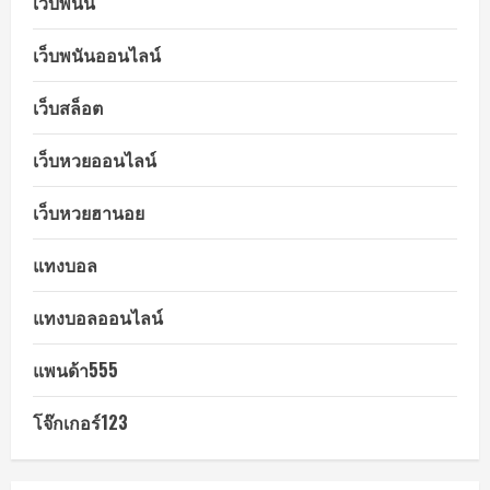
เว็บพนัน
เว็บพนันออนไลน์
เว็บสล็อต
เว็บหวยออนไลน์
เว็บหวยฮานอย
แทงบอล
แทงบอลออนไลน์
แพนด้า555
โจ๊กเกอร์123