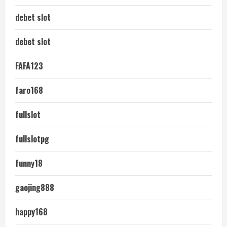
debet slot
debet slot
FAFA123
faro168
fullslot
fullslotpg
funny18
gaojing888
happy168