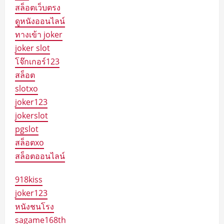
สล็อตเว็บตรง
ดูหนังออนไลน์
ทางเข้า joker
joker slot
โจ๊กเกอร์123
สล็อต
slotxo
joker123
jokerslot
pgslot
สล็อตxo
สล็อตออนไลน์
918kiss
joker123
หนังชนโรง
sagame168th