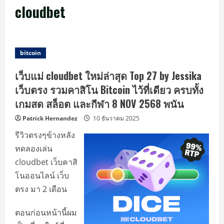
cloudbet
bitcoin
เว็บแม่ cloudbet ใหม่ล่าสุด Top 27 by Jessika
เว็บตรง รวมคาสิโน Bitcoin ไว้ที่เดียว ครบทั้ง
เกมสด สล็อต และกีฬา 8 NOV 2568 พนัน
Patrick Hernandez
10 ธันวาคม 2025
รีวิวตรงๆข้างหลัง
ทดลองเล่น
cloudbet เว็บคาสิ
โนออนไลน์ เว็บ
ตรง มา 2 เดือน
ตอนก่อนหน้านี้ผม