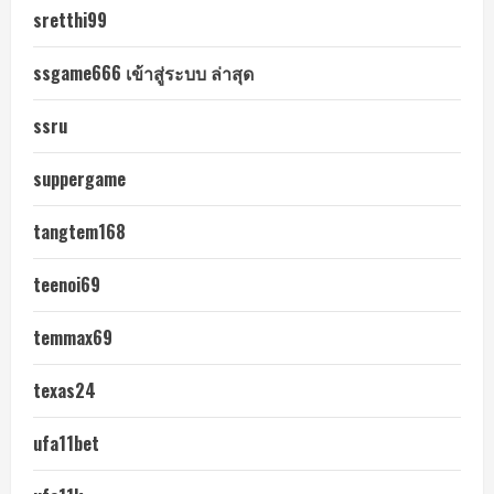
sretthi99
ssgame666 เข้าสู่ระบบ ล่าสุด
ssru
suppergame
tangtem168
teenoi69
temmax69
texas24
ufa11bet