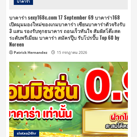
บาคาร่า
บาคาร่า sexy168c.com 17 September 69 บาคาร่า168
เปิดมุมมองใหม่ของเกมบาคาร่า เซียนบาคาร่าตัวจริงรับ
3 แสน รองรับทุกธนาคาร ถอนเร็วทันใจ สัมผัสโต๊ะสด
ระดับพรีเมียม บาคาร่า สมัครปุ๊บ รับโปรปั๊บ Top 60 by
Noreen
Patrick Hernandez
15 กรกฎาคม 2026
slotxo24hr