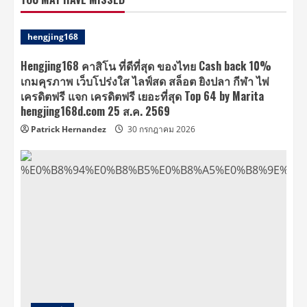
hengjing168
Hengjing168 คาสิโน ที่ดีที่สุด ของไทย Cash back 10%
เกมคุรภาพ เว็บโปร่งใส ไลฟ์สด สล็อต ยิงปลา กีฬา ไพ่
เครดิตฟรี แจก เครดิตฟรี เยอะที่สุด Top 64 by Marita
hengjing168d.com 25 ส.ค. 2569
Patrick Hernandez
30 กรกฎาคม 2026