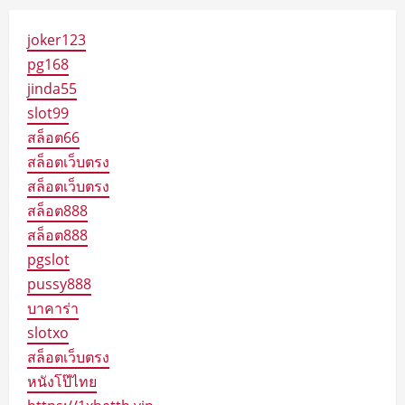
by
Cynthia
เว็บไซต์
joker123
แตก
ง่าย
pg168
ปั่น
jinda55
สล็อต
ยัง
slot99
ไง
ให้
สล็อต66
แตก
ไว
สล็อตเว็บตรง
มือ
ใหม่
สล็อตเว็บตรง
ก็
รวย
สล็อต888
ได้
ใน
สล็อต888
คืน
เดียว
pgslot
6
November
pussy888
2568
คา
บาคาร่า
สิ
โน
slotxo
ออนไลน์
สล็อตเว็บตรง
หนังโป๊ไทย