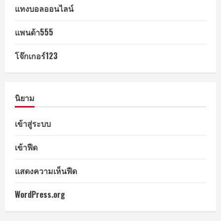
แทงบอลออนไลน์
แพนด้า555
โจ๊กเกอร์123
นิยาม
เข้าสู่ระบบ
เข้าฟีด
แสดงความเห็นฟีด
WordPress.org