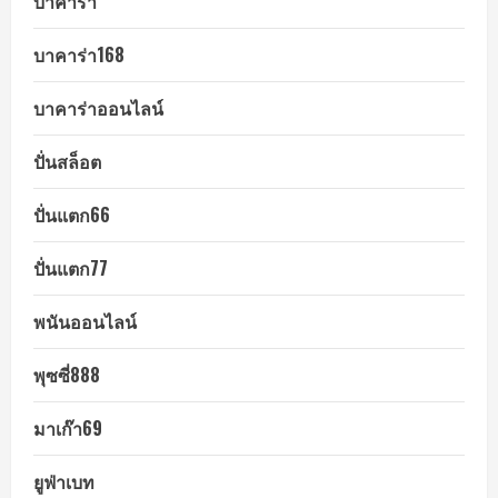
บาคาร่า
บาคาร่า168
บาคาร่าออนไลน์
ปั่นสล็อต
ปั่นแตก66
ปั่นแตก77
พนันออนไลน์
พุซซี่888
มาเก๊า69
ยูฟ่าเบท