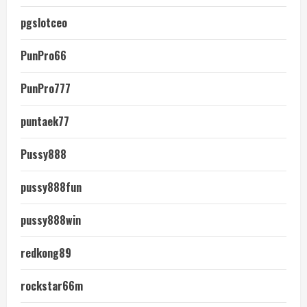
pgslotceo
PunPro66
PunPro777
puntaek77
Pussy888
pussy888fun
pussy888win
redkong89
rockstar66m