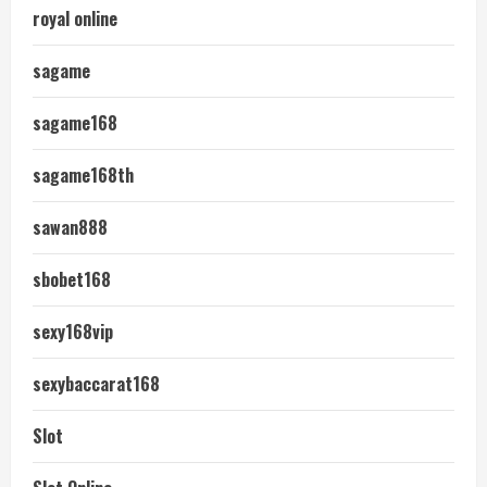
royal online
sagame
sagame168
sagame168th
sawan888
sbobet168
sexy168vip
sexybaccarat168
Slot