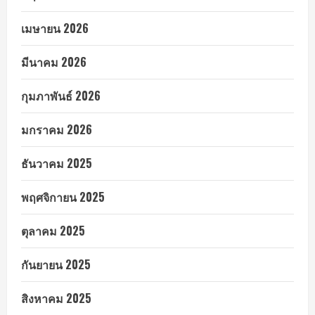
เมษายน 2026
มีนาคม 2026
กุมภาพันธ์ 2026
มกราคม 2026
ธันวาคม 2025
พฤศจิกายน 2025
ตุลาคม 2025
กันยายน 2025
สิงหาคม 2025