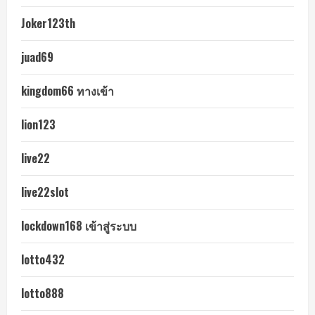
Joker123th
juad69
kingdom66 ทางเข้า
lion123
live22
live22slot
lockdown168 เข้าสู่ระบบ
lotto432
lotto888