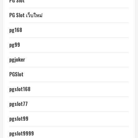
PG Slot
PG Slot เว็บใหม่
pg168
pg99
pgjoker
PGSlot
pgslot168
pgslot77
pgslot99
pgslot9999