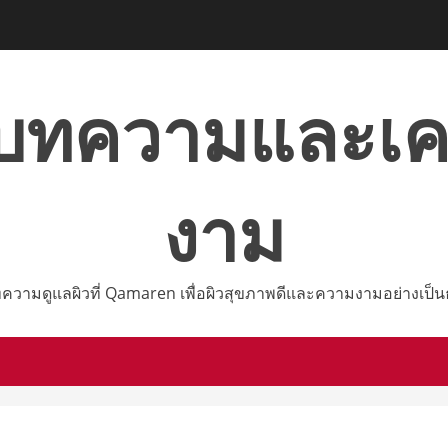
 บทความและเค
งาม
ความดูแลผิวที่ Qamaren เพื่อผิวสุขภาพดีและความงามอย่างเป็น