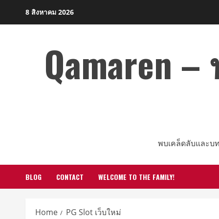
Skip
8 สิงหาคม 2026
to
content
Qamaren –
พบเคล็ดลับและบท
BLOG
CONTACT
WELCOME TO THE FAMILY!
Home
PG Slot เว็บใหม่