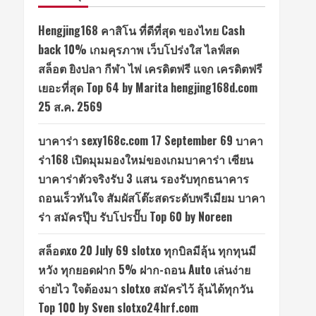
Hengjing168 คาสิโน ที่ดีที่สุด ของไทย Cash
back 10% เกมคุรภาพ เว็บโปร่งใส ไลฟ์สด
สล็อต ยิงปลา กีฬา ไพ่ เครดิตฟรี แจก เครดิตฟรี
เยอะที่สุด Top 64 by Marita hengjing168d.com
25 ส.ค. 2569
บาคาร่า sexy168c.com 17 September 69 บาคา
ร่า168 เปิดมุมมองใหม่ของเกมบาคาร่า เซียน
บาคาร่าตัวจริงรับ 3 แสน รองรับทุกธนาคาร
ถอนเร็วทันใจ สัมผัสโต๊ะสดระดับพรีเมียม บาคา
ร่า สมัครปุ๊บ รับโปรปั๊บ Top 60 by Noreen
สล็อตxo 20 July 69 slotxo ทุกบิลมีลุ้น ทุกทุนมี
หวัง ทุกยอดฝาก 5% ฝาก-ถอน Auto เล่นง่าย
จ่ายไว ใจต้องมา slotxo สมัครไว้ ลุ้นได้ทุกวัน
Top 100 by Sven slotxo24hrf.com