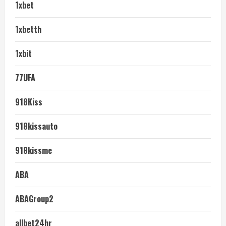
1xbet
1xbetth
1xbit
77UFA
918Kiss
918kissauto
918kissme
ABA
ABAGroup2
allbet24hr