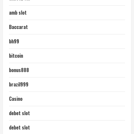
amb slot
Baccarat
bh99
bitcoin
bonus888
brazil999
Casino
debet slot
debet slot