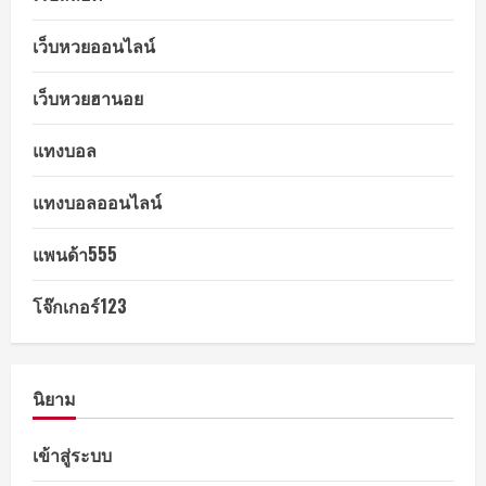
เว็บหวยออนไลน์
เว็บหวยฮานอย
แทงบอล
แทงบอลออนไลน์
แพนด้า555
โจ๊กเกอร์123
นิยาม
เข้าสู่ระบบ