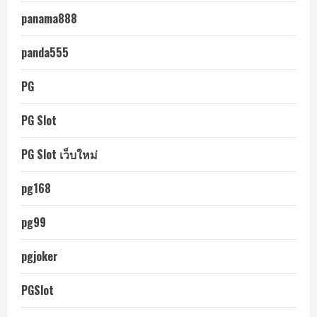
panama888
panda555
PG
PG Slot
PG Slot เว็บใหม่
pg168
pg99
pgjoker
PGSlot