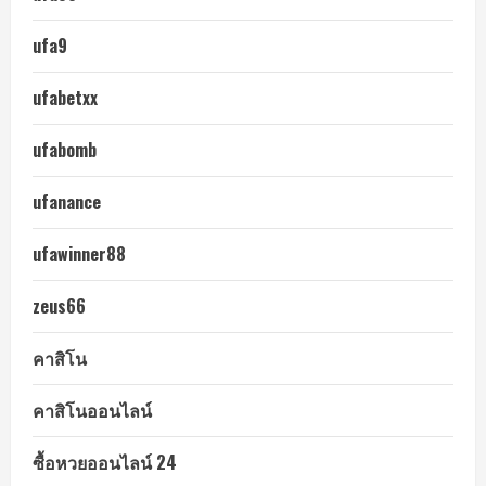
ufa9
ufabetxx
ufabomb
ufanance
ufawinner88
zeus66
คาสิโน
คาสิโนออนไลน์
ซื้อหวยออนไลน์ 24