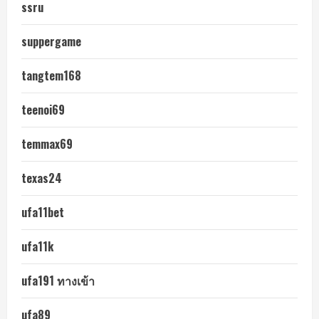
ssru
suppergame
tangtem168
teenoi69
temmax69
texas24
ufa11bet
ufa11k
ufa191 ทางเข้า
ufa89