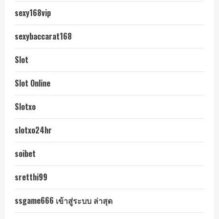
sexy168vip
sexybaccarat168
Slot
Slot Online
Slotxo
slotxo24hr
soibet
sretthi99
ssgame666 เข้าสู่ระบบ ล่าสุด