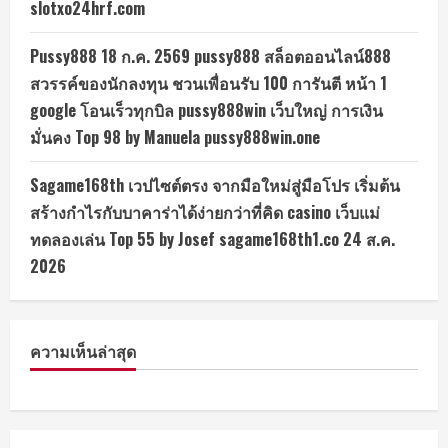
slotxo24hrf.com
Pussy888 18 ก.ค. 2569 pussy888 สล็อตออนไลน์888
สวรรค์ของนักลงทุน ชวนเพื่อนรับ 100 การันตี หน้า 1
google โอนเร็วทุกบิล pussy888win เว็บใหญ่ การเงิน
มั่นคง Top 98 by Manuela pussy888win.one
Sagame168th เวปไซต์ตรง จากมือใหม่สู่มือโปร เริ่มต้น
สร้างกำไรกับบาคาร่าได้ง่ายกว่าที่คิด casino เว็บแม่
ทดลองเล่น Top 55 by Josef sagame168th1.co 24 ส.ค.
2026
ความเห็นล่าสุด