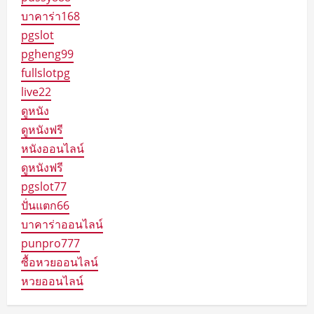
บาคาร่า168
pgslot
pgheng99
fullslotpg
live22
ดูหนัง
ดูหนังฟรี
หนังออนไลน์
ดูหนังฟรี
pgslot77
ปั่นแตก66
บาคาร่าออนไลน์
punpro777
ซื้อหวยออนไลน์
หวยออนไลน์