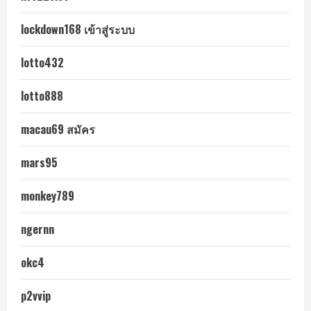
lockdown168 เข้าสู่ระบบ
lotto432
lotto888
macau69 สมัคร
mars95
monkey789
ngernn
okc4
p2vvip