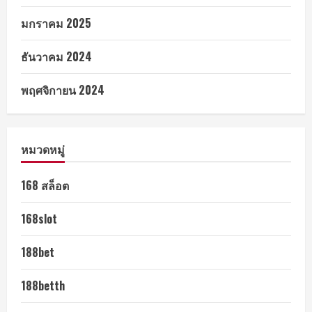
มกราคม 2025
ธันวาคม 2024
พฤศจิกายน 2024
หมวดหมู่
168 สล็อต
168slot
188bet
188betth