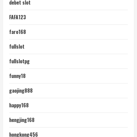
debet slot
FAFA123
faro168
fullslot
fullslotpg
funny18
gaojing888
happy168
hengjing168
hongkong456