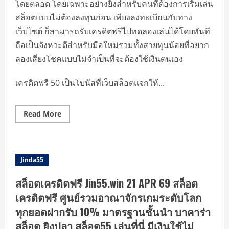
โดยตลอด โดยเฉพาะอย่างยิ่งสำหรับคนที่ต้องการเริ่มเล่น
สล็อตแบบไม่ต้องลงทุนก่อน เพียงลงทะเบียนกับทาง
เว็บไซต์ ก็สามารถรับเครดิตฟรีไปทดลองเล่นได้โดยทันที
ถือเป็นจังหวะดีสำหรับมือใหม่รวมทั้งสายทุนน้อยที่อยาก
ลองเสี่ยงโชคแบบไม่จำเป็นที่จะต้องใช้เงินตนเอง
เครดิตฟรี 50 เป็นโบนัสที่เว็บสล็อตแจกให้...
Read
Read More
more
about
Jinda55
เว็บ
เกม
ออนไลน์
Jinda55
เจ้า
ใหญ่
ที่สุด
สล็อตเครดิตฟรี Jin55.win 21 APR 69 สล็อต
ใน
เอเชีย
เครดิตฟรี ศูนย์รวมอาณาจักรเกมระดับโลก
ให้
ของ
ทุกยอดฝากรับ 10% มาตรฐานชั้นนำ บาคาร่า
ขวัญ
วัน
สล็อต ยิงปลา สล็อต55 เล่นที่นี่ มีเงินใช้ไม่
เกิด