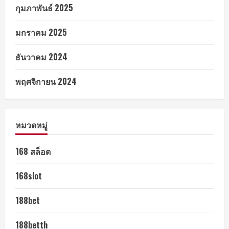
กุมภาพันธ์ 2025
มกราคม 2025
ธันวาคม 2024
พฤศจิกายน 2024
หมวดหมู่
168 สล็อต
168slot
188bet
188betth