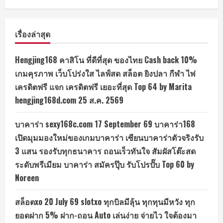
เรื่องล่าสุด
Hengjing168 คาสิโน ที่ดีที่สุด ของไทย Cash back 10%
เกมคุรภาพ เว็บโปร่งใส ไลฟ์สด สล็อต ยิงปลา กีฬา ไพ่
เครดิตฟรี แจก เครดิตฟรี เยอะที่สุด Top 64 by Marita
hengjing168d.com 25 ส.ค. 2569
บาคาร่า sexy168c.com 17 September 69 บาคาร่า168
เปิดมุมมองใหม่ของเกมบาคาร่า เซียนบาคาร่าตัวจริงรับ
3 แสน รองรับทุกธนาคาร ถอนเร็วทันใจ สัมผัสโต๊ะสด
ระดับพรีเมียม บาคาร่า สมัครปุ๊บ รับโปรปั๊บ Top 60 by
Noreen
สล็อตxo 20 July 69 slotxo ทุกบิลมีลุ้น ทุกทุนมีหวัง ทุก
ยอดฝาก 5% ฝาก-ถอน Auto เล่นง่าย จ่ายไว ใจต้องมา