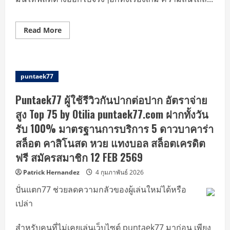
นี่
มี
เงิน
ใช้
Read
Read More
ไม่
more
ขาดมือ
about
Top
Happy168
83
happy168.ai
by
7
Juan
March
puntaek77
69
happy168
แจก
Puntaek77 ผู้ใช้รีวิวกันปากต่อปาก อัตราจ่าย
100
จริง
สูง Top 75 by Otilia puntaek77.com ฝากทั้งวัน
กด
รับ
รับ 100% มาตรฐานการบริการ 5 ดาวบาคาร่า
ได้
ทันที
สล็อต คาสิโนสด หวย แทงบอล สล็อตเครดิต
สาย
ทุน
ฟรี สมัครสมาชิก 12 FEB 2569
น้อย
ฝาก
Patrick Hernandez
4 กุมภาพันธ์ 2026
100
รับ
300
ปั่นแตก77 ช่วยลดความกลัวของผู้เล่นใหม่ได้หรือ
เชื่อ
ถือ
เปล่า
ได้
มี
ใบ
สำหรับคนที่ไม่เคยเล่นเว็บไซต์ puntaek77 มาก่อน เพียง