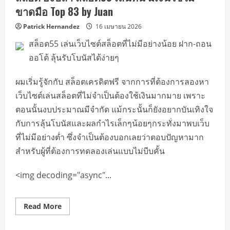
300
ขาดมือ Top 83 by Juan
สะสม
แต้ม
Patrick Hernandez
16 เมษายน 2026
แลก
ของ
รางวัล
สล็อต55 เล่นเว็บไซต์สล็อตที่ไม่มีอย่างน้อย ฝาก-ถอน
แตก
ไว
ออโต้ ลุ้นรับโบนัสได้ง่ายๆ
กำไร
ไว
จบ
ผมเริ่มรู้จักกับ สล็อตเครดิตฟรี จากการที่ต้องการลองหา
เกม
แบบ
เว็บไซต์เล่นสล็อตที่ไม่จำเป็นต้องใช้เงินมากมาย เพราะ
ฟี
ลดี
ตอนนั้นงบประมาณมีจำกัด แม้กระนั้นก็ยังอยากบันเทิงใจ
สล็อต
เครดิต
กับการลุ้นโบนัสและผลกำไรเล็กๆน้อยๆกระทั่งมาพบเว็บ
ฟรี
ระบบ
ที่ไม่มีอย่างต่ำ ซึ่งจำเป็นต้องบอกเลยว่าตอบปัญหามาก
ยูสเซอร์
เสถียร
สำหรับผู้ที่ต้องการทดลองเล่นแบบไม่บีบคั้น
เล่น
ได้
ยาวๆ
<img decoding="async"...
Top
81
by
Anton
Read
Read More
jin55.fun
more
29
about
พฤษภาคม
สล็อต
2569