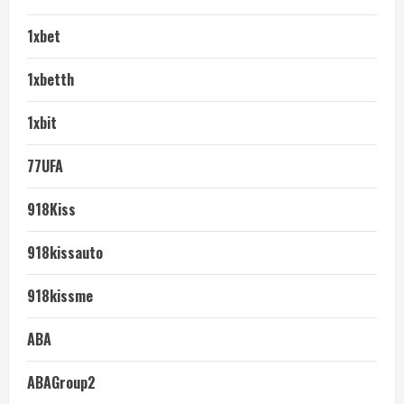
1xbet
1xbetth
1xbit
77UFA
918Kiss
918kissauto
918kissme
ABA
ABAGroup2