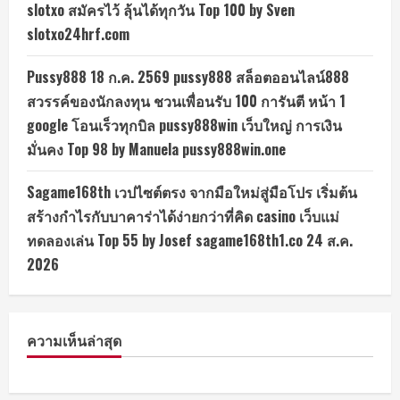
slotxo สมัครไว้ ลุ้นได้ทุกวัน Top 100 by Sven
slotxo24hrf.com
Pussy888 18 ก.ค. 2569 pussy888 สล็อตออนไลน์888
สวรรค์ของนักลงทุน ชวนเพื่อนรับ 100 การันตี หน้า 1
google โอนเร็วทุกบิล pussy888win เว็บใหญ่ การเงิน
มั่นคง Top 98 by Manuela pussy888win.one
Sagame168th เวปไซต์ตรง จากมือใหม่สู่มือโปร เริ่มต้น
สร้างกำไรกับบาคาร่าได้ง่ายกว่าที่คิด casino เว็บแม่
ทดลองเล่น Top 55 by Josef sagame168th1.co 24 ส.ค.
2026
ความเห็นล่าสุด