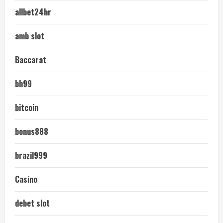
allbet24hr
amb slot
Baccarat
bh99
bitcoin
bonus888
brazil999
Casino
debet slot