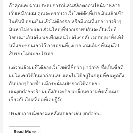
การ
ถ้าคุณเคยผ่านประสบการณ์เล่นสล็อตออนไลน์มาหลาย
บริการ
5
เว็บเหมือนผม คุณจะทราบว่าเว็บไซต์ดีๆที่ฝากเงินแล้วเข้า
ดาว
บา
ในทันที ถอนเงินแล้วไม่ต้องรอ หรือมีเกมที่แตกง่ายจริงๆ
คา
ร่า
มันหาไม่ง่ายเลย ส่วนใหญ่ที่พวกเราพบกันจะเป็นเว็บที่
สล็อต
คา
โฆษณาเกินจริง พอเพียงเล่นไปจริงๆกลับเจอปัญหาทั้งเทิร์
สิ
โนสด
นที่แอบซ่อนเอาไว้ การถอนที่ยุ่งยาก เกมเดิมๆที่หมุนไป
หวย
สิบรอบไม่พบอะไรเลย
แทง
บอล
สล็อต
เครดิต
แต่ว่าแล้วผมก็ได้ลองเว็บไซต์ที่ชื่อว่า jinda55 ซึ่งเป็นชื่อที่
ฟรี
สมัคร
ผมไม่เคยได้ยินมาก่อนเลย และไม่ได้อยู่ในกลุ่มที่คนพูดถึง
สมาชิก
12
กันบ่อยๆด้วยซ้ำ แม้กระนั้นหลังจากได้ทดลอง
FEB
2569
เล่นjinda55จริง ผมถึงกับจะต้องเปลี่ยนความคิดทั้งหมด
เกี่ยวกับเว็บสล็อตที่เคยรู้จัก
ประสบการณ์ของผมหลังทดลองเล่น jinda55...
Read
Read More