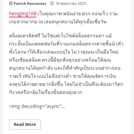
Patrick Hernandez
30 พฤษภาคม 2025
คา
ร่า
สล็อต
hengjing168
เว็บคุณภาพ พนันง่าย ฝาก-ถอนเร็ว รวม
คา
สิ
เกมจากมากมาย เล่นสนุกสนานได้ทุกเมื่อเชื่อวัน
โนสด
หวย
แทง
สล็อตเครดิตฟรี ไม่ใช่แค่เว็บไซต์สล็อตธรรมดา แม้
บอล
สล็อต
กระนั้นเป็นแพลตฟอร์มที่รวมเกมสล็อตจากค่ายชั้นนำทั่ว
ไม่
ต้อง
ทั้งโลกมาให้เลือกเล่นแบบจุใจ ไม่ว่าคุณจะเป็นมือใหม่
กังวล
เสีย
หรือเซียนสล็อต ตรงนี้มีทุกสิ่งทุกอย่างพร้อมให้คุณ
มี
คืน
สนุกสนานได้สุดกำลัง และก็ที่สำคัญเป็นระบบฝาก-ถอน
Top
38
รวดเร็วทันใจ แบบไม่มีอย่างต่ำ ช่วยให้คุณจัดการเงิน
by
ลงทุนได้ง่ายดายมากยิ่งขึ้น โดยไม่จำเป็นที่จะต้องมาวิตก
Jaxon
Jin55.vip
กังวลหรือกลุ้มใจเรื่องขั้นตอนยุ่งยาก
8
สิงหาคม
2568
<img decoding="async"...
Read
Read More
more
about