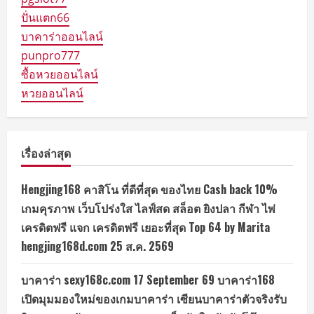
ปั่นแตก66
บาคาร่าออนไลน์
punpro777
ซื้อหวยออนไลน์
หวยออนไลน์
เรื่องล่าสุด
Hengjing168 คาสิโน ที่ดีที่สุด ของไทย Cash back 10%
เกมคุรภาพ เว็บโปร่งใส ไลฟ์สด สล็อต ยิงปลา กีฬา ไพ่
เครดิตฟรี แจก เครดิตฟรี เยอะที่สุด Top 64 by Marita
hengjing168d.com 25 ส.ค. 2569
บาคาร่า sexy168c.com 17 September 69 บาคาร่า168
เปิดมุมมองใหม่ของเกมบาคาร่า เซียนบาคาร่าตัวจริงรับ