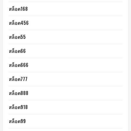
สล็อต168
สล็อต456
สล็อต55
สล็อต66
สล็อต666
สล็อต777
สล็อต888
สล็อต918
สล็อต99