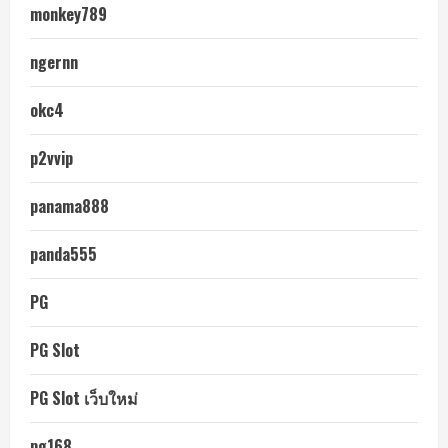
monkey789
ngernn
okc4
p2vvip
panama888
panda555
PG
PG Slot
PG Slot เว็บใหม่
pg168