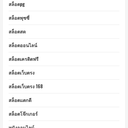
สล็อตpg
สล็อตพุซซี่
สล็อตสด
สล็อตออนไลน์
สล็อตเครดิตฟรี
สล็อตเว็บตรง
สล็อตเว็บตรง 168
สล็อตแตกดี
สล็อตโจ๊กเกอร์
หนังออนไลน์