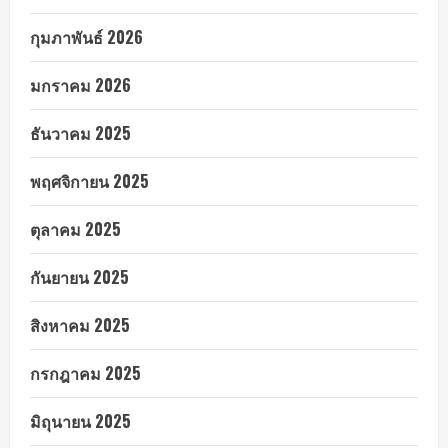
กุมภาพันธ์ 2026
มกราคม 2026
ธันวาคม 2025
พฤศจิกายน 2025
ตุลาคม 2025
กันยายน 2025
สิงหาคม 2025
กรกฎาคม 2025
มิถุนายน 2025