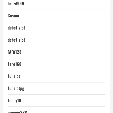
brazil999
Casino
debet slot
debet slot
FAFA123
faro168
fullslot
fullslotpg
funny18
gaojing888