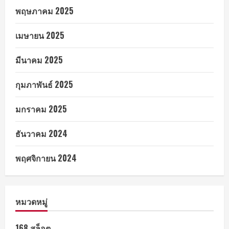
พฤษภาคม 2025
เมษายน 2025
มีนาคม 2025
กุมภาพันธ์ 2025
มกราคม 2025
ธันวาคม 2024
พฤศจิกายน 2024
หมวดหมู่
168 สล็อต