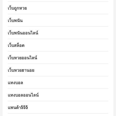
เว็บถูกหวย
เว็บพนัน
เว็บพนันออนไลน์
เว็บสล็อต
เว็บหวยออนไลน์
เว็บหวยฮานอย
แทงบอล
แทงบอลออนไลน์
แพนด้า555