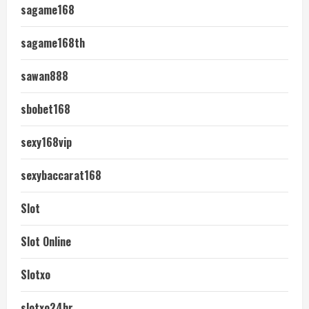
sagame168
sagame168th
sawan888
sbobet168
sexy168vip
sexybaccarat168
Slot
Slot Online
Slotxo
slotxo24hr