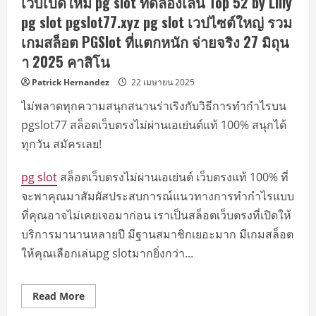
เว็บเปิดใหม่ pg slot ทดลองเล่น Top 52 by Lilly
by
Ethel
pg slot pgslot77.xyz pg slot เวปไซต์ใหญ่ รวม
pgslot
24hlamdep.net
เกมสล็อต PGSlot ที่แตกหนัก จ่ายจริง 27 มิถุน
ทาง
เข้าpg
า 2025 คาสิโน
เว็บไซต์
ใหญ่
Patrick Hernandez
22 เมษายน 2025
วิธี
เล่น
สล็อต
ไม่พลาดทุกความสนุกสนานร่าเริงกับวิธีการทำกำไรบน
PG
ให้
pgslot77 สล็อตเว็บตรงไม่ผ่านเอเย่นต์แท้ 100% สนุกได้
แตก
ทุกวัน สมัครเลย!
ง่าย
15
OCT
2568
pg slot
สล็อตเว็บตรงไม่ผ่านเอเย่นต์ เว็บตรงแท้ 100% ที่
พนัน
ออนไลน์
จะพาคุณมาสัมผัสประสบการณ์แนวทางการทำกำไรแบบ
ที่คุณอาจไม่เคยเจอมาก่อน เราเป็นสล็อตเว็บตรงที่เปิดให้
บริการมานานหลายปี มีฐานสมาชิกเยอะมาก มีเกมสล็อต
ให้คุณเลือกเล่นpg slotมากยิ่งกว่า...
Read
Read More
more
about