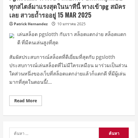
ทุก
ทุกสไตล์มาแรงสุดในนาทีนี้ ทางเข้าpg สมัคร
เกม
พนัน
เลย สาวยถ้ำรออยู่ 15 MAR 2025
ออนไลน์
เว็บ
Patrick Hernandez
10 มกราคม 2025
เปิด
ใหม่
ทาง
เล่นสล็อต pgslotth กับเรา สล็อตแตกง่าย สล็อตแตก
เข้าpg
ใหม่
ดี ที่มีคนเล่นสูงที่สุด
ล่าสุด
Top
3
สัมผัสประสบการณ์สล็อตที่ดีเยี่ยมที่สุดกับ pgslotth
by
Darlene
ประสบการณ์เล่นสล็อตที่ไม่มีใครเหมือน มาร่วมเป็นส่วน
pgslot
Funny18.asia
ใดส่วนหนึ่งของเว็บที่สล็อตแตกง่ายแล้วก็แตกดี ที่มีผู้เล่น
15
มีนาคม
มากที่สุดในตอนนี้!...
68
Read
Read More
more
about
ทาง
เข้าpg
แตก
ง่าย
ทุก
ค้นหา
เกม