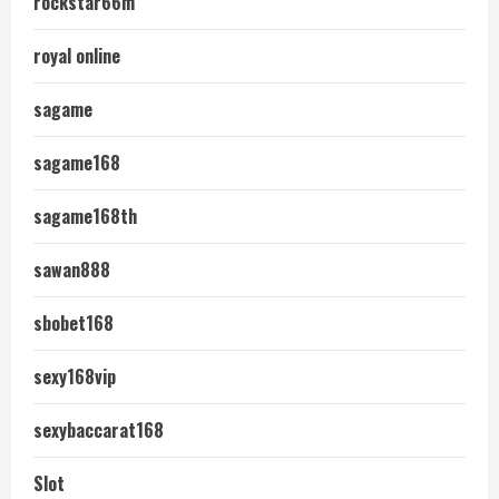
rockstar66m
royal online
sagame
sagame168
sagame168th
sawan888
sbobet168
sexy168vip
sexybaccarat168
Slot