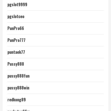
pgslot9999
pgslotceo
PunPro66
PunPro777
puntaek77
Pussy888
pussy888fun
pussy888win
redkong89