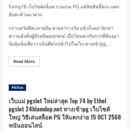
funny18 เว็บไซต์สล็อต รวมเกม PG แท้ลิขสิทธิ์ตรง แตก
ยับสะท้านแวดวง
กราบสวัสดีค่ะสายปั่น สายล่ารางวัล แล้วก็เหล่านักล่า
ความมั่งคั่งผู้มีรสนิยมทุกคน! เบื่อไหมค่ะกับการที่ต้องมา
นั่งลุ้นนั่งเสียวว่าเงินที่ฝากเข้าไปในเว็บ ทางเข้าpg...
Read
Read More
more
about
Funny18
เล่น
สล็อต
ค่าย
PGSlot
ใหญ่
เกม
เยอะ
เว็บแม่ pgslot ใหม่ล่าสุด Top 74 by Ethel
โบนัส
แน่น
pgslot 24hlamdep.net ทางเข้าpg เว็บไซต์
ฝาก
ถอน
ใหญ่ วิธีเล่นสล็อต PG ให้แตกง่าย 15 OCT 2568
ไม่
สะดุด
พนันออนไลน์
11