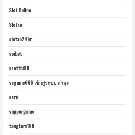
Slot Online
Slotxo
slotxo24hr
soibet
sretthi99
ssgame666 เข้าสู่ระบบ ล่าสุด
ssru
suppergame
tangtem168