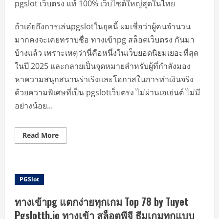
pgslot เว็บตรง แท้ 100% เว็บไซต์ใหญ่สุดในไทย
คา
สิโน
ถ้าเอ๋ยถึงการเล่นpgslotในยุคนี้ ผมเชื่อว่าผู้คนจำนวน
มากคงจะเคยทราบชื่อ ทางเข้าpg สล็อตเว็บตรง กันมา
บ้างแล้ว เพราะเหตุว่านี่คือหนึ่งในเว็บยอดนิยมเยอะที่สุด
ในปี 2025 และกลายเป็นจุดหมายสำหรับผู้ที่กำลังมอง
หาความสนุกสนานร่าเริงและโอกาสในการทำเงินจริง
ด้วยความพิเศษที่เป็น pgslotเว็บตรง ไม่ผ่านเอเย่นต์ ไม่มี
อย่างน้อย...
Read
Read More
more
about
Pgslot
เว็บ
ใหญ่
รวม
PGSlot
เกม
ฮิต
จาก
ทางเข้าpg แตกง่ายทุกเกม Top 78 by Tuyet
pgslot
แตก
Pgslotth.io ทางเข้า สล็อตพีจี ธีมเกมทุกแบบ
ง่าย