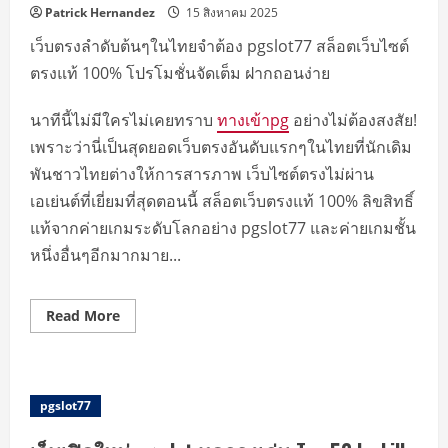
JUN
Patrick Hernandez
15 สิงหาคม 2025
2569
เวป
ไซต์
เว็บตรงลำดับต้นๆในไทยจำต้อง pgslot77 สล็อตเว็บไซต์
แจก
หนัก
ตรงแท้ 100% โปรโมชั่นจัดเต็ม ฝากถอนง่าย
funny18d.com
คา
สิ
นาทีนี้ไม่มีใครไม่เคยทราบ
ทางเข้าpg
อย่างไม่ต้องสงสัย!
โน
ออนไลน์
เพราะว่านี่เป็นสุดยอดเว็บตรงอันดับแรกๆในไทยที่นักเดิม
เว็บ
แม่
พันชาวไทยต่างให้การสารภาพ เว็บไซต์ตรงไม่ผ่าน
ใหม่
ล่าสุด
เอเย่นต์ที่เยี่ยมที่สุดตอนนี้ สล็อตเว็บตรงแท้ 100% ลิขสิทธิ์
Top
33
แท้จากค่ายเกมระดับโลกอย่าง pgslot77 และค่ายเกมชั้น
by
Betty
หนึ่งอื่นๆอีกมากมาย...
Read
Read More
more
about
เว็บ
แม่
pgslot
ใหม่
pgslot77
ล่าสุด
Top
74