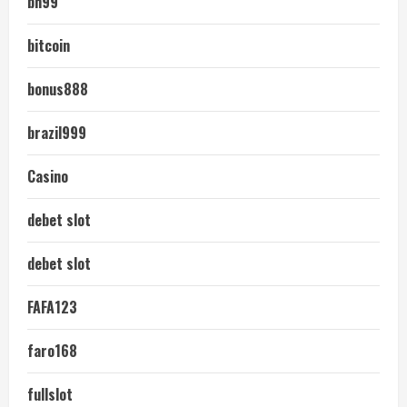
bh99
bitcoin
bonus888
brazil999
Casino
debet slot
debet slot
FAFA123
faro168
fullslot