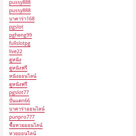
pussy888
pussy888
บาคาร่า168
pgslot
pgheng99
fullslotpg
live22
ดูหนัง
ดูหนังฟรี
หนังออนไลน์
ดูหนังฟรี
pgslot77
ปั่นแตก66
บาคาร่าออนไลน์
punpro777
ซื้อหวยออนไลน์
หวยออนไลน์