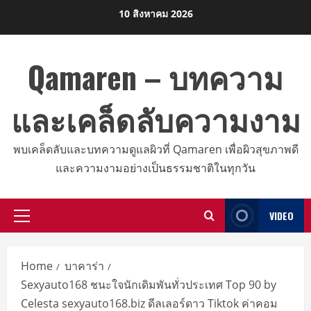
Skip
10 สิงหาคม 2026
to
content
Qamaren – บทความ
และเคล็ดลับความงาม
พบเคล็ดลับและบทความดูแลผิวที่ Qamaren เพื่อผิวสุขภาพดี
และความงามอย่างเป็นธรรมชาติในทุกวัน
VIDEO
Primary
Menu
Home
บาคาร่า
Sexyauto168 ชนะใจนักเดิมพันทั่วประเทศ Top 90 by
Celesta sexyauto168.biz ดีลเลอร์ดาว Tiktok ค่าคอม