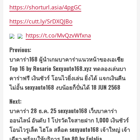
https://shorturl.asia/4pgGC
https://cutt.ly/SrDXQJBo
https://t.co/MvQzvWfxna
C
Previous:
บาคาร่า168 ผู้นำเกมบาคาร่าแนวหน้าของเอเชีย
o
Top 16 by Rosario Sexyauto168.xyz ทดลองเล่นบา
n
คาร่าฟรี เงินชัวร์ โอนไวยิ่งเล่น ยิ่งได้ แจกเงินคืน
ไม่อั้น sexyauto168 งบน้อยก็ปั่นได้ 18 JUN 2568
t
i
Next:
บาคาร่า 28 ธ.ค. 25 sexyauto168 เว็บบาคาร่า
n
ออนไลน์ อันดับ 1 โปรวัดใจสายฝาก 1,000 เงินชัวร์
u
โอนไวรูเล็ต ไฮโล สล็อต sexyauto168 เจ้าใหญ่ เจ้า
เดียว พร้อมให้บริการ Top 80 by Eulalia