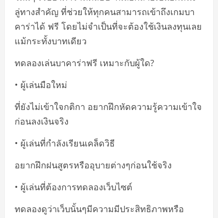
ลู่ทางสำคัญ ที่ช่วยให้ทุกคนสามารถเข้าถึงเกมบา
คาร่าได้ ฟรี โดยไม่จำเป็นที่จะต้องใช้เงินลงทุนเลย
แม้กระทั้งบาทเดียว
ทดลองเล่นบาคาร่าฟรี เหมาะกับผู้ใด?
• ผู้เล่นมือใหม่
ที่ยังไม่เข้าใจกติกา อยากฝึกหัดความรู้ความเข้าใจ
ก่อนลงเงินจริง
• ผู้เล่นที่กำลังเรียนเคล็ดวิธี
อยากฝึกฝนสูตรหรืออุบายต่างๆก่อนใช้จริง
• ผู้เล่นที่ต้องการทดลองเว็บไซต์
ทดลองดูว่าเว็บนั้นๆมีความมีประสิทธิภาพหรือ