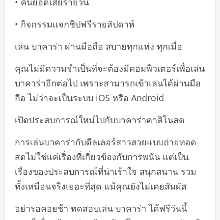
• คืนยอดเสียรายวัน
• กิจกรรมแจกชิปฟรีรายสัปดาห์
เล่น บาคาร่า ผ่านมือถือ สบายทุกแห่ง ทุกเมื่อ
คุณไม่มีความจำเป็นที่จะต้องมีคอมพิวเตอร์เพื่อเล่น
บาคาร่าอีกต่อไป เพราะสามารถเข้าเล่นได้ผ่านมือ
ถือ ไม่ว่าจะเป็นระบบ iOS หรือ Android
เปิดประสบการณ์ใหม่ไปกับบาคาร่าคาสิโนสด
การเล่นบาคาร่ากับดีลเลอร์สาวสวยแบบถ่ายทอด
สดไม่ใช่แค่เรื่องที่เกี่ยวข้องกับการพนัน แต่เป็น
เรื่องของประสบการณ์ที่น่าเร้าใจ สนุกสนาน รวม
ทั้งเหมือนจริงเยอะที่สุด แม้คุณยังไม่เคยสัมผัส
อย่ารอคอยช้า ทดสอบเล่น บาคาร่า ได้ฟรีวันนี้