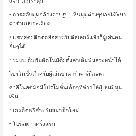
แจ๋ว ไม่กระตุก
• การสลับมุมกล้องถ่ายรูป: เห็นมุมต่างๆของโต๊ะบา
คาร่าแบบละเอียด
• แชทสด: ติดต่อสื่อสารกับดีลเลอร์แล้วก็ผู้เล่นคน
อื่นๆได้
• ระบบเดิมพันอัตโนมัติ: ตั้งค่าเดิมพันล่วงหน้าได้
โปรโมชั่นสำหรับผู้เล่นบาคาร่าคาสิโนสด
คาสิโนสดมักมีโปรโมชั่นเด็ดๆที่ช่วยให้ผู้เล่นมีทุน
เพิ่ม
• เครดิตฟรีสำหรับสมาชิกใหม่
• โบนัสฝากครั้งแรก