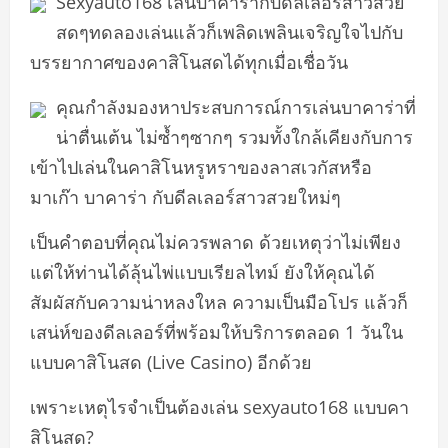
Sexyauto168 เล่นบาคาร่ากับดีลเลอร์สาวสวย
สดๆทดลองเล่นแล้วก็เพลิดเพลินเจริญใจไปกับ
บรรยากาศของคาสิโนสดได้ทุกเมื่อเชื่อวัน
คุณกำลังมองหาประสบการณ์การเล่นบาคาร่าที่
น่าตื่นเต้น ไม่ซ้ำๆซากๆ รวมทั้งใกล้เคียงกับการ
เข้าไปเล่นในคาสิโนหรูหราของลาสเวกัสหรือ
มาเก๊า บาคาร่า กับดีลเลอร์สาวสวยใหม่ๆ
เป็นคำตอบที่คุณไม่ควรพลาด ด้วยเหตุว่าไม่เพียง
แต่ให้ท่านได้ลุ้นไพ่แบบเรียลไทม์ ยังให้คุณได้
สัมผัสกับความน่าหลงใหล ความเป็นมือโปร แล้วก็
เสน่ห์ของดีลเลอร์ที่พร้อมให้บริการตลอด 1 วันใน
แบบคาสิโนสด (Live Casino) อีกด้วย
เพราะเหตุไรจำเป็นต้องเล่น sexyauto168 แบบคา
สิโนสด?