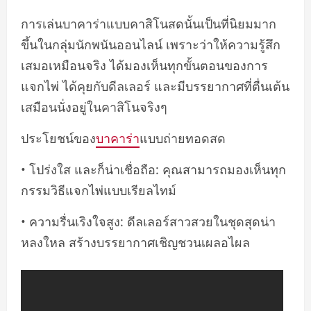
การเล่นบาคาร่าแบบคาสิโนสดนั้นเป็นที่นิยมมาก
ขึ้นในกลุ่มนักพนันออนไลน์ เพราะว่าให้ความรู้สึก
เสมอเหมือนจริง ได้มองเห็นทุกขั้นตอนของการ
แจกไพ่ ได้คุยกับดีลเลอร์ และมีบรรยากาศที่ตื่นเต้น
เสมือนนั่งอยู่ในคาสิโนจริงๆ
ประโยชน์ของ
บาคาร่า
แบบถ่ายทอดสด
• โปร่งใส และก็น่าเชื่อถือ: คุณสามารถมองเห็นทุก
กรรมวิธีแจกไพ่แบบเรียลไทม์
• ความรื่นเริงใจสูง: ดีลเลอร์สาวสวยในชุดสุดน่า
หลงใหล สร้างบรรยากาศเชิญชวนเผลอไผล