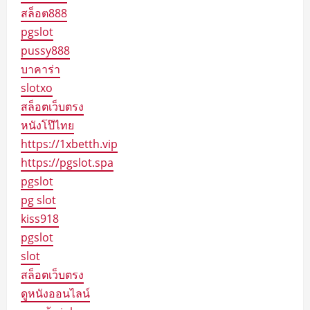
สล็อต888
pgslot
pussy888
บาคาร่า
slotxo
สล็อตเว็บตรง
หนังโป๊ไทย
https://1xbetth.vip
https://pgslot.spa
pgslot
pg slot
kiss918
pgslot
slot
สล็อตเว็บตรง
ดูหนังออนไลน์