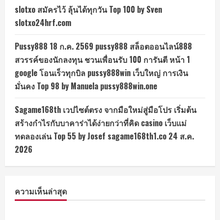
slotxo สมัครไว้ ลุ้นได้ทุกวัน Top 100 by Sven
slotxo24hrf.com
Pussy888 18 ก.ค. 2569 pussy888 สล็อตออนไลน์888
สวรรค์ของนักลงทุน ชวนเพื่อนรับ 100 การันตี หน้า 1
google โอนเร็วทุกบิล pussy888win เว็บใหญ่ การเงิน
มั่นคง Top 98 by Manuela pussy888win.one
Sagame168th เวปไซต์ตรง จากมือใหม่สู่มือโปร เริ่มต้น
สร้างกำไรกับบาคาร่าได้ง่ายกว่าที่คิด casino เว็บแม่
ทดลองเล่น Top 55 by Josef sagame168th1.co 24 ส.ค.
2026
ความเห็นล่าสุด