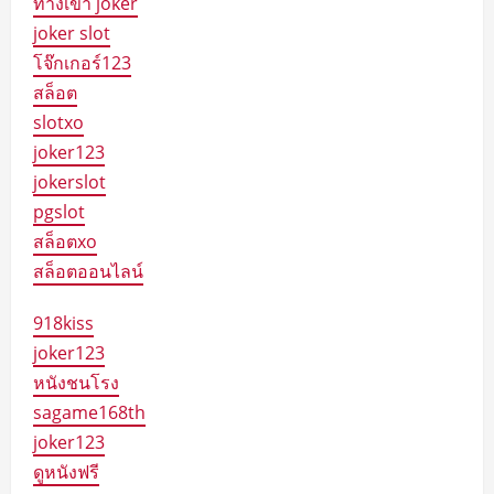
ทางเข้า joker
joker slot
โจ๊กเกอร์123
สล็อต
slotxo
joker123
jokerslot
pgslot
สล็อตxo
สล็อตออนไลน์
918kiss
joker123
หนังชนโรง
sagame168th
joker123
ดูหนังฟรี