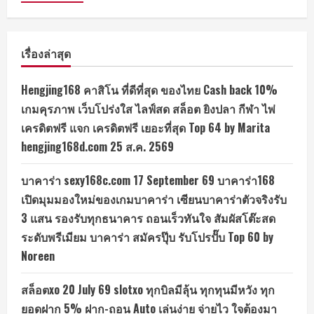
เรื่องล่าสุด
Hengjing168 คาสิโน ที่ดีที่สุด ของไทย Cash back 10%
เกมคุรภาพ เว็บโปร่งใส ไลฟ์สด สล็อต ยิงปลา กีฬา ไพ่
เครดิตฟรี แจก เครดิตฟรี เยอะที่สุด Top 64 by Marita
hengjing168d.com 25 ส.ค. 2569
บาคาร่า sexy168c.com 17 September 69 บาคาร่า168
เปิดมุมมองใหม่ของเกมบาคาร่า เซียนบาคาร่าตัวจริงรับ
3 แสน รองรับทุกธนาคาร ถอนเร็วทันใจ สัมผัสโต๊ะสด
ระดับพรีเมียม บาคาร่า สมัครปุ๊บ รับโปรปั๊บ Top 60 by
Noreen
สล็อตxo 20 July 69 slotxo ทุกบิลมีลุ้น ทุกทุนมีหวัง ทุก
ยอดฝาก 5% ฝาก-ถอน Auto เล่นง่าย จ่ายไว ใจต้องมา