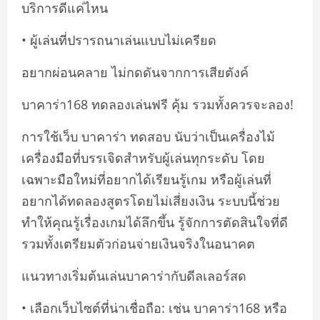
บริการดีแค่ไหน
• ผู้เล่นที่ปรารถนาเล่นแบบไม่เครียด
อยากผ่อนคลาย ไม่กดดันจากการเสียตังค์
บาคาร่า168 ทดลองเล่นฟรี คุ้ม รวมทั้งควรจะลอง!
การใช้เว็บ บาคาร่า ทดสอบ นับว่าเป็นเครื่องไม้
เครื่องมือที่บรรเจิดสำหรับผู้เล่นทุกระดับ โดย
เฉพาะมือใหม่ที่อยากได้เรียนรู้เกม หรือผู้เล่นที่
อยากได้ทดลองสูตรโดยไม่เสี่ยงเงิน ระบบนี้ช่วย
ทำให้คุณรู้เรื่องเกมได้ลึกขึ้น รู้จักการตัดสินใจที่ดี
รวมทั้งเตรียมตัวก่อนจ่ายเงินจริงในอนาคต
แนวทางเริ่มต้นเล่นบาคาร่ากับดีลเลอร์สด
• เลือกเว็บไซต์ที่น่าเชื่อถือ: เช่น บาคาร่า168 หรือ