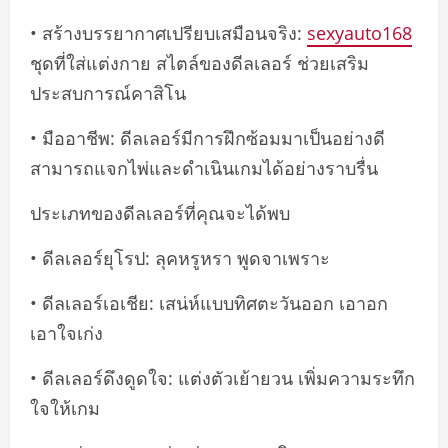
• สร้างบรรยากาศเปรียบเสมือนจริง:
sexyauto168
ชุดที่ใส่แต่งกาย สไตล์ของดีลเลอร์ ช่วยเสริม
ประสบการณ์คาสิโน
• มืออาชีพ: ดีลเลอร์มีการฝึกซ้อมมาเป็นอย่างดี
สามารถแจกไพ่และดำเนินเกมได้อย่างราบรื่น
ประเภทของดีลเลอร์ที่คุณจะได้พบ
• ดีลเลอร์ยุโรป: ลุคหรูหรา พูดจาเพราะ
• ดีลเลอร์เอเชีย: เสน่ห์แบบทิศตะวันออก เอาอก
เอาใจเก่ง
• ดีลเลอร์ดึงดูดใจ: แต่งตัวเย้ายวน เพิ่มความระทึก
ใจให้เกม