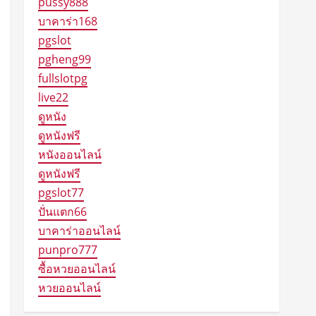
pussy888
บาคาร่า168
pgslot
pgheng99
fullslotpg
live22
ดูหนัง
ดูหนังฟรี
หนังออนไลน์
ดูหนังฟรี
pgslot77
ปั่นแตก66
บาคาร่าออนไลน์
punpro777
ซื้อหวยออนไลน์
หวยออนไลน์