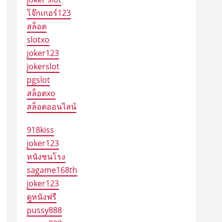
โจ๊กเกอร์123
สล็อต
slotxo
joker123
jokerslot
pgslot
สล็อตxo
สล็อตออนไลน์
918kiss
joker123
หนังชนโรง
sagame168th
joker123
ดูหนังฟรี
pussy888