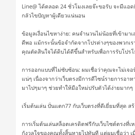
Line@ ได้ตลอด 24 ชั่วโมงเลยจ๊ะขอรับ จะมีแอด
กลัวไขปัญหาผู้เดียวแน่นอน
ข้อมูลเงื่อนไขหาง่าย: คนจำนวนไม่น้อยที่เข้ามาเ
ดีพอ แม้กระนั้นข้อจำกัดจากโปรต่างๆของพวกเราจะเ
คุณตัดสินใจได้ดิบได้ดีขึ้นสำหรับเพื่อการรับโปร
การออกแบบที่ไม่ซับซ้อน: ผมเชื่อว่าคุณจะไม่เ
แน่ๆ เนื่องจากว่าเว็บตรงมีการดีไซน์รายการอาห
มาไปๆมาๆ ช่วยทำให้มือใหม่ปรับตัวได้ง่ายมากๆ
เริ่มต้นเล่น ปั่นแตก77 กับเว็บตรงที่ดีเยี่ยมที่ส
การเริ่มต้นเล่นสล็อตเครดิตฟรีกับเว็บไซต์ตรงที
กังวลใจของคุณทั้งสิ้นหายไปทันที แต่ผมเชื่อว่า