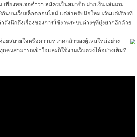
น เพียงพอเจอคำว่า สมัครเป็นสมาชิก ฝากเงิน เล่นเกม
ช้กันบนเว็บสล็อตออนไลน์ แต่สำหรับมือใหม่ เว้นแต่เรื่องที่
ำลังนึกถึงเรื่องของการใช้งานระบบต่างๆที่ยุ่งยากอีกด้วย
กไม่ค่อยสบายใจหรือความหวาดกลัวของผู้เล่นใหม่อย่าง
ทุกคนสามารถเข้าใจและก็ใช้งานเว็บตรงได้อย่างเต็มที่