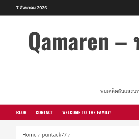
Skip
7 สิงหาคม 2026
to
content
Qamaren –
พบเคล็ดลับและบท
BLOG
CONTACT
WELCOME TO THE FAMILY!
Home
puntaek77