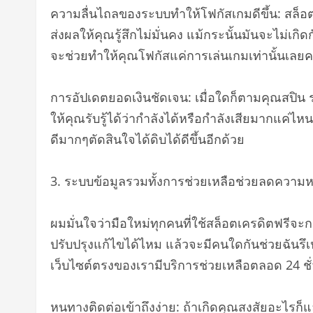
ความลื่นไถลของระบบทำให้โฟกัสเกมดีขึ้น: สล็อต
ส่งผลให้คุณรู้สึกไม่มั่นคง แม้กระนั้นมันจะไม่
จะช่วยทำให้คุณโฟกัสแค่การเล่นเกมเท่านั้นเลยค
การอัปเดตยอดเงินชัดเจน: เมื่อใดก็ตามคุณสปิน 
ให้คุณรับรู้ได้ว่ากำลังได้หรือกำลังเสียมากแค่ไห
ดีมากๆตัดสินใจได้ดิบได้ดีขึ้นอีกด้วย
3. ระบบข้อมูลรวมทั้งการช่วยเหลือช่วยลดความหวาดก
ผมมั่นใจว่ามือใหม่ทุกคนที่ใช้สล็อตเครดิตฟรีจะก
ปรับปรุงแก้ไขได้ไหม แล้วจะมีคนใดกันช่วยฉันรึเป
เว็บไซต์ตรงของเรามีบริการช่วยเหลือตลอด 24 ชั
หนทางติดต่อเข้าถึงง่าย: ถ้าเกิดคุณสงสัยอะไรก