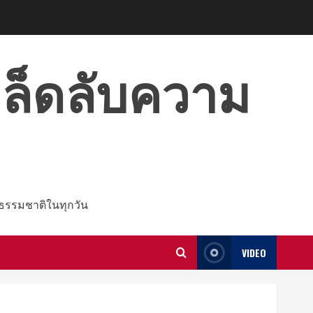
ล็ดลับความ
ธรรมชาติในทุกวัน
VIDEO