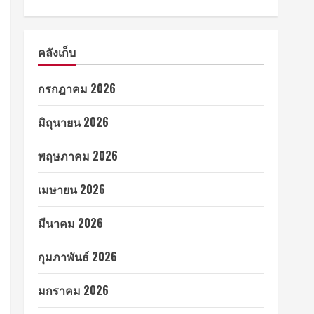
คลังเก็บ
กรกฎาคม 2026
มิถุนายน 2026
พฤษภาคม 2026
เมษายน 2026
มีนาคม 2026
กุมภาพันธ์ 2026
มกราคม 2026