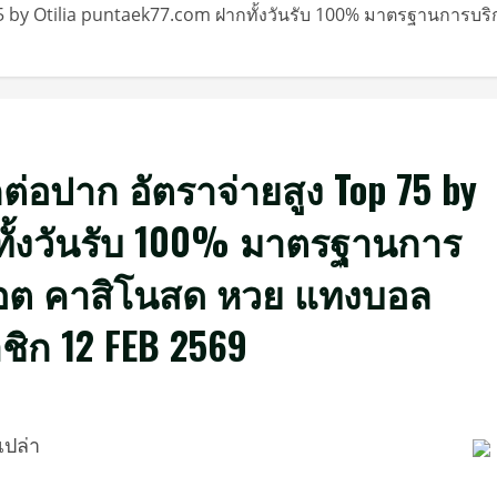
p 75 by Otilia puntaek77.com ฝากทั้งวันรับ 100% มาตรฐานการ
กต่อปาก อัตราจ่ายสูง Top 75 by
กทั้งวันรับ 100% มาตรฐานการ
็อต คาสิโนสด หวย แทงบอล
ชิก 12 FEB 2569
เปล่า