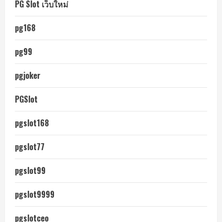
PG Slot เว็บใหม่
pg168
pg99
pgjoker
PGSlot
pgslot168
pgslot77
pgslot99
pgslot9999
pgslotceo