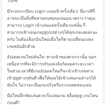
100%
มีระบบระเบียบ Login แบบเข้าครั้งเดียว: นี่บางทีก็
อาจจะเป็นสิ่งที่หลายคนชอบแน่นอน เพราะว่าคุณ
สามารถ Login เข้าเล่นแค่ครั้งเดียวแค่นั้น ก็
สามารถเข้าเล่นเกมpgslotต่างๆได้ทุกเกมเลยล่ะนะ
ครับ ไม่ต้องล็อกอินใหม่เมื่อใดก็ตามเปลี่ยนแปลง
เกมพนันอีกด้วย
อัปเดตเกมใหม่ทันใจ: ทางเข้าของพวกเรานั้น นอก
เหนือจากที่จะมีการปรับแต่งลิงก์ตลอดระยะเวลา
ในช่วงเวลาที่มีเกมอัปเดตใหม่ก็จะนำเข้าเกมทาง
เข้าpgต่างๆทันที เพื่อให้คุณได้เข้าเล่นเกมต่างๆได้
ทันใจ ไม่ว่าจะเป็นเกมจริงหรือระบบทดสอบเล่น
มือใหม่ฝึกหัดเล่นควรเริ่มเล่นเกม สล็อตpg เกมไหน
ก่อนดี?