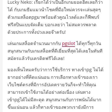
Lucky Neko: เรียกได้ว่าเป็นอีกเกมยอดฮิตเลยก็ว่า
ได้ กับเกมธีมแมวนำโชคที่มือใหม่ควรจะเล่นสุดๆ
ตัวเกมสล็อตpgมาพร้อมตัวคูณไวลด์และก็ฟีพบร์
ฟรีสปินแบบจัดเต็ม บอกเลยว่า ไม่สมควรพลาด
ด้วยประการทั้งปวงเลยจ๊าครับ!
เล่นเกมสล็อตจำนวนมากกับ
pgslot
ได้ทุกวี่ทุกวัน
สนุกสนานกับเกมสล็อตที่ดีเยี่ยมที่สุดได้เลยในทันที
สมัครแล้วรับเครดิตฟรีได้เลย!
มองเห็นไหมครับว่าการใช้บริการ ทางเข้าpg ไม่ได้
ยากอย่างที่คิดแน่นอน การเลือกทางเข้าของเรา
เว็บไซต์ตรงที่มีการอัปเดตรายวันก็จะทำให้คุณ
สามารถเข้าใช้งานได้อย่างต่อเนื่อง เล่นทาง
เข้าpgได้ไม่มีสะดุด สนุกสนานกับการพนันได้มาก
ขึ้นแน่นอน แล้วก็ทางเข้าของพวกเรายังมีการ