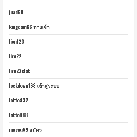
juad69
kingdom66 ทางเข้า
lion123
live22
live22slot
lockdown168 เข้าสู่ระบบ
lotto432
lotto888
macau69 สมัคร