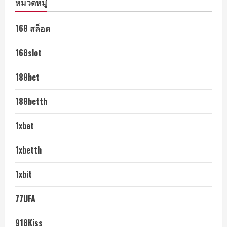
หมวดหมู่
168 สล็อต
168slot
188bet
188betth
1xbet
1xbetth
1xbit
77UFA
918Kiss