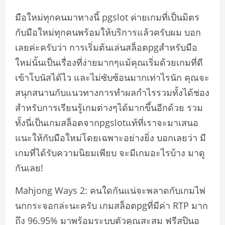
มือใหม่ทุกคนมาทางนี้ pgslot ค่ายเกมที่เป็นมิตร
กับมือใหม่ทุกคนพร้อมให้บริการแล้วครับผม บอก
เลยค่ะครับว่า การเริ่มต้นเล่นสล็อตpgสำหรับมือ
ใหม่นั้นเป็นเรื่องที่ง่ายมากๆแม้คุณเริ่มด้วยเกมที่ดี
เข้าโบนัสได้ไว และไม่ซับซ้อนมากเท่าไรนัก คุณจะ
สนุกสนานกับแนวทางการทำผลกำไรรวมทั้งได้ช่อง
สำหรับการเรียนรู้เกมต่างๆได้มากขึ้นอีกด้วย รวม
ทั้งนี่เป็นเกมสล็อตจากpgslotแท้ที่เราจะมาเสนอ
แนะให้กับมือใหม่โดยเฉพาะอย่างยิ่ง บอกเลยว่า มี
เกมที่ได้รับความนิยมเพียบ จะมีเกมอะไรบ้าง มาดู
กันเลย!
Mahjong Ways 2: คนใดกันแน่จะพลาดกับเกมไพ่
นกกระจอกล่ะนะครับ เกมสล็อตpgที่มีค่า RTP มาก
ถึง 96.95% มาพร้อมระบบตัวคูณสะสม ฟรีสปินอ