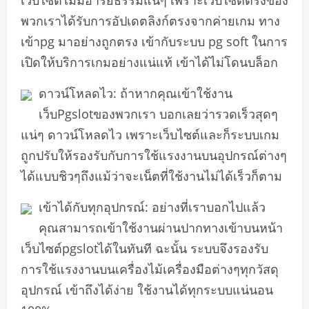
เว็บไซต์ไม่มีอารยธรรมแน่ๆ เพราะเว็บไซต์ตรงของ
พวกเราได้รับการอัปเดตลิงก์ตรงจากค่ายเกม ทาง
เข้าpg มาอย่างถูกตรง เข้ากับระบบ pg soft ในการ
เปิดให้บริการเกมอย่างแน่แท้ เข้าได้ไม่โดนบล็อก
ดาวน์โหลดไว: ถ้าหากคุณเข้าใช้งาน
เว็บPgslotของพวกเรา บอกเลยว่ารวดเร็วสุดๆ
แน่ๆ ดาวน์โหลดไว เพราะเว็บไซต์และก็ระบบเกม
ถูกปรับให้รองรับกับการใช้แรงงานบนอุปกรณ์ต่างๆ
ได้แบบชิวๆถึงแม้ว่าจะเน็ตที่ใช้งานไม่ได้เร็วก็ตาม
เข้าได้กับทุกอุปกรณ์: อย่างที่เราบอกไปแล้ว
คุณสามารถเข้าใช้งานผ่านปากทางเข้าบนหน้า
เว็บไซต์pgslotได้ในทันที ฉะนั้น ระบบจึงรองรับ
การใช้แรงงานบนเครื่องไม้เครื่องมือต่างๆทุกวัสดุ
อุปกรณ์ เข้าถึงได้ง่าย ใช้งานได้ทุกระบบแน่นอน