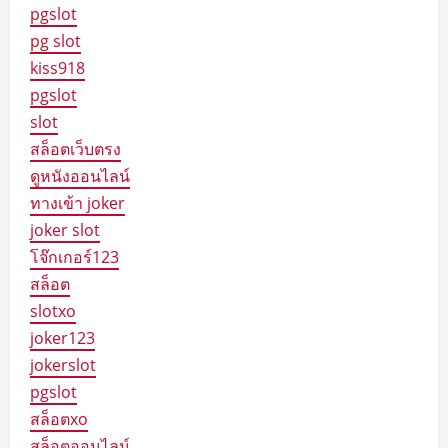
pgslot
pg slot
kiss918
pgslot
slot
สล็อตเว็บตรง
ดูหนังออนไลน์
ทางเข้า joker
joker slot
โจ๊กเกอร์123
สล็อต
slotxo
joker123
jokerslot
pgslot
สล็อตxo
สล็อตออนไลน์