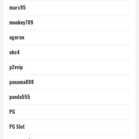
mars95
monkey789
ngernn
okc4
p2vvip
panama888
panda555
PG
PG Slot