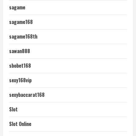
sagame
sagame168
sagame168th
sawan888
sbobet168
sexy168vip
sexybaccarat168
Slot
Slot Online