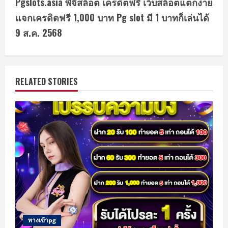
Pgslots.asia พีจีสล็อต เครดิตฟรี เว็บสล็อตแตกง่าย
u
แจกเครดิตฟรี 1,000 บาท Pg slot มี 1 บาทก็เล่นได้
9 ส.ค. 2568
e
R
e
RELATED STORIES
a
d
i
n
g
ทางเข้าpg