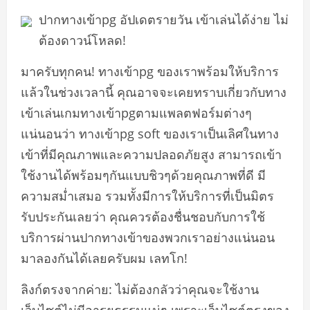
ปากทางเข้าpg อัปเดตรายวัน เข้าเล่นได้ง่าย ไม่
ต้องดาวน์โหลด!
มาครับทุกคน! ทางเข้าpg ของเราพร้อมให้บริการ
แล้วในช่วงเวลานี้ คุณอาจจะเคยทราบเกี่ยวกับทาง
เข้าเล่นเกมทางเข้าpgตามแพลตฟอร์มต่างๆ
แน่นอนว่า ทางเข้าpg soft ของเราเป็นเลิศในทาง
เข้าที่มีคุณภาพและความปลอดภัยสูง สามารถเข้า
ใช้งานได้พร้อมๆกันแบบชิวๆด้วยคุณภาพที่ดี มี
ความสม่ำเสมอ รวมทั้งมีการให้บริการที่เป็นมิตร
รับประกันเลยว่า คุณควรต้องชื่นชอบกับการใช้
บริการผ่านปากทางเข้าของพวกเราอย่างแน่นอน
มาลองกันได้เลยครับผม เลทโก!
ลิงก์ตรงจากค่าย: ไม่ต้องกลัวว่าคุณจะใช้งาน