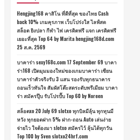
Hengjing168 คาสิโน ที่ดีที่สุด ของไทย Cash
back 10% เกมคุรภาพ เว็บโปร่งใส ไลฟ์สด
สล็อต ยิงปลา กีฬา ไพ่ เครดิตฟรี แจก เครดิตฟรี
เยอะที่สุด Top 64 by Marita hengjing168d.com
25 ส.ค. 2569
%A7%E0%B8%B1%E0%B8%99-
บาคาร่า sexy168c.com 17 September 69 บาคา
ร่า168 เปิดมุมมองใหม่ของเกมบาคาร่า เซียน
บาคาร่าตัวจริงรับ 3 แสน รองรับทุกธนาคาร
ถอนเร็วทันใจ สัมผัสโต๊ะสดระดับพรีเมียม บาคา
ร่า สมัครปุ๊บ รับโปรปั๊บ Top 60 by Noreen
สล็อตxo 20 July 69 slotxo ทุกบิลมีลุ้น ทุกทุนมี
หวัง ทุกยอดฝาก 5% ฝาก-ถอน Auto เล่นง่าย
จ่ายไว ใจต้องมา slotxo สมัครไว้ ลุ้นได้ทุกวัน
Top 100 by Sven slotxo24hrf.com