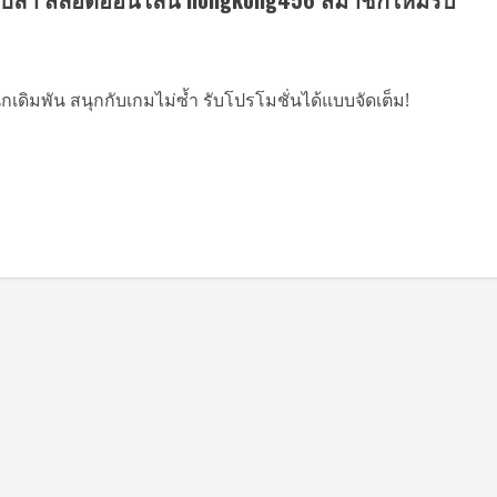
ักเดิมพัน สนุกกับเกมไม่ซ้ำ รับโปรโมชั่นได้แบบจัดเต็ม!