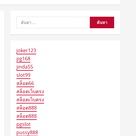
ค้นหา
สำหรับ:
joker123
pg168
jinda55
slot99
สล็อต66
สล็อตเว็บตรง
สล็อตเว็บตรง
สล็อต888
สล็อต888
pgslot
pussy888