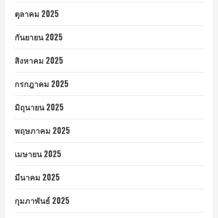
ตุลาคม 2025
กันยายน 2025
สิงหาคม 2025
กรกฎาคม 2025
มิถุนายน 2025
พฤษภาคม 2025
เมษายน 2025
มีนาคม 2025
กุมภาพันธ์ 2025