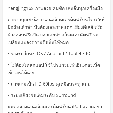
hengjing168 ภาพสวย คมชัด เล่นลื่นทุกเครื่องมือ
ถ้าหากคุณยังนึกว่าเล่นสล็อตเครดิตฟรีบนโทรศัพท์
มือถือแล้วจำเป็นต้องเจอภาพแตก เสียงดีเลย์ หรือ
ค้างตอนฟรีสปิน บอกเลยว่า สล็อตเครดิตฟรี จะ
เปลี่ยนแปลงความคิดนั้นให้หมด
• รองรับอีกทั้ง iOS / Android / Tablet / PC
• ไม่ต้องโหลดแอป ใช้โปรแกรมเล่นอินเตอร์เน็ต
เข้าเล่นได้เลย
• ภาพเกมเป็น HD 60fps ดูเหมือนจะทุกเกม
• ระบบเสียงจัดเต็มระดับ Surround
ผมทดลองเล่นสล็อตเครดิตฟรีบน iPad แล้วต่อจอ