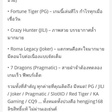
อวย)
• Fortune Tiger (PG) – เกมนี้เล่นทีไร กำไรทุกเมื่อ
เชื่อวัน
• Crazy Hunter (JILI) – ภาพสวย บรรยากาศล้ำ
มากมาย
• Roma Legacy (Joker) – แตกหนคือสะใจมากมาย
มีคอมโบต่อเนื่องแบบจัดเต็ม
• 7 Dragons (Pragmatic) – สายฝ่าจำต้องทดลอง
เกมเร็ว ฟีพบร์เด็ด
รวมทั้งที่สำคัญ ทุกค่ายที่คุณคิดถึง มีหมด! PG / JILI
/ Joker / Pragmatic / SlotXO / Red Tiger / KA
Gaming / CQ9 … ทั้งหมดทั้งปวงคือ hengjing168
ลิขสิทธิ์แท้ ไม่ผ่านเอเย่นต์