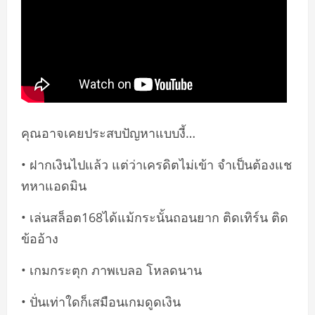
คุณอาจเคยประสบปัญหาแบบงี้…
• ฝากเงินไปแล้ว แต่ว่าเครดิตไม่เข้า จำเป็นต้องแช
ทหาแอดมิน
• เล่นสล็อต168ได้แม้กระนั้นถอนยาก ติดเทิร์น ติด
ข้ออ้าง
• เกมกระตุก ภาพเบลอ โหลดนาน
• ปั่นเท่าใดก็เสมือนเกมดูดเงิน