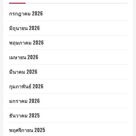
กรกฎาคม 2026
มิถุนายน 2026
พฤษภาคม 2026
เมษายน 2026
มีนาคม 2026
กุมภาพันธ์ 2026
มกราคม 2026
ธันวาคม 2025
พฤศจิกายน 2025