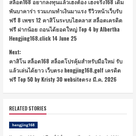
สล็อต168 อยากลงทุนแล้วเฮงต้อง เฮงจริง168 เดิม
o
พันบาคาร่า รวมเกมทำเงินมาแรง รีวิวหน้าเว็บรับ
n
ฟรี 8 เพชร 12 คาสิโนระบบไฮคลาส สล็อตเครดิต
ฟรี ฝากน้อย ถอนได้ยอดใหญ่ Top 4 by Albertha
t
Hengjing168.click 14 June 25
i
Next:
n
คาสิโน สล็อต168 สล็อตโปรคุ้มสำหรับมือใหม่ รับ
u
แล้วเล่นได้ยาว เว็บตรง hengjing168.golf เครดิต
ฟรี Top 50 by Kristy 30 websiteตรง มี.ค. 2026
e
R
e
RELATED STORIES
a
hengjing168
d