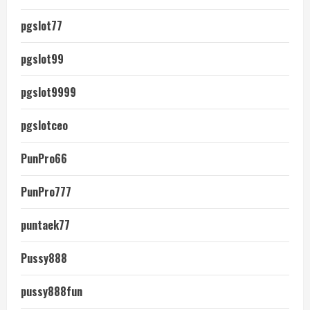
pgslot77
pgslot99
pgslot9999
pgslotceo
PunPro66
PunPro777
puntaek77
Pussy888
pussy888fun