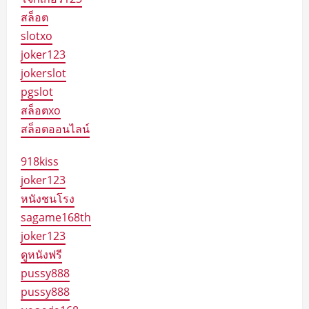
สล็อต
slotxo
joker123
jokerslot
pgslot
สล็อตxo
สล็อตออนไลน์
918kiss
joker123
หนังชนโรง
sagame168th
joker123
ดูหนังฟรี
pussy888
pussy888