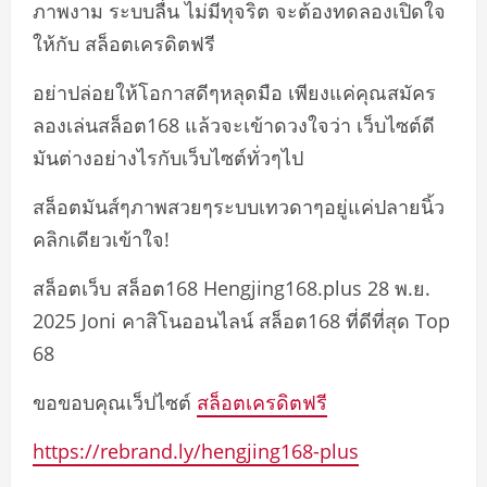
ภาพงาม ระบบลื่น ไม่มีทุจริต จะต้องทดลองเปิดใจ
ให้กับ สล็อตเครดิตฟรี
อย่าปล่อยให้โอกาสดีๆหลุดมือ เพียงแค่คุณสมัคร
ลองเล่นสล็อต168 แล้วจะเข้าดวงใจว่า เว็บไซต์ดี
มันต่างอย่างไรกับเว็บไซต์ทั่วๆไป
สล็อตมันส์ๆภาพสวยๆระบบเทวดาๆอยู่แค่ปลายนิ้ว
คลิกเดียวเข้าใจ!
สล็อตเว็บ สล็อต168 Hengjing168.plus 28 พ.ย.
2025 Joni คาสิโนออนไลน์ สล็อต168 ที่ดีที่สุด Top
68
ขอขอบคุณเว็ปไซต์
สล็อตเครดิตฟรี
https://rebrand.ly/hengjing168-plus