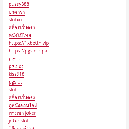
pussy888
บาคาร่า
slotxo
สล็อตเว็บตรง
หนังโป๊ไทย
https://1xbetth.vip
https://pgslot.spa
pgslot
pg slot
kiss918
pgslot
slot
สล็อตเว็บตรง
ดูหนังออนไลน์
ทางเข้า joker
joker slot
โจ๊กเกอร์123