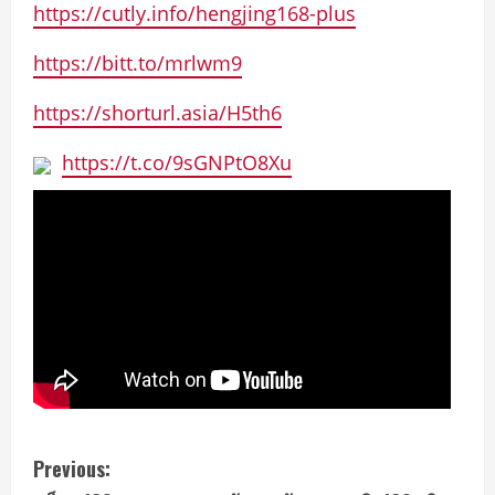
https://cutly.info/hengjing168-plus
https://bitt.to/mrlwm9
https://shorturl.asia/H5th6
https://t.co/9sGNPtO8Xu
C
Previous: