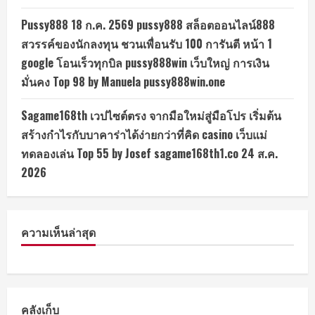
Pussy888 18 ก.ค. 2569 pussy888 สล็อตออนไลน์888
สวรรค์ของนักลงทุน ชวนเพื่อนรับ 100 การันตี หน้า 1
google โอนเร็วทุกบิล pussy888win เว็บใหญ่ การเงิน
มั่นคง Top 98 by Manuela pussy888win.one
Sagame168th เวปไซต์ตรง จากมือใหม่สู่มือโปร เริ่มต้น
สร้างกำไรกับบาคาร่าได้ง่ายกว่าที่คิด casino เว็บแม่
ทดลองเล่น Top 55 by Josef sagame168th1.co 24 ส.ค.
2026
ความเห็นล่าสุด
คลังเก็บ