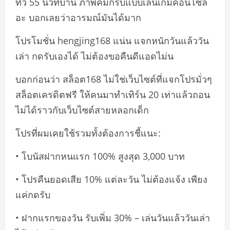
ทีวี 55 นิ้วที่บ้าน ภาพคมกริบแบบเล่นเกมคอนโซล
อะ บอกเลยว่าอารมณ์มันได้มาก
โปรโมชั่น hengjing168 แน่น แจกหนักวันแล้ววัน
เล่า กดรับเองได้ ไม่ต้องขอคืนดีแอดไม่น
บอกก่อนว่า สล็อต168 ไม่ใช่เว็บไซต์ที่แจกโปรมั่วๆ
สล็อตเครดิตฟรี ให้คนมาทำเทิร์น 20 เท่าแล้วถอน
ไม่ได้ราวกับเว็บไซต์สายหลอกเด็ก
โปรที่ผมเคยใช้รวมทั้งต้องการชี้แนะ:
• โบนัสฝากหนแรก 100% สูงสุด 3,000 บาท
• โปรคืนยอดเสีย 10% แต่ละวัน ไม่ต้องแจ้ง เพียง
แค่กดรับ
• ฝากแรกของวัน รับเพิ่ม 30% – เล่นวันแล้ววันเล่า