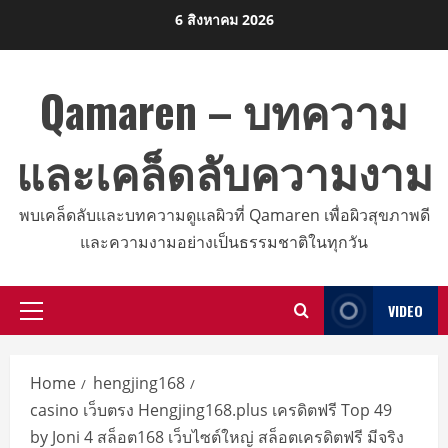
Skip
6 สิงหาคม 2026
to
content
Qamaren – บทความ
และเคล็ดลับความงาม
พบเคล็ดลับและบทความดูแลผิวที่ Qamaren เพื่อผิวสุขภาพดี
และความงามอย่างเป็นธรรมชาติในทุกวัน
VIDEO
Primary
Menu
Home
hengjing168
casino เว็บตรง Hengjing168.plus เครดิตฟรี Top 49
by Joni 4 สล็อต168 เว็บไซต์ใหญ่ สล็อตเครดิตฟรี มีจริง