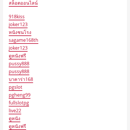
สล็อตออนไลน์
918kiss
joker123
หนังชนโรง
sagame168th
joker123
ดูหนังฟรี
pussy888
pussy888
บาคาร่า168
pgslot
pgheng99
fullslotpg
live22
ดูหนัง
ดูหนังฟรี