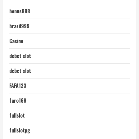
bonus888
brazil999
Casino
debet slot
debet slot
FAFA123
faro168
fullslot
fullslotpg