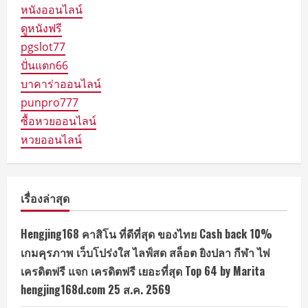
หนังออนไลน์
ดูหนังฟรี
pgslot77
ปั่นแตก66
บาคาร่าออนไลน์
punpro777
ซื้อหวยออนไลน์
หวยออนไลน์
เรื่องล่าสุด
Hengjing168 คาสิโน ที่ดีที่สุด ของไทย Cash back 10%
เกมคุรภาพ เว็บโปร่งใส ไลฟ์สด สล็อต ยิงปลา กีฬา ไพ่
เครดิตฟรี แจก เครดิตฟรี เยอะที่สุด Top 64 by Marita
hengjing168d.com 25 ส.ค. 2569