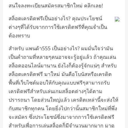
สนใจลงทะเบียนสมัครสมาชิกใหม่ คลิกเลย!
สล็อตเครดิตฟรีเป็นอย่างไร? คุณประโยชน์
ต่างๆที่ได้รับจากการใช้เครดิตฟรีที่คุณจำเป็น
ต้องทราบ
สำหรับ แพนด้า555 เป็นอย่างไร? ผมมั่นใจว่ามัน
เป็นคำถามที่หลายๆคนอาจจะรู้อยู่แล้ว ถ้าคุณเล่น
สล็อตออนไลน์มานาน ยังไงก็ต้องรู้จักแน่ๆ สำหรับ
สล็อตเครดิตฟรี มาใหม่ มันคือโบนัสหรือเครดิต
พื้นที่เว็บไซต์มอบให้กับคุณแบบฟรีๆสามารถรับ
เครดิตฟรีสำหรับเล่นเกมสล็อตต่างๆได้ตาม
ปรารถนา โดยส่วนใหญ่แล้ว เครดิตเหล่านี้จะส่งให้
กับสมาชิกทุกคน โดยยิ่งไปกว่านั้นสมาชิกใหม่ที่พึ่ง
จะสมัคร ซึ่งประโยชน์ซึ่งมาจากการใช้เครดิตฟรี
สำหรับเพื่อการเล่นสล็อตก็มีจำนวนมากมาก มาดู