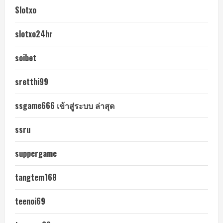
Slotxo
slotxo24hr
soibet
sretthi99
ssgame666 เข้าสู่ระบบ ล่าสุด
ssru
suppergame
tangtem168
teenoi69