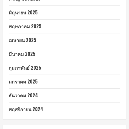
มิถุนายน 2025
พฤษภาคม 2025
เมษายน 2025
มีนาคม 2025
กุมภาพันธ์ 2025
มกราคม 2025
ธันวาคม 2024
พฤศจิกายน 2024