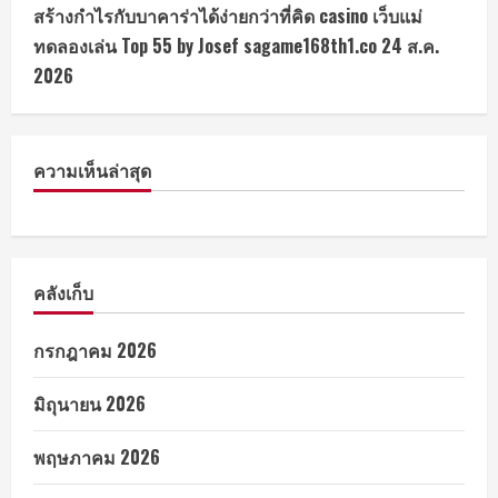
สร้างกำไรกับบาคาร่าได้ง่ายกว่าที่คิด casino เว็บแม่
ทดลองเล่น Top 55 by Josef sagame168th1.co 24 ส.ค.
2026
ความเห็นล่าสุด
คลังเก็บ
กรกฎาคม 2026
มิถุนายน 2026
พฤษภาคม 2026