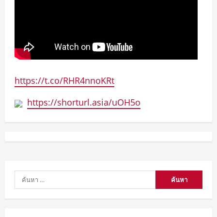
https://t.co/RHR4nnoKRt
https://shorturl.asia/uOH5o
ค้นหา
สำหรับ: