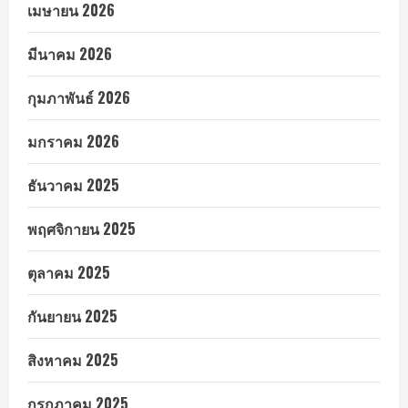
เมษายน 2026
มีนาคม 2026
กุมภาพันธ์ 2026
มกราคม 2026
ธันวาคม 2025
พฤศจิกายน 2025
ตุลาคม 2025
กันยายน 2025
สิงหาคม 2025
กรกฎาคม 2025