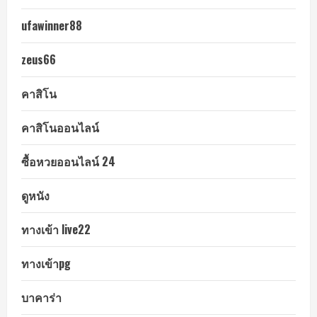
ufawinner88
zeus66
คาสิโน
คาสิโนออนไลน์
ซื้อหวยออนไลน์ 24
ดูหนัง
ทางเข้า live22
ทางเข้าpg
บาคาร่า