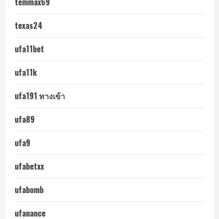
temmax69
texas24
ufa11bet
ufa11k
ufa191 ทางเข้า
ufa89
ufa9
ufabetxx
ufabomb
ufanance