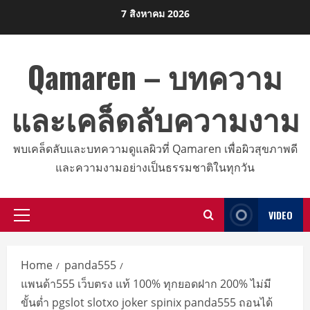
Skip
7 สิงหาคม 2026
to
content
Qamaren – บทความ
และเคล็ดลับความงาม
พบเคล็ดลับและบทความดูแลผิวที่ Qamaren เพื่อผิวสุขภาพดี
และความงามอย่างเป็นธรรมชาติในทุกวัน
VIDEO
Primary
Menu
Home
panda555
แพนด้า555 เว็บตรง แท้ 100% ทุกยอดฝาก 200% ไม่มี
ขั้นต่ำ pgslot slotxo joker spinix panda555 ถอนได้