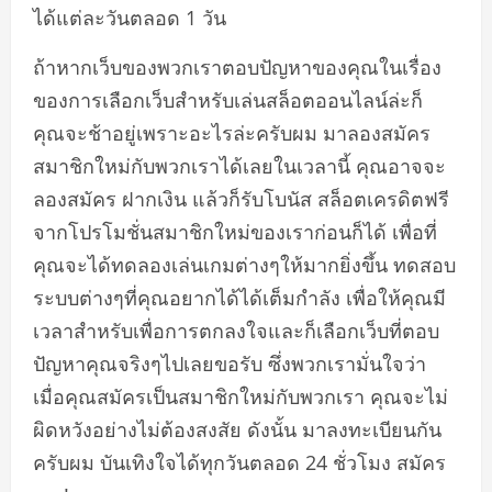
ได้แต่ละวันตลอด 1 วัน
ถ้าหากเว็บของพวกเราตอบปัญหาของคุณในเรื่อง
ของการเลือกเว็บสำหรับเล่นสล็อตออนไลน์ล่ะก็
คุณจะช้าอยู่เพราะอะไรล่ะครับผม มาลองสมัคร
สมาชิกใหม่กับพวกเราได้เลยในเวลานี้ คุณอาจจะ
ลองสมัคร ฝากเงิน แล้วก็รับโบนัส สล็อตเครดิตฟรี
จากโปรโมชั่นสมาชิกใหม่ของเราก่อนก็ได้ เพื่อที่
คุณจะได้ทดลองเล่นเกมต่างๆให้มากยิ่งขึ้น ทดสอบ
ระบบต่างๆที่คุณอยากได้ได้เต็มกำลัง เพื่อให้คุณมี
เวลาสำหรับเพื่อการตกลงใจและก็เลือกเว็บที่ตอบ
ปัญหาคุณจริงๆไปเลยขอรับ ซึ่งพวกเรามั่นใจว่า
เมื่อคุณสมัครเป็นสมาชิกใหม่กับพวกเรา คุณจะไม่
ผิดหวังอย่างไม่ต้องสงสัย ดังนั้น มาลงทะเบียนกัน
ครับผม บันเทิงใจได้ทุกวันตลอด 24 ชั่วโมง สมัคร