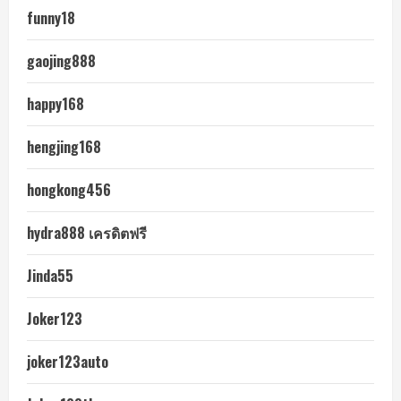
funny18
gaojing888
happy168
hengjing168
hongkong456
hydra888 เครดิตฟรี
Jinda55
Joker123
joker123auto