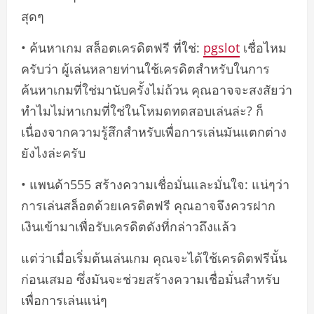
สุดๆ
• ค้นหาเกม สล็อตเครดิตฟรี ที่ใช่:
pgslot
เชื่อไหม
ครับว่า ผู้เล่นหลายท่านใช้เครดิตสำหรับในการ
ค้นหาเกมที่ใช่มานับครั้งไม่ถ้วน คุณอาจจะสงสัยว่า
ทำไมไม่หาเกมที่ใช่ในโหมดทดสอบเล่นล่ะ? ก็
เนื่องจากความรู้สึกสำหรับเพื่อการเล่นมันแตกต่าง
ยังไงล่ะครับ
• แพนด้า555 สร้างความเชื่อมั่นและมั่นใจ: แน่ๆว่า
การเล่นสล็อตด้วยเครดิตฟรี คุณอาจจึงควรฝาก
เงินเข้ามาเพื่อรับเครดิตดังที่กล่าวถึงแล้ว
แต่ว่าเมื่อเริ่มต้นเล่นเกม คุณจะได้ใช้เครดิตฟรีนั้น
ก่อนเสมอ ซึ่งมันจะช่วยสร้างความเชื่อมั่นสำหรับ
เพื่อการเล่นแน่ๆ