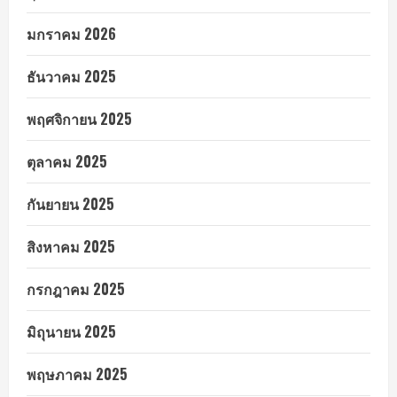
มกราคม 2026
ธันวาคม 2025
พฤศจิกายน 2025
ตุลาคม 2025
กันยายน 2025
สิงหาคม 2025
กรกฎาคม 2025
มิถุนายน 2025
พฤษภาคม 2025