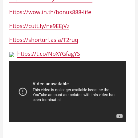
https://wow.in.th/bonus888-life
https://cutt.ly/ne9EEjVz
https://shorturl.asia/T2ruq
https://t.co/NpXYGfagYS