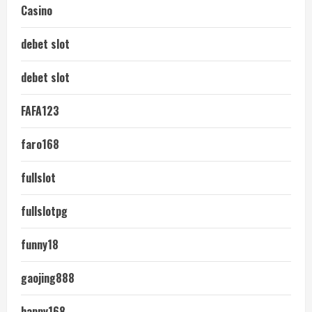
Casino
debet slot
debet slot
FAFA123
faro168
fullslot
fullslotpg
funny18
gaojing888
happy168