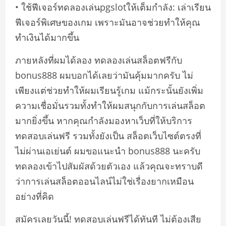
• ใช้ฟีเจอร์ทดลองเล่นpgslotให้เต็มกำลัง: เล่าเรียน
ฟีเจอร์พิเศษของเกม เพราะมันอาจช่วยทำให้คุณ
ทำเงินได้มากขึ้น
ภายหลังที่ผมได้ลอง ทดลองเล่นสล็อตฟรีกับ
bonus888 ผมบอกได้เลยว่ามันคุ้มมากครับ ไม่
เพียงแต่ช่วยทำให้ผมเรียนรู้เกม แม้กระนั้นยังเพิ่ม
ความเชื่อมั่นรวมทั้งทำให้ผมสนุกกับการเล่นสล็อต
มากยิ่งขึ้น หากคุณกำลังมองหาเว็บที่ให้บริการ
ทดสอบเล่นฟรี รวมทั้งยังเป็น สล็อตเว็บไซต์ตรงที่
ไม่ผ่านเอเย่นต์ ผมขอแนะนำ bonus888 นะครับ
ทดลองเข้าไปสัมผัสด้วยตัวเอง แล้วคุณจะทราบดี
ว่าการเล่นสล็อตออนไลน์ไม่ใช่เรื่องยากเหมือน
อย่างที่คิด
สมัครเลยวันนี้! ทดสอบเล่นฟรีได้ทันที ไม่ต้องเสีย