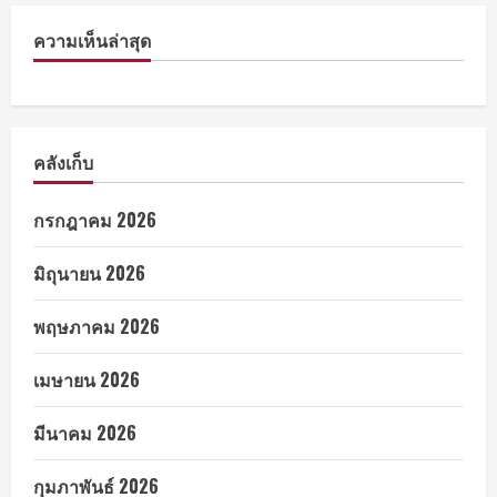
ความเห็นล่าสุด
คลังเก็บ
กรกฎาคม 2026
มิถุนายน 2026
พฤษภาคม 2026
เมษายน 2026
มีนาคม 2026
กุมภาพันธ์ 2026