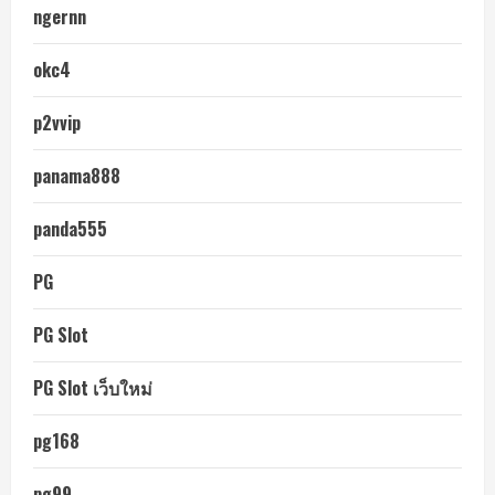
ngernn
okc4
p2vvip
panama888
panda555
PG
PG Slot
PG Slot เว็บใหม่
pg168
pg99