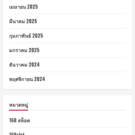
เมษายน 2025
มีนาคม 2025
กุมภาพันธ์ 2025
มกราคม 2025
ธันวาคม 2024
พฤศจิกายน 2024
หมวดหมู่
168 สล็อต
168slot