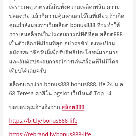
เพราะเหตุว่าตรงนี้เก็บทั้งความเพลิดเพลิน ความ
ปลอดภัย แล้วก็ความคุ้มค่าเอาไว้ในที่เดียว ถ้าเกิด
คุณกำลังมองหาเว็บสล็อต bonus888 ที่จะทำให้
การเล่นสล็อตเป็นประสบการณ์ที่ดีที่สุด สล็อต888
เป็นตัวเลือกที่เยี่ยมที่สุด อย่ารอช้า! ลงทะเบียน
สมัครสมาชิกวันนี้เพื่อรับสิทธิประโยชน์มากมาย
และสัมผัสประสบการณ์การเล่นสล็อตที่ไม่มีใคร
เทียบได้เลยครับ
สล็อตแตกง่าย bonus888 bonus888.life 24 ม.ค.
68 Teresa คาสิโน pgslot เว็บไหนดี Top 14
ขอขอบคุณอ้างอิงจาก
สล็อต888
https://bit.ly/bonus888-life
https://rebrand.ly/bonus888-life