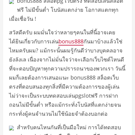
bonus888 สล็อตpg เว็บตรง ทดสอบเล่นสล็อต
ฟรี ไม่มีขั้นต่ำ โบนัสแตกง่าย โอกาสแตกทุก
เมื่อเชื่อวัน !
สวัสดีครับ ผมมั่นใจว่าหลายๆคนในที่นี้อาจเคย
ได้ยินเกี่ยวกับการเล่น
bonus888
กันมาบ้างแล้วใช่
ไหมครับผม? แม้กระนั้นผมรู้กันดีว่าบางบุคคลอาจ
ยังลังเล เนื่องจากไม่มั่นใจว่าจะเลือกเว็บไซต์ไหนดี
ที่จะตอบปัญหาทุกความปรารถนาของพวกเรา วันนี้
ผมก็เลยต้องการเสนอแนะ bonus888 สล็อตเว็บ
ตรงที่ตอบสนองทุกสิ่งที่มีความต้องการของผู้เล่น
ไม่ว่าจะเป็นระบบทดสอบเล่นpgslotฟรี การฝาก
ถอนไม่มีขั้นต่ำ หรือแม้กระทั่งโบนัสที่แตกง่ายจน
กระทั่งผู้คนจำนวนไม่ใช้น้อยจำต้องบอกต่อ
สำหรับคนไหนกันที่เป็นมือใหม่ การได้ทดสอบ