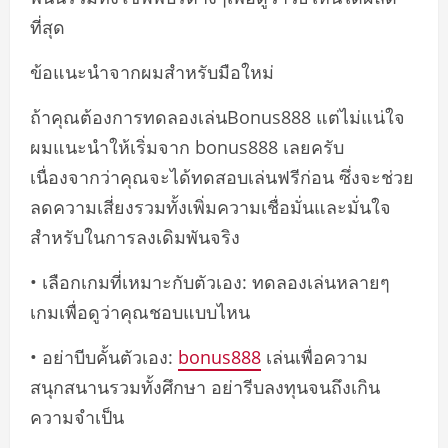
ที่สุด
ข้อแนะนำจากผมสำหรับมือใหม่
ถ้าคุณต้องการทดลองเล่นBonus888 แต่ไม่แน่ใจ
ผมแนะนำให้เริ่มจาก bonus888 เลยครับ
เนื่องจากว่าคุณจะได้ทดสอบเล่นฟรีก่อน ซึ่งจะช่วย
ลดความเสี่ยงรวมทั้งเพิ่มความเชื่อมั่นและมั่นใจ
สำหรับในการลงเดิมพันจริง
• เลือกเกมที่เหมาะกับตัวเอง: ทดลองเล่นหลายๆ
เกมเพื่อดูว่าคุณชอบแบบไหน
• อย่าบีบคั้นตัวเอง:
bonus888
เล่นเพื่อความ
สนุกสนานรวมทั้งศึกษา อย่ารีบลงทุนจนถึงเกิน
ความจำเป็น