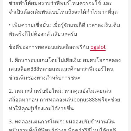
ช่วยทำให้ผมทราบว่าฟีพบร์ไหนควรจะใช้ และ
จำเป็นต้องเดิมพันแบบไหนถึงจะได้กำไรมากที่สุด
• เพิ่มความเชื่อมั่น: เมื่อรู้จักเกมก็ดี เวลาลงเงินเดิม
พันจริงก็ไม่ต้องกลัวเสียนะครับ
ข้อดีของการทดสอบเล่นสล็อตฟรีกับ
pgslot
1. ศึกษาระบบเกมโดยไม่เสียเงิน: ผมสบโอกาสลอง
เล่นสล็อต888หลายเกมและศึกษาว่าฟีเจอร์ไหน
ช่วยเพิ่มช่องทางสำหรับการชนะ
2. เหมาะสำหรับมือใหม่: หากคุณยังไม่เคยเล่น
สล็อตมาก่อน การทดลองเล่นbonus888ฟรีจะช่วย
ทำให้คุณรู้เรื่องเกมได้ง่ายขึ้น
3. ทดลองแผนการใหม่ๆ: ผมลองปรับจำนวนเงิน
พนันรวมทั้งใช้ฟีพบร์ต่างๆเพื่อดูว่าวิธีไหนได้ผลดี