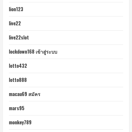
lion123
live22
live22slot
lockdown168 เข้าสู่ระบบ
lotto432
lotto888
macau69 สมัคร
mars95
monkey789