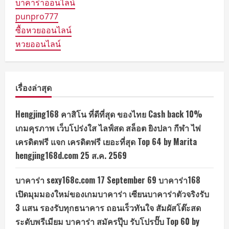
บาคาร่าออนไลน์
punpro777
ซื้อหวยออนไลน์
หวยออนไลน์
เรื่องล่าสุด
Hengjing168 คาสิโน ที่ดีที่สุด ของไทย Cash back 10%
เกมคุรภาพ เว็บโปร่งใส ไลฟ์สด สล็อต ยิงปลา กีฬา ไพ่
เครดิตฟรี แจก เครดิตฟรี เยอะที่สุด Top 64 by Marita
hengjing168d.com 25 ส.ค. 2569
บาคาร่า sexy168c.com 17 September 69 บาคาร่า168
เปิดมุมมองใหม่ของเกมบาคาร่า เซียนบาคาร่าตัวจริงรับ
3 แสน รองรับทุกธนาคาร ถอนเร็วทันใจ สัมผัสโต๊ะสด
ระดับพรีเมียม บาคาร่า สมัครปุ๊บ รับโปรปั๊บ Top 60 by