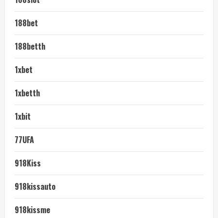
188bet
188betth
1xbet
1xbetth
1xbit
77UFA
918Kiss
918kissauto
918kissme