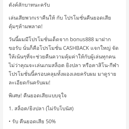
ตังค์สักบาทนะครับ
เล่นเสียพวกเราคืนให้ กับ โปรโมชั่นคืนยอดเสีย
คุ้มๆห้ามพลาด!
วันนี้ผมมีโปรโมชั่นเด็ดจาก bonus888 มาฝาก
ขอรับ นั่นก็คือโปรโมชั่น CASHBACK แจกใหญ่ จัด
ให้เน้นๆที่จะช่วยคืนความคุ้มค่าให้กับผู้เล่นทุกคน
ไม่ว่าคุณจะเล่นเกมสล็อต ยิงปลา หรือคาสิโน-กีฬา
โปรโมชั่นนี้ครอบคลุมทั้งผองเลยครับผม มาดูราย
ละเอียดกันครับผม!
พิเศษ! คืนยอดเสียแบบจุใจ
1. สล็อต/ยิงปลา (ไม่รับโบนัส)
• รับ คืนยอดเสีย 50%