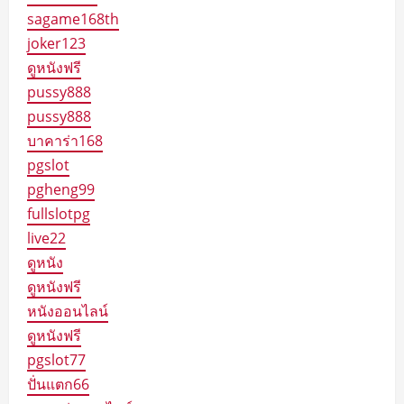
sagame168th
joker123
ดูหนังฟรี
pussy888
pussy888
บาคาร่า168
pgslot
pgheng99
fullslotpg
live22
ดูหนัง
ดูหนังฟรี
หนังออนไลน์
ดูหนังฟรี
pgslot77
ปั่นแตก66