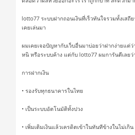
ตลอดว่าผลหวยออกอะไร เราถูกกี่บาท สะดวก
lotto77 ระบบฝากถอนเงินที่เร็วทันใจรวมทั้งเสถียร
เคยเล่นมา
ผมเคยเจอปัญหากับเว็บอื่นมาบ่อยว่าฝากง่ายแต่
หนิ หรือระบบค้าง แต่กับ lotto77 ผมการันตีเลยว่า
การฝากเงิน
• รองรับทุกธนาคารในไทย
• เป็นระบบอัตโนมัติทั้งปวง
• เพิ่มเติมเงินแล้วเครดิตเข้าในทันทีข้างในไม่เกิน