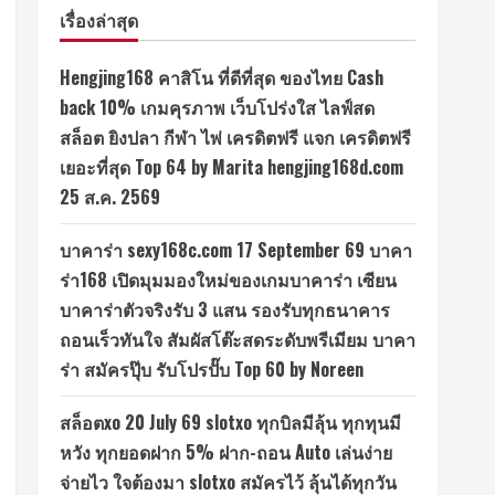
เรื่องล่าสุด
Hengjing168 คาสิโน ที่ดีที่สุด ของไทย Cash
back 10% เกมคุรภาพ เว็บโปร่งใส ไลฟ์สด
สล็อต ยิงปลา กีฬา ไพ่ เครดิตฟรี แจก เครดิตฟรี
เยอะที่สุด Top 64 by Marita hengjing168d.com
25 ส.ค. 2569
บาคาร่า sexy168c.com 17 September 69 บาคา
ร่า168 เปิดมุมมองใหม่ของเกมบาคาร่า เซียน
บาคาร่าตัวจริงรับ 3 แสน รองรับทุกธนาคาร
ถอนเร็วทันใจ สัมผัสโต๊ะสดระดับพรีเมียม บาคา
ร่า สมัครปุ๊บ รับโปรปั๊บ Top 60 by Noreen
สล็อตxo 20 July 69 slotxo ทุกบิลมีลุ้น ทุกทุนมี
หวัง ทุกยอดฝาก 5% ฝาก-ถอน Auto เล่นง่าย
จ่ายไว ใจต้องมา slotxo สมัครไว้ ลุ้นได้ทุกวัน