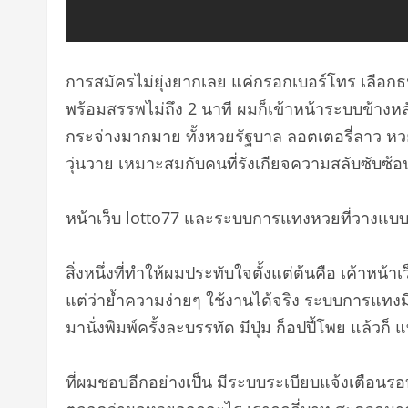
การสมัครไม่ยุ่งยากเลย แค่กรอกเบอร์โทร เลือกธ
พร้อมสรรพไม่ถึง 2 นาที ผมก็เข้าหน้าระบบข้างหล
กระจ่างมากมาย ทั้งหวยรัฐบาล ลอตเตอรี่ลาว หวยห
วุ่นวาย เหมาะสมกับคนที่รังเกียจความสลับซับซ้
หน้าเว็บ lotto77 และระบบการแทงหวยที่วางแบบม
สิ่งหนึ่งที่ทำให้ผมประทับใจตั้งแต่ต้นคือ เค้าหน้าเ
แต่ว่าย้ำความง่ายๆ ใช้งานได้จริง ระบบการแทงม
มานั่งพิมพ์ครั้งละบรรทัด มีปุ่ม ก็อปปี้โพย แล้วก็
ที่ผมชอบอีกอย่างเป็น มีระบบระเบียบแจ้งเตือนร