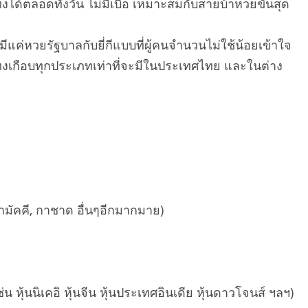
ได้ตลอดทั้งวัน ไม่มีเบื่อ เหมาะสมกับสายบ้าหวยขั้นสุด
ได้มีแค่หวยรัฐบาลกับยี่กีแบบที่ผู้คนจำนวนไม่ใช้น้อยเข้าใจ
กแทงเกือบทุกประเภทเท่าที่จะมีในประเทศไทย และในต่าง
ามัคคี, กาชาด อื่นๆอีกมากมาย)
น หุ้นนิเคอิ หุ้นจีน หุ้นประเทศอินเดีย หุ้นดาวโจนส์ ฯลฯ)