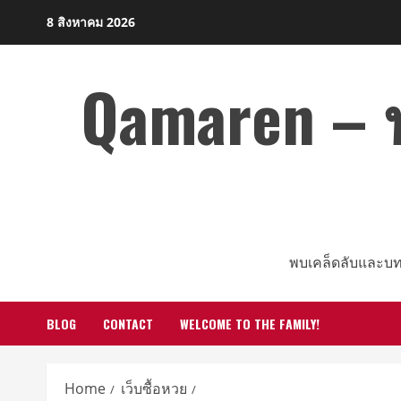
Skip
8 สิงหาคม 2026
to
content
Qamaren –
พบเคล็ดลับและบท
BLOG
CONTACT
WELCOME TO THE FAMILY!
Home
เว็บซื้อหวย