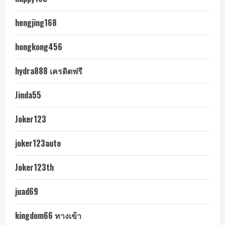
hengjing168
hongkong456
hydra888 เครดิตฟรี
Jinda55
Joker123
joker123auto
Joker123th
juad69
kingdom66 ทางเข้า