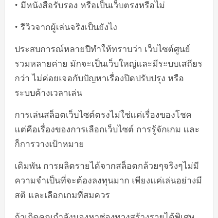
• มีหนังสือรับรอง หรือเป็นเว็บตรงหรือไม่
• รีวิวจากผู้เล่นจริงเป็นยังไง
ประสบการณ์หลายปีทำให้ทราบว่า เว็บไซต์ศูนย์
รวมหลายค่าย มักจะเป็นเว็บใหญ่และมีระบบเสถียร
กว่า ไม่ค่อยเจอกับปัญหาเรื่องปิดปรับปรุง หรือ
ระบบค้างเวลาเล่น
การเล่นสล็อตเว็บไซต์ตรงไม่ใช่แค่เรื่องของโชค
แต่คือเรื่องของการเลือกเว็บไซต์ การรู้จักเกม และ
ก็การวางเป้าหมาย
เดิมพัน การผลิตรายได้จากสล็อตกล้วยๆจริงๆไม่มี
ความจำเป็นที่จะต้องลงทุนมาก เพียงแค่เล่นอย่างมี
สติ และเลือกเกมที่สมควร
ถ้าเกิดคุณกำลังมองหาช่องทางสร้างรายได้พิเศษ