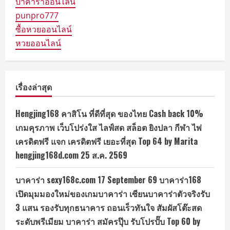
บาคาร่าออนไลน์
punpro777
ซื้อหวยออนไลน์
หวยออนไลน์
เรื่องล่าสุด
Hengjing168 คาสิโน ที่ดีที่สุด ของไทย Cash back 10%
เกมคุรภาพ เว็บโปร่งใส ไลฟ์สด สล็อต ยิงปลา กีฬา ไพ่
เครดิตฟรี แจก เครดิตฟรี เยอะที่สุด Top 64 by Marita
hengjing168d.com 25 ส.ค. 2569
บาคาร่า sexy168c.com 17 September 69 บาคาร่า168
เปิดมุมมองใหม่ของเกมบาคาร่า เซียนบาคาร่าตัวจริงรับ
3 แสน รองรับทุกธนาคาร ถอนเร็วทันใจ สัมผัสโต๊ะสด
ระดับพรีเมียม บาคาร่า สมัครปุ๊บ รับโปรปั๊บ Top 60 by