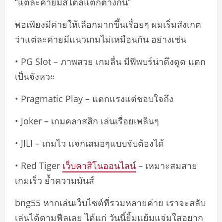
“แต่ละค่ายมีสไตล์แตกต่างกัน”
พอเพียงมีค่ายให้เลือกมากขึ้นเรื่อยๆ ผมเริ่มสังเกต
ว่าแต่ละค่ายมีแนวเกมไม่เหมือนกัน อย่างเช่น
• PG Slot – ภาพสวย เกมลื่น มีฟีพบร์น่าดึงดูด แตก
เป็นจังหวะ
• Pragmatic Play – แตกแรงแต่ชอบใจถึง
• Joker – เกมคลาสสิก เล่นเรื่อยเพลินๆ
• JILI – เกมไว แจกเสมอๆแบบจับต้องได้
• Red Tiger
เว็บคาสิโนออนไลน์
– เหมาะสมสาย
เกมเร็ว ย้ำความมันส์
bng55 หากเล่นเว็บไซต์ที่รวมหลายค่าย เราจะสลับ
เล่นได้ตามฟีลเลย ได้แก่ วันนี้ยิ้มแย้มแจ่มใสอยาก