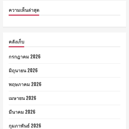
ความเห็นล่าสุด
คลังเก็บ
กรกฎาคม 2026
มิถุนายน 2026
พฤษภาคม 2026
เมษายน 2026
มีนาคม 2026
กุมภาพันธ์ 2026