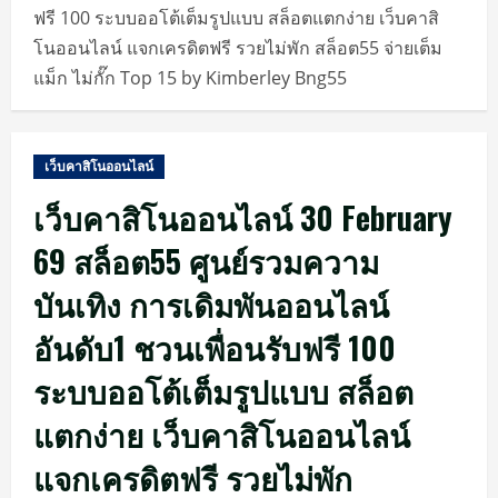
ฟรี 100 ระบบออโต้เต็มรูปแบบ สล็อตแตกง่าย เว็บคาสิ
โนออนไลน์ แจกเครดิตฟรี รวยไม่พัก สล็อต55 จ่ายเต็ม
แม็ก ไม่กั๊ก Top 15 by Kimberley Bng55
เว็บคาสิโนออนไลน์
เว็บคาสิโนออนไลน์ 30 February
69 สล็อต55 ศูนย์รวมความ
บันเทิง การเดิมพันออนไลน์
อันดับ1 ชวนเพื่อนรับฟรี 100
ระบบออโต้เต็มรูปแบบ สล็อต
แตกง่าย เว็บคาสิโนออนไลน์
แจกเครดิตฟรี รวยไม่พัก