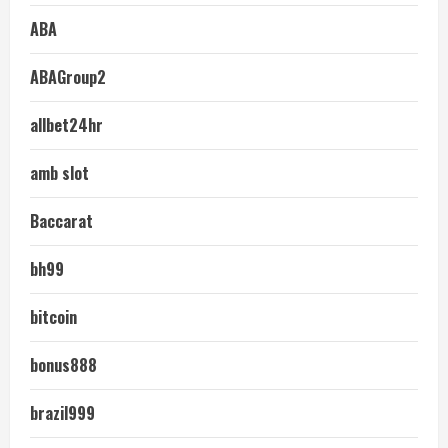
ABA
ABAGroup2
allbet24hr
amb slot
Baccarat
bh99
bitcoin
bonus888
brazil999