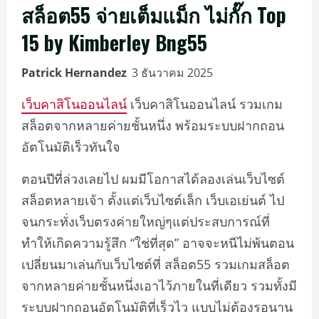
สล็อต55 จ่ายเต็มแม็ก ไม่กั๊ก Top
15 by Kimberley Bng55
Patrick Hernandez
3 ธันวาคม 2025
เว็บคาสิโนออนไลน์
เว็บคาสิโนออนไลน์ รวมเกม
สล็อตจากหลายค่ายชั้นหนึ่ง พร้อมระบบฝากถอน
อัตโนมัติเร็วทันใจ
ตอนปีที่ล่วงเลยไป ผมมีโอกาสได้ลองเล่นเว็บไซต์
สล็อตหลายเจ้า ตั้งแต่เว็บไซต์เล็ก เว็บเอเย่นต์ ไป
จนกระทั่งเว็บตรงค่ายใหญ่ๆแต่ประสบการณ์ที่
ทำให้เกิดความรู้สึก “ใช่ที่สุด” อาจจะหนีไม่พ้นตอน
เปลี่ยนมาเล่นกับเว็บไซต์ที่ สล็อต55 รวมเกมสล็อต
จากหลายค่ายชั้นหนึ่งเอาไว้ภายในที่เดียว รวมทั้งมี
ระบบฝากถอนอัตโนมัติที่เร็วไว แบบไม่ต้องรอนาน