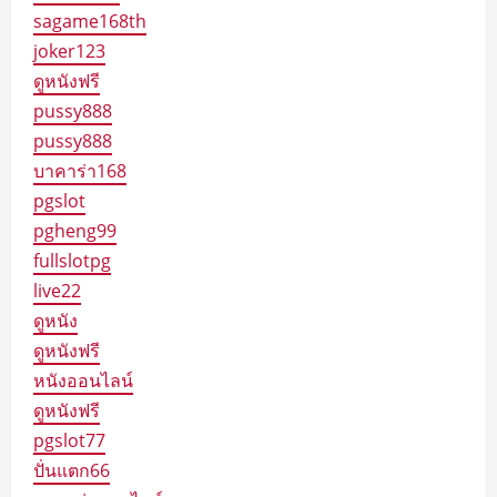
sagame168th
joker123
ดูหนังฟรี
pussy888
pussy888
บาคาร่า168
pgslot
pgheng99
fullslotpg
live22
ดูหนัง
ดูหนังฟรี
หนังออนไลน์
ดูหนังฟรี
pgslot77
ปั่นแตก66