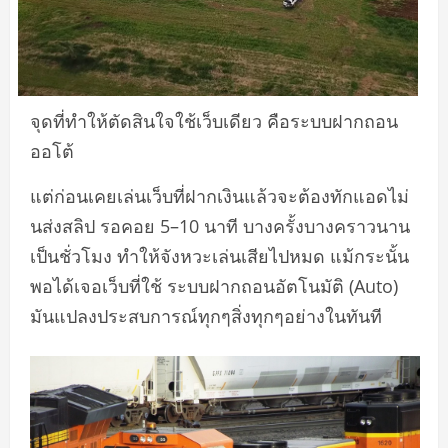
จุดที่ทำให้ตัดสินใจใช้เว็บเดียว คือระบบฝากถอน
ออโต้
แต่ก่อนเคยเล่นเว็บที่ฝากเงินแล้วจะต้องทักแอดไม่
นส่งสลิป รอคอย 5–10 นาที บางครั้งบางคราวนาน
เป็นชั่วโมง ทำให้จังหวะเล่นเสียไปหมด แม้กระนั้น
พอได้เจอเว็บที่ใช้ ระบบฝากถอนอัตโนมัติ (Auto)
มันแปลงประสบการณ์ทุกๆสิ่งทุกๆอย่างในทันที