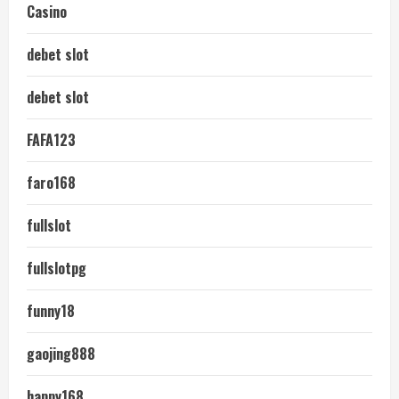
Casino
debet slot
debet slot
FAFA123
faro168
fullslot
fullslotpg
funny18
gaojing888
happy168