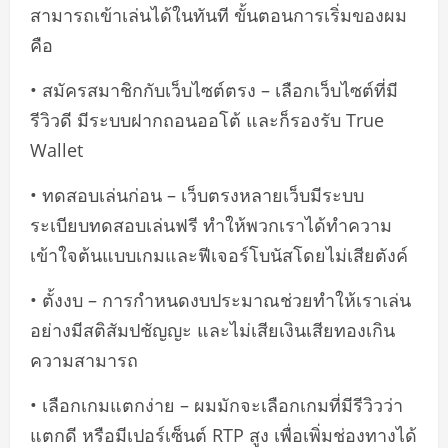
สามารถเข้าเล่นได้ในทันที ขั้นตอนการเริ่มของผม
คือ
• สมัครสมาชิกกับเว็บไซต์ตรง – เลือกเว็บไซต์ที่มี
รีวิวดี มีระบบฝากถอนออโต้ และก็รองรับ True
Wallet
• ทดสอบเล่นก่อน – เว็บตรงหลายเว็บมีระบบ
ระเบียบทดสอบเล่นฟรี ทำให้พวกเราได้ทำความ
เข้าใจต้นแบบเกมและฟีเจอร์โบนัสโดยไม่เสียตังค์
• ตั้งงบ – การกำหนดงบประมาณช่วยทำให้เราเล่น
อย่างมีสติสัมปชัญญะ และไม่เสียเงินเสียทองเกิน
ความสามารถ
• เลือกเกมแตกง่าย – ผมมักจะเลือกเกมที่มีรีวิวว่า
แตกดี หรือมีเปอร์เซ็นต์ RTP สูง เพื่อเพิ่มช่องทางได้