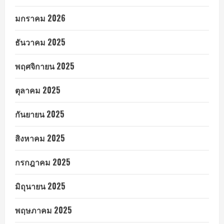
มกราคม 2026
ธันวาคม 2025
พฤศจิกายน 2025
ตุลาคม 2025
กันยายน 2025
สิงหาคม 2025
กรกฎาคม 2025
มิถุนายน 2025
พฤษภาคม 2025