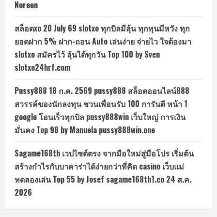
Noreen
สล็อตxo 20 July 69 slotxo ทุกบิลมีลุ้น ทุกทุนมีหวัง ทุก
ยอดฝาก 5% ฝาก-ถอน Auto เล่นง่าย จ่ายไว ใจต้องมา
slotxo สมัครไว้ ลุ้นได้ทุกวัน Top 100 by Sven
slotxo24hrf.com
Pussy888 18 ก.ค. 2569 pussy888 สล็อตออนไลน์888
สวรรค์ของนักลงทุน ชวนเพื่อนรับ 100 การันตี หน้า 1
google โอนเร็วทุกบิล pussy888win เว็บใหญ่ การเงิน
มั่นคง Top 98 by Manuela pussy888win.one
Sagame168th เวปไซต์ตรง จากมือใหม่สู่มือโปร เริ่มต้น
สร้างกำไรกับบาคาร่าได้ง่ายกว่าที่คิด casino เว็บแม่
ทดลองเล่น Top 55 by Josef sagame168th1.co 24 ส.ค.
2026