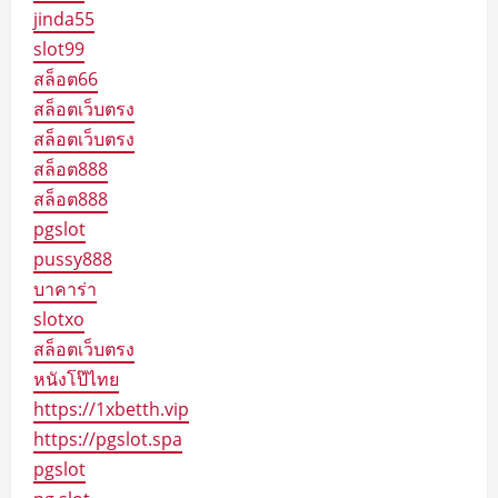
jinda55
slot99
สล็อต66
สล็อตเว็บตรง
สล็อตเว็บตรง
สล็อต888
สล็อต888
pgslot
pussy888
บาคาร่า
slotxo
สล็อตเว็บตรง
หนังโป๊ไทย
https://1xbetth.vip
https://pgslot.spa
pgslot