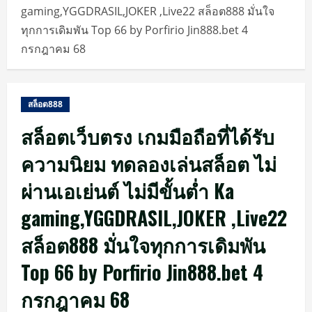
gaming,YGGDRASIL,JOKER ,Live22 สล็อต888 มั่นใจ
ทุกการเดิมพัน Top 66 by Porfirio Jin888.bet 4
กรกฎาคม 68
สล็อต888
สล็อตเว็บตรง เกมมือถือที่ได้รับ
ความนิยม ทดลองเล่นสล็อต ไม่
ผ่านเอเย่นต์ ไม่มีขั้นต่ำ Ka
gaming,YGGDRASIL,JOKER ,Live22
สล็อต888 มั่นใจทุกการเดิมพัน
Top 66 by Porfirio Jin888.bet 4
กรกฎาคม 68