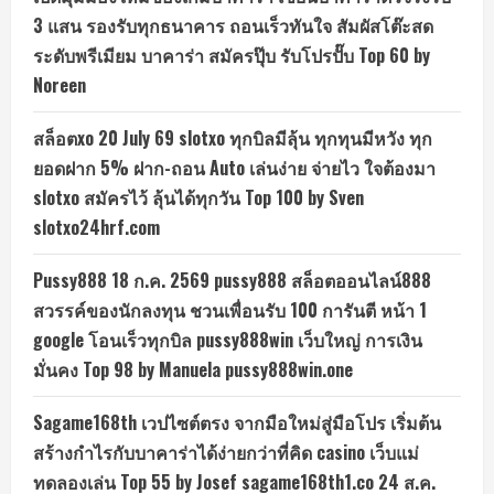
3 แสน รองรับทุกธนาคาร ถอนเร็วทันใจ สัมผัสโต๊ะสด
ระดับพรีเมียม บาคาร่า สมัครปุ๊บ รับโปรปั๊บ Top 60 by
Noreen
สล็อตxo 20 July 69 slotxo ทุกบิลมีลุ้น ทุกทุนมีหวัง ทุก
ยอดฝาก 5% ฝาก-ถอน Auto เล่นง่าย จ่ายไว ใจต้องมา
slotxo สมัครไว้ ลุ้นได้ทุกวัน Top 100 by Sven
slotxo24hrf.com
Pussy888 18 ก.ค. 2569 pussy888 สล็อตออนไลน์888
สวรรค์ของนักลงทุน ชวนเพื่อนรับ 100 การันตี หน้า 1
google โอนเร็วทุกบิล pussy888win เว็บใหญ่ การเงิน
มั่นคง Top 98 by Manuela pussy888win.one
Sagame168th เวปไซต์ตรง จากมือใหม่สู่มือโปร เริ่มต้น
สร้างกำไรกับบาคาร่าได้ง่ายกว่าที่คิด casino เว็บแม่
ทดลองเล่น Top 55 by Josef sagame168th1.co 24 ส.ค.