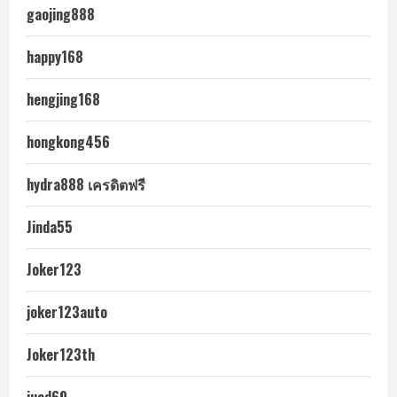
gaojing888
happy168
hengjing168
hongkong456
hydra888 เครดิตฟรี
Jinda55
Joker123
joker123auto
Joker123th
juad69