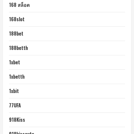
168 สล็อต
168slot
188bet
188betth
1xbet
1xbetth
1xbit
77UFA
918Kiss
918kissauto