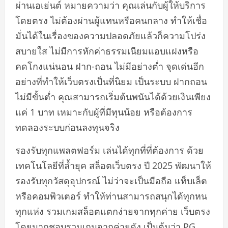
ผ่านเอเย่นต์ หมายความว่า คุณเล่นกับผู้ให้บริการ
โดยตรง ไม่ต้องผ่านผู้แทนหรือคนกลาง ทำให้เชื่อ
มั่นได้ในเรื่องของความปลอดภัยแล้วก็ความโปร่ง
สบายใส ไม่มีการหักค่าธรรมเนียมแอบแฝงหรือ
คดโกงแน่นอน ฝาก-ถอน ไม่มีอย่างต่ำ จุดเด่นอีก
อย่างที่ทำให้เว็บตรงเป็นที่นิยม เป็นระบบ ฝากถอน
ไม่มีขั้นต่ำ คุณสามารถเริ่มต้นพนันได้ด้วยเงินเพียง
แค่ 1 บาท เหมาะกับผู้ที่มีทุนน้อย หรือต้องการ
ทดลองระบบก่อนลงทุนจริง
รองรับทุกแพลตฟอร์ม เล่นได้ทุกที่ที่ต้องการ ด้วย
เทคโนโลยีที่ล้ำยุค สล็อตเว็บตรง ปี 2025 พัฒนาให้
รองรับทุกวัสดุอุปกรณ์ ไม่ว่าจะเป็นมือถือ แท็บเล็ต
หรือคอมพิวเตอร์ ทำให้ท่านสามารถสนุกได้ทุกหน
ทุกแห่ง รวมเกมสล็อตแตกง่ายจากทุกค่าย เว็บตรง
โดยมากชอบรวมเกมจากค่ายดัง เป็นต้นว่า PG