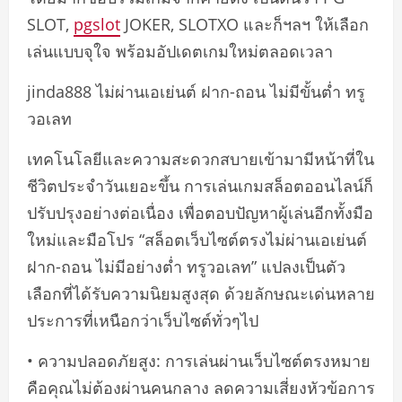
SLOT,
pgslot
JOKER, SLOTXO และก็ฯลฯ ให้เลือก
เล่นแบบจุใจ พร้อมอัปเดตเกมใหม่ตลอดเวลา
jinda888 ไม่ผ่านเอเย่นต์ ฝาก-ถอน ไม่มีขั้นต่ำ ทรู
วอเลท
เทคโนโลยีและความสะดวกสบายเข้ามามีหน้าที่ใน
ชีวิตประจำวันเยอะขึ้น การเล่นเกมสล็อตออนไลน์ก็
ปรับปรุงอย่างต่อเนื่อง เพื่อตอบปัญหาผู้เล่นอีกทั้งมือ
ใหม่และมือโปร “สล็อตเว็บไซต์ตรงไม่ผ่านเอเย่นต์
ฝาก-ถอน ไม่มีอย่างต่ำ ทรูวอเลท” แปลงเป็นตัว
เลือกที่ได้รับความนิยมสูงสุด ด้วยลักษณะเด่นหลาย
ประการที่เหนือกว่าเว็บไซต์ทั่วๆไป
• ความปลอดภัยสูง: การเล่นผ่านเว็บไซต์ตรงหมาย
คือคุณไม่ต้องผ่านคนกลาง ลดความเสี่ยงหัวข้อการ