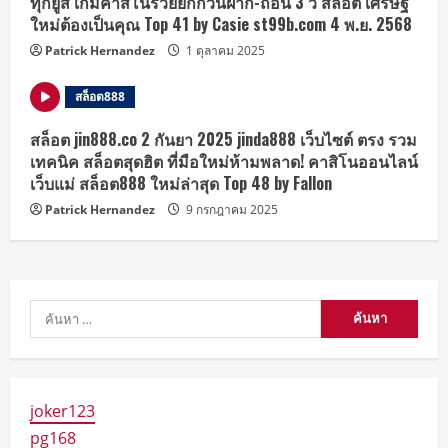
ทุกยูส เกมคาสิโนรวยยกก๊วนฝาก-ถอน 3 วิ สล็อต เศรษฐี
ใหม่ต้องเป็นคุณ Top 41 by Casie st99b.com 4 พ.ย. 2568
Patrick Hernandez
1 ตุลาคม 2025
สล็อต888
สล็อต jin888.co 2 กันยา 2025 jinda888 เว็บไซต์ ตรง รวม
เทคนิค สล็อตสุดฮิต ที่มือใหม่ห้ามพลาด! คาสิโนออนไลน์
เว็บแม่ สล็อต888 ใหม่ล่าสุด Top 48 by Fallon
Patrick Hernandez
9 กรกฎาคม 2025
ค้นหา
สำหรับ:
joker123
pg168