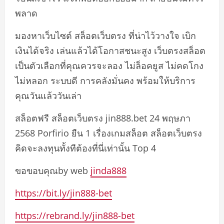
พลาด
มองหาเว็บไซต์ สล็อตเว็บตรง ที่น่าไว้วางใจ เบิก
เงินได้จริง เล่นแล้วได้โอกาสชนะสูง เว็บตรงสล็อต
เป็นตัวเลือกที่คุณควรจะลอง ไม่ล็อคยูส ไม่คดโกง
ไม่หลอก ระบบดี การคลังมั่นคง พร้อมให้บริการ
คุณวันแล้ววันเล่า
สล็อตฟรี สล็อตเว็บตรง jin888.bet 24 พฤษภา
2568 Porfirio ยืน 1 เรื่องเกมสล็อต สล็อตเว็บตรง
คิดจะลงทุนทั้งทีต้องที่นี่เท่านั้น Top 4
ขอขอบคุณby web
jinda888
https://bit.ly/jin888-bet
https://rebrand.ly/jin888-bet