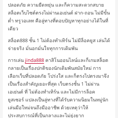
ปลอดภัย ความยืดหยุ่น และก็ความสะดวกสบาย
สล็อตเว็บไซต์ตรงไม่ผ่านเอเย่นต์ ฝาก-ถอน ไม่มีขั้น
ต่ำ ทรูวอเลท คือลู่ทางที่ตอบปัญหาทุกอย่างได้ในที่
เดียว
สล็อต888 ชั้น 1 ไม่ต้องทำเทิร์น ไม่มีล็อคยูส เล่นได้
จ่ายจริง มั่นอกมั่นใจทุกการเดิมพัน
การเล่น
jinda888
คาสิโนออนไลน์และก็เกมสล็อต
กลายเป็นเรื่องปกติของนักเดิมพันสมัยใหม่ การ
เลือกเว็บที่ปลอดภัย โปร่งใส และก็ตรงไปตรงมาจึง
เป็นเรื่องสำคัญเยอะที่สุด เว็บตรงชั้น 1 ไม่ผ่าน
เอเย่นต์ ที่ ไม่ต้องทำเทิร์น และไม่มีการล็อค
ยูสเซอร์ แปลงเป็นลู่ทางที่ได้รับความนิยมในหมู่นัก
เล่นมือใหม่จนถึงมืออาชีพ ด้วยเหตุว่าให้
ประสบการณ์ที่เป็นกลางและไม่ยุ่งยาก