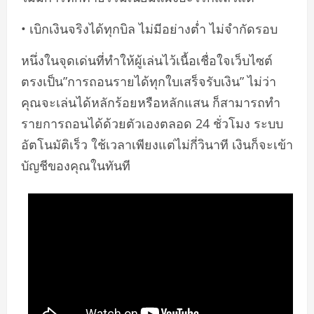
• เบิกเงินจริงได้ทุกบิล ไม่มีอย่างต่ำ ไม่จำกัดรอบ
หนึ่งในจุดเด่นที่ทำให้ผู้เล่นไว้เนื้อเชื่อใจเว็บไซต์
ตรงเป็น”การถอนรายได้ทุกใบเสร็จรับเงิน” ไม่ว่า
คุณจะเล่นได้หลักร้อยหรือหลักแสน ก็สามารถทำ
รายการถอนได้ด้วยตัวเองตลอด 24 ชั่วโมง ระบบ
อัตโนมัติเร็ว ใช้เวลาเพียงแต่ไม่กี่วินาที เงินก็จะเข้า
บัญชีของคุณในทันที