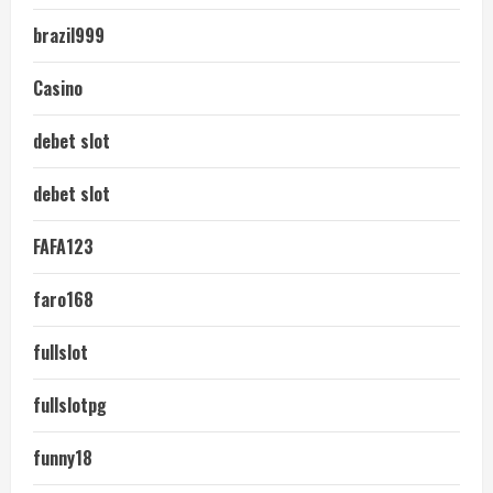
brazil999
Casino
debet slot
debet slot
FAFA123
faro168
fullslot
fullslotpg
funny18