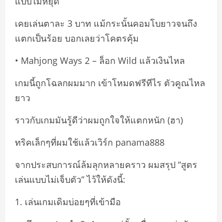
แบบไม่หยุด
เคยเล่นตาละ 3 บาท แม้กระนั้นคอมโบยาวจนถึง
แตกเป็นร้อย บอกเลยว่าโคตรคุ้ม
• Mahjong Ways 2 – ล็อก Wild แล้วเงินไหล
เกมนี้ถูกโฉลกผมมาก เข้าโหมดฟรีทีไร ตัวคูณไหล
ยาว
ราวกับเกมมันรู้ดีว่าผมถูกใจให้แตกหนัก (ฮา)
ทริคเล็กๆที่ผมใช้แล้วเวิร์ก panama888
จากประสบการณ์ล้มลุกหลายคราว ผมสรุป “สูตร
เล่นแบบไม่เจ็บตัว” ไว้ให้ดังนี้:
1. เล่นเกมเดิมบ่อยๆที่เข้ามือ