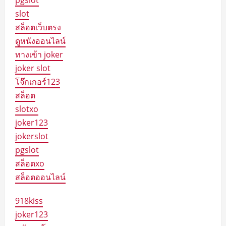
slot
สล็อตเว็บตรง
ดูหนังออนไลน์
ทางเข้า joker
joker slot
โจ๊กเกอร์123
สล็อต
slotxo
joker123
jokerslot
pgslot
สล็อตxo
สล็อตออนไลน์
918kiss
joker123