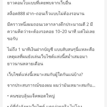
ยาวคอมโบแบบที่เคยพบจากเว็บอื่น
สล็อต888 ฝาก–ถอนเร็วแบบไม่ต้องรอนาน
มีคราวหนึ่งผมถอนเวลากลางดึกประมาณตี 2 มี
ความคิดว่าจะต้องรอคอย 10–20 นาที แต่ไม่เลย
ขอรับ
ไม่ถึง 1 นาทีเงินฝากบัญชี แบบสับสนๆนี่แหละคือ
เหตุผลที่ผมยังเล่นเว็บไซต์แห่งนี้สม่ำเสมอมา
ยาวนานหลายเดือน
เว็บไซต์แห่งนี้เหมาะสมกับผู้ใดกันแน่บ้าง?
จากประสบการณ์ของผม ผมว่ามันเหมาะสมกับ…
• คนชอบลุ้นแจ็คพอตใหญ่
• ผู้ที่กำลังหาเว็บไซต์ แตกง่ายจริง ไม่โกง