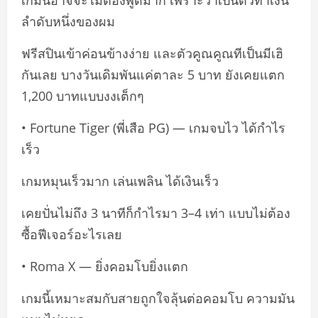
เกมนี้อาจจะไม่ต้องพูดมาก เพราะว่าเป็นตัวทำเงิน
ลำดับหนึ่งของผม
ฟรีสปินเข้าค่อนข้างง่าย และตัวคูณคูณทีเป็นมีเฮิ
กันเลย บางวันเดิมพันแค่ตาละ 5 บาท ยังเคยแตก
1,200 บาทแบบงงเต็กๆ
• Fortune Tiger (พี่เสือ PG) — เกมจบไว ได้กำไร
เร็ว
เกมหมุนเร็วมาก เล่นเพลิน ได้เงินเร็ว
เคยปั่นไม่ถึง 3 นาทีก็กำไรมา 3–4 เท่า แบบไม่ต้อง
ซื้อฟีเจอร์อะไรเลย
• Roma X — ยิ่งคอมโบยิ่งแตก
เกมนี้เหมาะสมกับสายถูกใจลุ้นต่อคอมโบ ความมัน