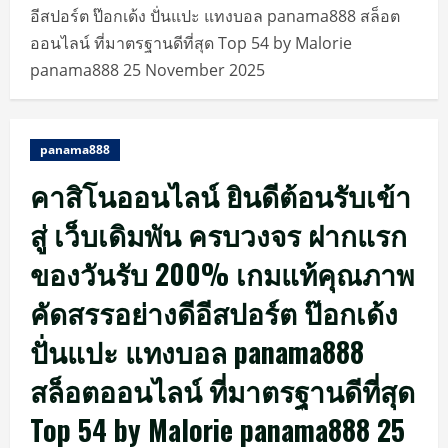
อีสปอร์ต ป๊อกเด้ง ปั่นแปะ แทงบอล panama888 สล็อต
ออนไลน์ ที่มาตรฐานดีที่สุด Top 54 by Malorie
panama888 25 November 2025
panama888
คาสิโนออนไลน์ ยินดีต้อนรับเข้า
สู่ เว็บเดิมพัน ครบวงจร ฝากแรก
ของวันรับ 200% เกมแท้คุณภาพ
คัดสรรอย่างดีอีสปอร์ต ป๊อกเด้ง
ปั่นแปะ แทงบอล panama888
สล็อตออนไลน์ ที่มาตรฐานดีที่สุด
Top 54 by Malorie panama888 25