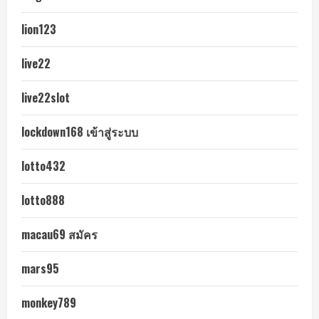
lion123
live22
live22slot
lockdown168 เข้าสู่ระบบ
lotto432
lotto888
macau69 สมัคร
mars95
monkey789