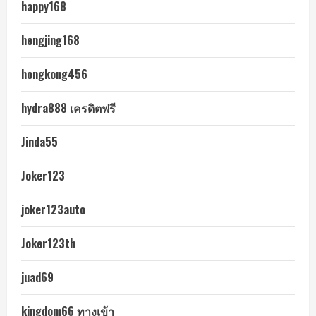
happy168
hengjing168
hongkong456
hydra888 เครดิตฟรี
Jinda55
Joker123
joker123auto
Joker123th
juad69
kingdom66 ทางเข้า