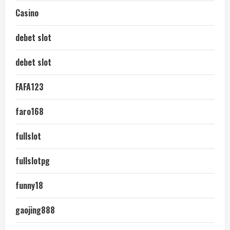
Casino
debet slot
debet slot
FAFA123
faro168
fullslot
fullslotpg
funny18
gaojing888