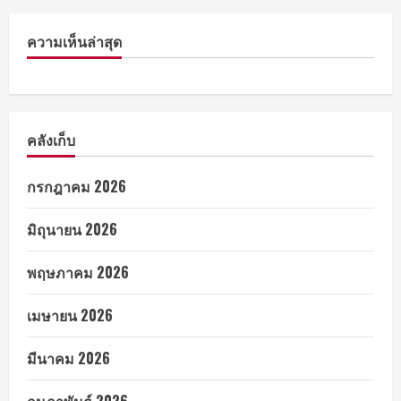
ความเห็นล่าสุด
คลังเก็บ
กรกฎาคม 2026
มิถุนายน 2026
พฤษภาคม 2026
เมษายน 2026
มีนาคม 2026
กุมภาพันธ์ 2026