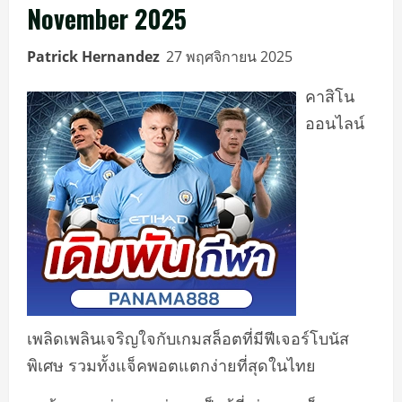
November 2025
Patrick Hernandez
27 พฤศจิกายน 2025
คาสิโน
ออนไลน์
เพลิดเพลินเจริญใจกับเกมสล็อตที่มีฟีเจอร์โบนัส
พิเศษ รวมทั้งแจ็คพอตแตกง่ายที่สุดในไทย