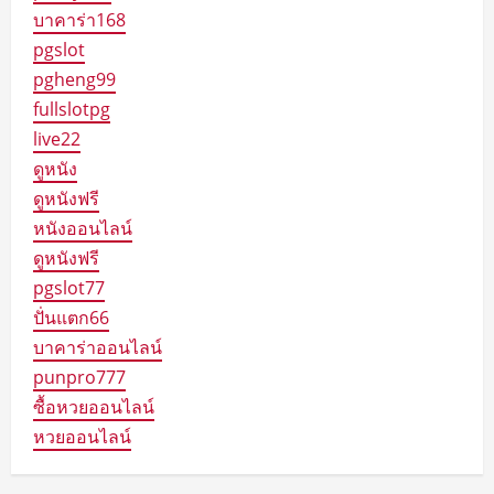
บาคาร่า168
pgslot
pgheng99
fullslotpg
live22
ดูหนัง
ดูหนังฟรี
หนังออนไลน์
ดูหนังฟรี
pgslot77
ปั่นแตก66
บาคาร่าออนไลน์
punpro777
ซื้อหวยออนไลน์
หวยออนไลน์