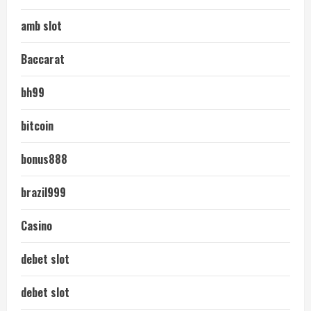
amb slot
Baccarat
bh99
bitcoin
bonus888
brazil999
Casino
debet slot
debet slot