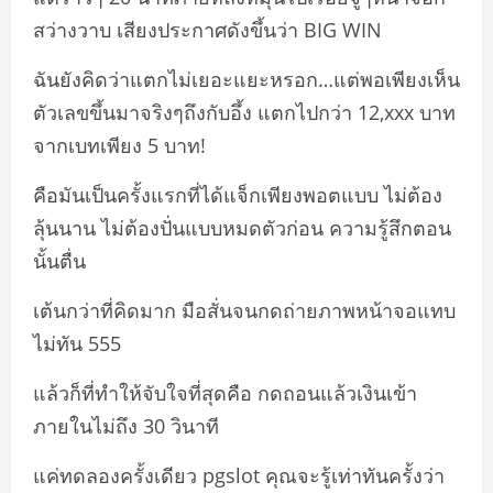
สว่างวาบ เสียงประกาศดังขึ้นว่า BIG WIN
ฉันยังคิดว่าแตกไม่เยอะแยะหรอก…แต่พอเพียงเห็น
ตัวเลขขึ้นมาจริงๆถึงกับอึ้ง แตกไปกว่า 12,xxx บาท
จากเบทเพียง 5 บาท!
คือมันเป็นครั้งแรกที่ได้แจ็กเพียงพอตแบบ ไม่ต้อง
ลุ้นนาน ไม่ต้องปั่นแบบหมดตัวก่อน ความรู้สึกตอน
นั้นตื่น
เต้นกว่าที่คิดมาก มือสั่นจนกดถ่ายภาพหน้าจอแทบ
ไม่ทัน 555
แล้วก็ที่ทำให้จับใจที่สุดคือ กดถอนแล้วเงินเข้า
ภายในไม่ถึง 30 วินาที
แค่ทดลองครั้งเดียว pgslot คุณจะรู้เท่าทันครั้งว่า