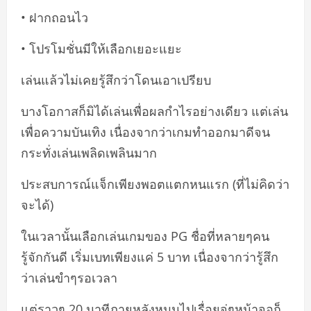
• ฝากถอนไว
• โปรโมชั่นมีให้เลือกเยอะแยะ
เล่นแล้วไม่เคยรู้สึกว่าโดนเอาเปรียบ
บางโอกาสก็มิได้เล่นเพื่อผลกำไรอย่างเดียว แต่เล่น
เพื่อความบันเทิง เนื่องจากว่าเกมทำออกมาดีจน
กระทั่งเล่นเพลิดเพลินมาก
ประสบการณ์แจ็กเพียงพอตแตกหนแรก (ที่ไม่คิดว่า
จะได้)
ในเวลานั้นเลือกเล่นเกมของ PG ชื่อที่หลายๆคน
รู้จักกันดี เริ่มเบทเพียงแค่ 5 บาท เนื่องจากว่ารู้สึก
ว่าเล่นขำๆรอเวลา
แต่ราวๆ 20 นาทีภายหลังหมุนไปเรื่อยจู่ๆหน้าจอก็