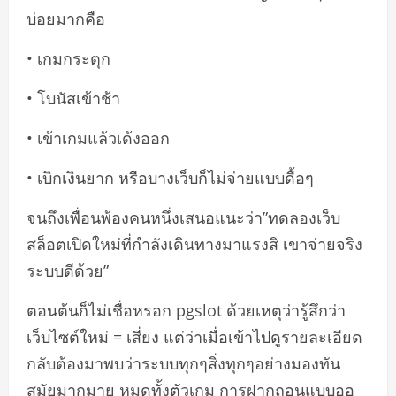
บ่อยมากคือ
• เกมกระตุก
• โบนัสเข้าช้า
• เข้าเกมแล้วเด้งออก
• เบิกเงินยาก หรือบางเว็บก็ไม่จ่ายแบบดื้อๆ
จนถึงเพื่อนพ้องคนหนึ่งเสนอแนะว่า”ทดลองเว็บ
สล็อตเปิดใหม่ที่กำลังเดินทางมาแรงสิ เขาจ่ายจริง
ระบบดีด้วย”
ตอนต้นก็ไม่เชื่อหรอก pgslot ด้วยเหตุว่ารู้สึกว่า
เว็บไซต์ใหม่ = เสี่ยง แต่ว่าเมื่อเข้าไปดูรายละเอียด
กลับต้องมาพบว่าระบบทุกๆสิ่งทุกๆอย่างมองทัน
สมัยมากมาย หมดทั้งตัวเกม การฝากถอนแบบออ