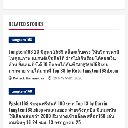
e
a
RELATED STORIES
d
i
tangtem168
Tangtem168 23 มิถุนา 2569 สล็อตเว็บตรง ให้บริการคาสิ
n
โนคุณภาพ แบรนด์เชื่อถือได้ ฝากไม่เกินร้อย ได้สอยเงิน
g
ล้าน ยิ่งเล่น ยิ่งได้ 10 ก็ถอนได้ทันที tangtem168 เกม
มากมาย รายได้มากมี Top 38 by Reta tangtem168d.com
Patrick Hernandez
29 พฤษภาคม 2026
tangtem168
Pgslot168 รับทุนฟรีทันที 100 บาท Top 13 by Darrin
tangtem168.shop คนเล่นเยอะ จ่ายจริงทุกบิล มีเกมพนัน
ให้เลือกเล่นกว่า 2000 ธีม ทางเข้าสล็อต สล็อต168 เล่น
เกมฟินๆ ได้ 24 ช.ม. 13 กรกฎาคม 25