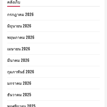
คลังเก็บ
กรกฎาคม 2026
มิถุนายน 2026
พฤษภาคม 2026
เมษายน 2026
มีนาคม 2026
กุมภาพันธ์ 2026
มกราคม 2026
ธันวาคม 2025
พฤศจิกายน 2025