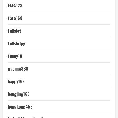
FAFA123
faro168
fullslot
fullslotpg
funny18
gaojing888
happy168
hengjing168
hongkong456