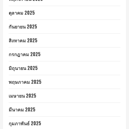
ตุลาคม 2025
กันยายน 2025
สิงหาคม 2025
กรกฎาคม 2025
มิถุนายน 2025
พฤษภาคม 2025
เมษายน 2025
มีนาคม 2025
กุมภาพันธ์ 2025