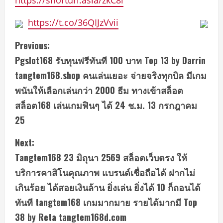
https://t.co/36QIJzVvii
C
Previous:
Pgslot168 รับทุนฟรีทันที 100 บาท Top 13 by Darrin
o
tangtem168.shop คนเล่นเยอะ จ่ายจริงทุกบิล มีเกม
n
พนันให้เลือกเล่นกว่า 2000 ธีม ทางเข้าสล็อต
สล็อต168 เล่นเกมฟินๆ ได้ 24 ช.ม. 13 กรกฎาคม
t
25
i
Next:
n
Tangtem168 23 มิถุนา 2569 สล็อตเว็บตรง ให้
u
บริการคาสิโนคุณภาพ แบรนด์เชื่อถือได้ ฝากไม่
เกินร้อย ได้สอยเงินล้าน ยิ่งเล่น ยิ่งได้ 10 ก็ถอนได้
e
ทันที tangtem168 เกมมากมาย รายได้มากมี Top
R
38 by Reta tangtem168d.com