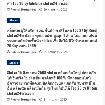
ค่า Top 96 by Adelaide slotxo24hre.com
Patrick Hernandez
29 พฤษภาคม 2026
Slotxo
สล็อตxo ผู้ให้บริการเกมชั้นนำ คาสิโนสด Top 27 by Reed
slotxo24hrd.com ทุกยอดฝากสูงสุด 1 ล้าน ไม่ผ่านเอเย่นต์
รวมเกมดังค่ายชั้นนำ slotxo เชื่อถือได้ มีใบรับรองเกมแท้
20 มิถุนายน 2569
Patrick Hernandez
21 พฤษภาคม 2026
Slotxo
Slotxo 15 สิงหาคม 2568 slotxo สล็อตเว็บใหญ่ ปลอดภัย
ได้เงินจริง โปรโมชั่นเครดิตฟรี 100% มีหวยออนไลน์
อัตราจ่ายมากที่สุดเกมฮิตติดกระแส แตกสับ รับทรัพย์ไม่
อั้น สล็อตxo สล็อตมือถือ รุ่นไหนก็ปั่นได้ Top 26 by Wilton
slotxo24hra.com
Patrick Hernandez
31 กรกฎาคม 2025