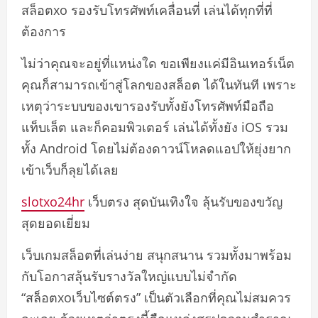
สล็อตxo รองรับโทรศัพท์เคลื่อนที่ เล่นได้ทุกที่ที่
ต้องการ
ไม่ว่าคุณจะอยู่ที่แหน่งใด ขอเพียงแค่มีอินเทอร์เน็ต
คุณก็สามารถเข้าสู่โลกของสล็อต ได้ในทันที เพราะ
เหตุว่าระบบของเขารองรับทั้งยังโทรศัพท์มือถือ
แท็บเล็ต และก็คอมพิวเตอร์ เล่นได้ทั้งยัง iOS รวม
ทั้ง Android โดยไม่ต้องดาวน์โหลดแอปให้ยุ่งยาก
เข้าเว็บก็ลุยได้เลย
slotxo24hr
เว็บตรง สุดบันเทิงใจ ลุ้นรับของขวัญ
สุดยอดเยี่ยม
เว็บเกมสล็อตที่เล่นง่าย สนุกสนาน รวมทั้งมาพร้อม
กับโอกาสลุ้นรับรางวัลใหญ่แบบไม่จำกัด
“สล็อตxoเว็บไซต์ตรง” เป็นตัวเลือกที่คุณไม่สมควร