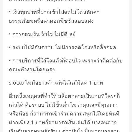
• เงินทุกบาทที่ฝากเข้าไปจะไม่โดนหักค่า
ธรรมเนียมหรือค่าคอมมิชชั่นแอบแฝง
• การถอนเงินเร็วไว ไม่มีดีเลย์
• ระบบไม่มีอันตราย ไม่มีการคดโกงหรือล็อกผล
• การบริการที่ใส่ใจแล้วก็ตอบไว เพราะว่าติดต่อกับ
คณะทำงานโดยตรง
slotxo ไม่มีอย่างต่ำ เล่นได้แม้มีแค่ 1 บาท
อีกหนึ่งเหตุผลที่ทำให้ สล็อตกลายเป็นเกมที่ใครๆก็
เล่นได้ คือระบบ ไม่มีขั้นต่ำ ไม่ว่าคุณจะมีทุนมาก
หรือน้อย ก็สามารถเข้าร่วมความสนุกได้โดยทันที
ฝากเพียง 1 บาทก็สามารถเริ่มเล่นได้ บางคนอาจ
เริ่มต้นจากทุนหลักสิบ แต่ว่าปั่นไปปั่นมากมายลาย