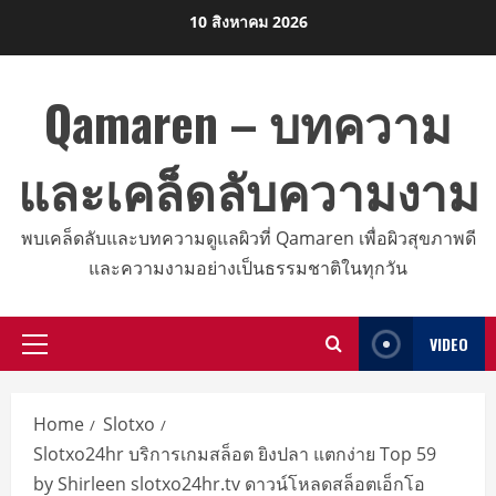
Skip
10 สิงหาคม 2026
to
content
Qamaren – บทความ
และเคล็ดลับความงาม
พบเคล็ดลับและบทความดูแลผิวที่ Qamaren เพื่อผิวสุขภาพดี
และความงามอย่างเป็นธรรมชาติในทุกวัน
VIDEO
Primary
Menu
Home
Slotxo
Slotxo24hr บริการเกมสล็อต ยิงปลา แตกง่าย Top 59
by Shirleen slotxo24hr.tv ดาวน์โหลดสล็อตเอ็กโอ