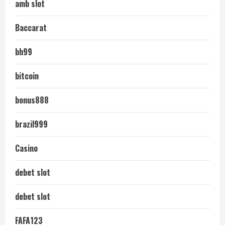
amb slot
Baccarat
bh99
bitcoin
bonus888
brazil999
Casino
debet slot
debet slot
FAFA123