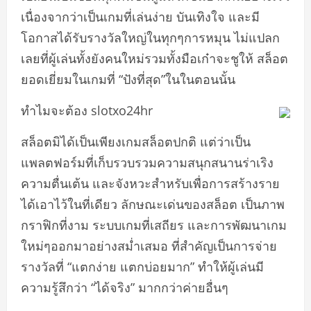
เนื่องจากว่าเป็นเกมที่เล่นง่าย บันเทิงใจ และมี
โอกาสได้รับรางวัลใหญ่ในทุกๆการหมุน ไม่แปลก
เลยที่ผู้เล่นทั้งยังคนใหม่รวมทั้งมือเก๋าจะชูให้ สล็อต
ยอดเยี่ยมในเกมที่ “ปังที่สุด”ในในตอนนั้น
ทำไมจะต้อง slotxo24hr
สล็อตมิได้เป็นเพียงเกมสล็อตปกติ แต่ว่าเป็น
แพลตฟอร์มที่เก็บรวบรวมความสนุกสนานร่าเริง
ความตื่นเต้น และจังหวะสำหรับเพื่อการสร้างราย
ได้เอาไว้ในที่เดียว ลักษณะเด่นของสล็อต เป็นภาพ
กราฟิกที่งาม ระบบเกมที่เสถียร และการพัฒนาเกม
ใหม่ๆออกมาอย่างสม่ำเสมอ ที่สำคัญเป็นการจ่าย
รางวัลที่ “แตกง่าย แตกบ่อยมาก” ทำให้ผู้เล่นมี
ความรู้สึกว่า “ได้จริง” มากกว่าค่ายอื่นๆ