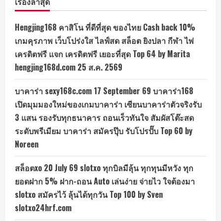
เรื่องล่าสุด
Hengjing168 คาสิโน ที่ดีที่สุด ของไทย Cash back 10%
เกมคุรภาพ เว็บโปร่งใส ไลฟ์สด สล็อต ยิงปลา กีฬา ไพ่
เครดิตฟรี แจก เครดิตฟรี เยอะที่สุด Top 64 by Marita
hengjing168d.com 25 ส.ค. 2569
บาคาร่า sexy168c.com 17 September 69 บาคาร่า168
เปิดมุมมองใหม่ของเกมบาคาร่า เซียนบาคาร่าตัวจริงรับ
3 แสน รองรับทุกธนาคาร ถอนเร็วทันใจ สัมผัสโต๊ะสด
ระดับพรีเมียม บาคาร่า สมัครปุ๊บ รับโปรปั๊บ Top 60 by
Noreen
สล็อตxo 20 July 69 slotxo ทุกบิลมีลุ้น ทุกทุนมีหวัง ทุก
ยอดฝาก 5% ฝาก-ถอน Auto เล่นง่าย จ่ายไว ใจต้องมา
slotxo สมัครไว้ ลุ้นได้ทุกวัน Top 100 by Sven
slotxo24hrf.com