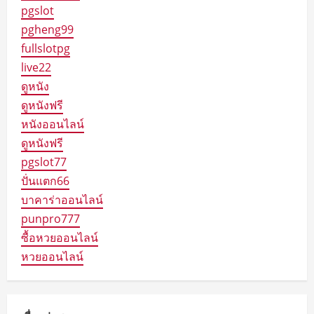
pgslot
pgheng99
fullslotpg
live22
ดูหนัง
ดูหนังฟรี
หนังออนไลน์
ดูหนังฟรี
pgslot77
ปั่นแตก66
บาคาร่าออนไลน์
punpro777
ซื้อหวยออนไลน์
หวยออนไลน์