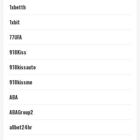
1xbetth
1xbit
77UFA
918Kiss
918kissauto
918kissme
ABA
ABAGroup2
allbet24hr