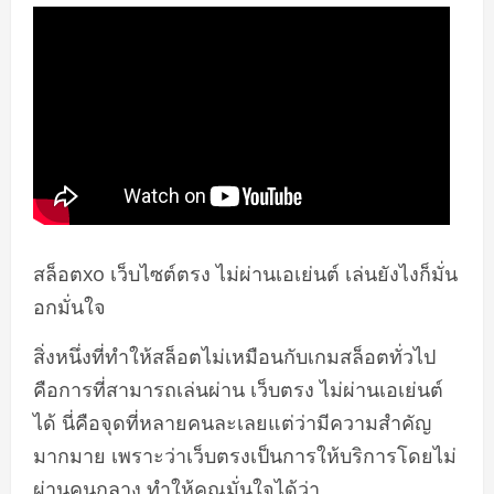
สล็อตxo เว็บไซต์ตรง ไม่ผ่านเอเย่นต์ เล่นยังไงก็มั่น
อกมั่นใจ
สิ่งหนึ่งที่ทำให้สล็อตไม่เหมือนกับเกมสล็อตทั่วไป
คือการที่สามารถเล่นผ่าน เว็บตรง ไม่ผ่านเอเย่นต์
ได้ นี่คือจุดที่หลายคนละเลยแต่ว่ามีความสำคัญ
มากมาย เพราะว่าเว็บตรงเป็นการให้บริการโดยไม่
ผ่านคนกลาง ทำให้คุณมั่นใจได้ว่า