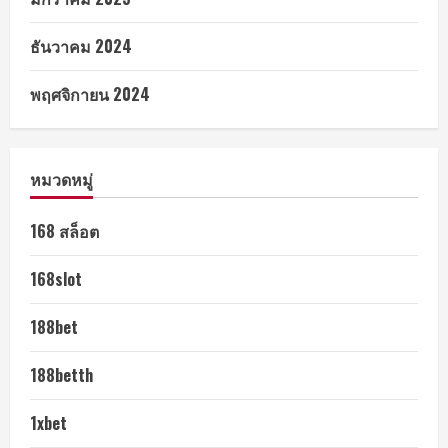
ธันวาคม 2024
พฤศจิกายน 2024
หมวดหมู่
168 สล็อต
168slot
188bet
188betth
1xbet