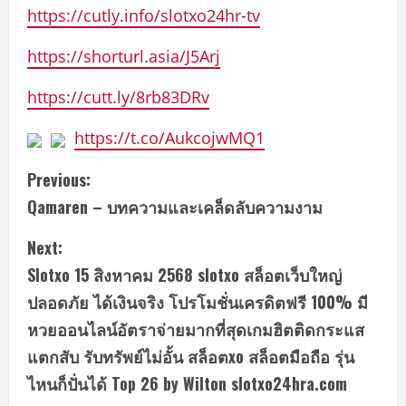
https://cutly.info/slotxo24hr-tv
https://shorturl.asia/J5Arj
https://cutt.ly/8rb83DRv
https://t.co/AukcojwMQ1
C
Previous:
Qamaren – บทความและเคล็ดลับความงาม
o
Next:
n
Slotxo 15 สิงหาคม 2568 slotxo สล็อตเว็บใหญ่
t
ปลอดภัย ได้เงินจริง โปรโมชั่นเครดิตฟรี 100% มี
i
หวยออนไลน์อัตราจ่ายมากที่สุดเกมฮิตติดกระแส
แตกสับ รับทรัพย์ไม่อั้น สล็อตxo สล็อตมือถือ รุ่น
n
ไหนก็ปั่นได้ Top 26 by Wilton slotxo24hra.com