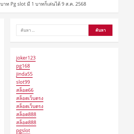
าท Pg slot มี 1 บาทก็เล่นได้ 9 ส.ค. 2568
ค้นหา
สำหรับ:
joker123
pg168
jinda55
slot99
สล็อต66
สล็อตเว็บตรง
สล็อตเว็บตรง
สล็อต888
สล็อต888
pgslot