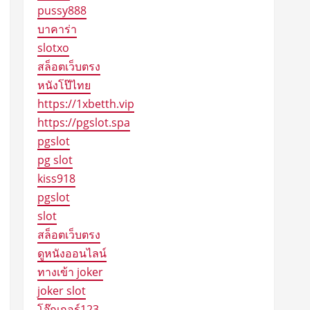
pussy888
บาคาร่า
slotxo
สล็อตเว็บตรง
หนังโป๊ไทย
https://1xbetth.vip
https://pgslot.spa
pgslot
pg slot
kiss918
pgslot
slot
สล็อตเว็บตรง
ดูหนังออนไลน์
ทางเข้า joker
joker slot
โจ๊กเกอร์123