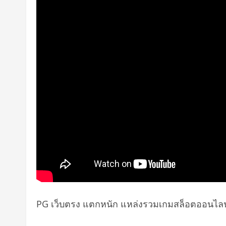
PG เว็บตรง แตกหนัก แหล่งรวมเกมสล็อตออนไลน์