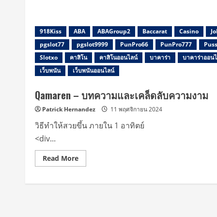
คา
เว็บ
สิโน
เปิด
เว็บ
ใหม่
เปิด
สล็อต
ใหม่
918Kiss
ABA
ABAGroup2
Baccarat
Casino
Jo
ใหม่
เครดิต
ล่าสุด
ฟรี
pgslot77
pgslot9999
PunPro66
PunPro777
Pus
Top
Top
79
86
Slotxo
คาสิโน
คาสิโนออนไลน์
บาคาร่า
บาคาร่าออนไ
by
by
Carmelo
Cathleen
เว็บพนัน
เว็บพนันออนไลน์
สล็อต
Rayzubiri.com
สล็อต
Qamaren – บทความและเคล็ดลับความงาม
เว็บ
ตรง
สล็อต
Patrick Hernandez
11 พฤศจิกายน 2024
มือ
ถือ
วิธีทําให้สวยขึ้น ภายใน 1 อาทิตย์
เล่น
ง่าย
<div...
ได้
เงิน
จริง
Read
Read More
รองรับ
more
ทุก
about
ระบบ
Qamaren
5
–
OCT
บทความ
2568
และ
พนัน
เคล็ด
ลับ