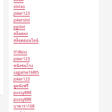
slotxo
joker123
jokerslot
pgslot
สล็อตxo
สล็อตออนไลน์
918kiss
joker123
หนังชนโรง
sagame168th
joker123
ดูหนังฟรี
pussy888
pussy888
บาคาร่า168