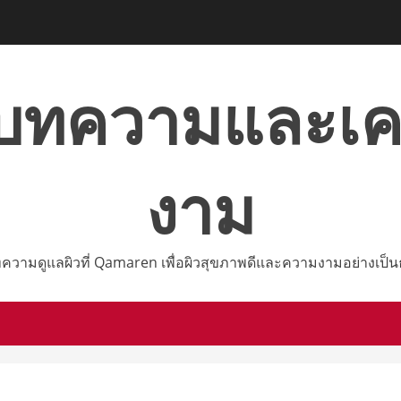
 บทความและเค
งาม
ความดูแลผิวที่ Qamaren เพื่อผิวสุขภาพดีและความงามอย่างเป็น