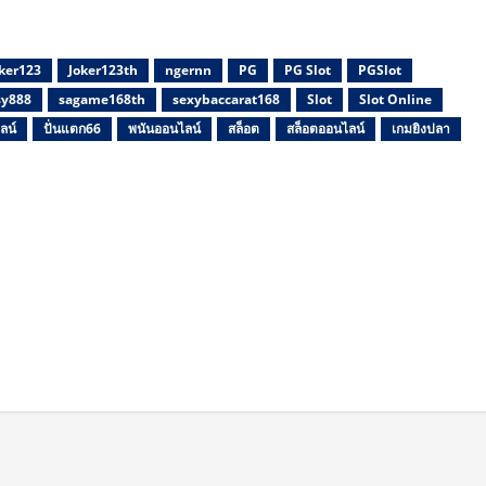
ker123
Joker123th
ngernn
PG
PG Slot
PGSlot
sy888
sagame168th
sexybaccarat168
Slot
Slot Online
ลน์
ปั่นแตก66
พนันออนไลน์
สล็อต
สล็อตออนไลน์
เกมยิงปลา