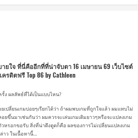
ใจ ที่นี่คืออีกที่ที่น่าจับตา 16 เมษายน 69 เว็บไซต์
เครดิตฟรี Top 86 by Cathleen
้ง ผลลัพธ์ที่ได้เป็นแบบไหน?
อยเปลี่ยนเกมบ่อยๆเรียกได้ว่า ถ้าผมพบเกมที่ถูกใจแล้ว ผมแทบไม่
วลอยขึ้นมาเช่นกันว่า ผมควรจะเล่นเกมเดิมยาวๆหรือจะแปลงเกม
หรอกขอรับ สิ่งที่น่าดึงดูดก็คือ ผลของการไม่เปลี่ยนแปลงเกม
าว ในเนื้อหานี้...