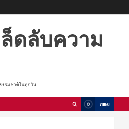
ล็ดลับความ
ธรรมชาติในทุกวัน
VIDEO