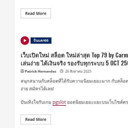
Read
Read More
more
about
ปั่น
แตก66
ใคร
กำลัง
ปั่นแตก66
หา
เว็บ
สล็อต
ที่
เว็บเปิดใหม่ สล็อต ใหม่ล่าสุด Top 79 by Car
เล่น
แล้ว
เล่นง่าย ได้เงินจริง รองรับทุกระบบ 5 OCT 2
สบายใจ
ที่
Patrick Hernandez
26 สิงหาคม 2025
นี่
คือ
สนุกสนานกับสล็อตที่ได้รับความนิยมเยอะมาก กับสล็อตเว็บ
อีก
ที่
ง่าย สมัครได้เลย!
ที่
น่า
จับตา
16
บันเทิงใจกับเกม
pgslot
ยอดนิยมเยอะแยะบนเว็บไซต์ตรงไม่ผ
เมษายน
69
เว็บไซต์
แตก
Read
Read More
ง่าย
more
puntaek66.bar
about