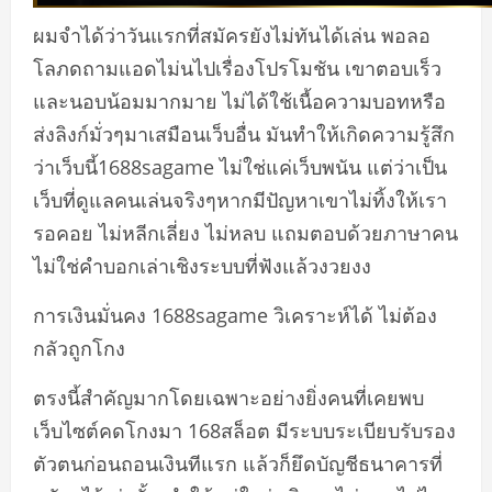
ผมจำได้ว่าวันแรกที่สมัครยังไม่ทันได้เล่น พอลอ
โลภดถามแอดไม่นไปเรื่องโปรโมชัน เขาตอบเร็ว
และนอบน้อมมากมาย ไม่ได้ใช้เนื้อความบอทหรือ
ส่งลิงก์มั่วๆมาเสมือนเว็บอื่น มันทำให้เกิดความรู้สึก
ว่าเว็บนี้1688sagame ไม่ใช่แค่เว็บพนัน แต่ว่าเป็น
เว็บที่ดูแลคนเล่นจริงๆหากมีปัญหาเขาไม่ทิ้งให้เรา
รอคอย ไม่หลีกเลี่ยง ไม่หลบ แถมตอบด้วยภาษาคน
ไม่ใช่คำบอกเล่าเชิงระบบที่ฟังแล้วงวยงง
การเงินมั่นคง 1688sagame วิเคราะห์ได้ ไม่ต้อง
กลัวถูกโกง
ตรงนี้สำคัญมากโดยเฉพาะอย่างยิ่งคนที่เคยพบ
เว็บไซต์คดโกงมา 168สล็อต มีระบบระเบียบรับรอง
ตัวตนก่อนถอนเงินทีแรก แล้วก็ยึดบัญชีธนาคารที่