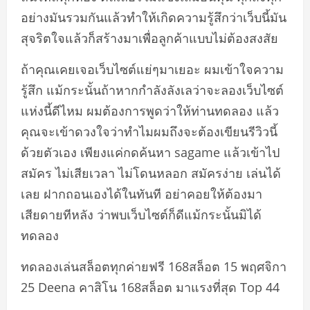
อย่างมันรวมกันแล้วทำให้เกิดความรู้สึกว่าเว็บนี้มัน
สุจริตใจแล้วก็สร้างมาเพื่อลูกค้าแบบไม่ต้องสงสัย
ถ้าคุณเคยเจอเว็บไซต์แย่ๆมาเยอะ ผมเข้าใจความ
รู้สึก แม้กระนั้นถ้าหากกำลังลังเลว่าจะลองเว็บไซต์
แห่งนี้ดีไหม ผมต้องการพูดว่าให้ท่านทดลอง แล้ว
คุณจะเข้าดวงใจว่าทำไมผมถึงจะต้องเขียนรีวิวนี้
ด้วยตัวเอง เพียงแค่กดค้นหา sagame แล้วเข้าไป
สมัคร ไม่เสียเวลา ไม่โดนหลอก สมัครง่าย เล่นได้
เลย ฝากถอนเองได้ในทันที อย่าคอยให้ต้องมา
เสียดายทีหลัง ว่าพบเว็บไซต์ก็ดีแม้กระนั้นมิได้
ทดลอง
ทดลองเล่นสล็อตทุกค่ายฟรี 168สล็อต 15 พฤศจิกา
25 Deena คาสิโน 168สล็อต มาแรงที่สุด Top 44