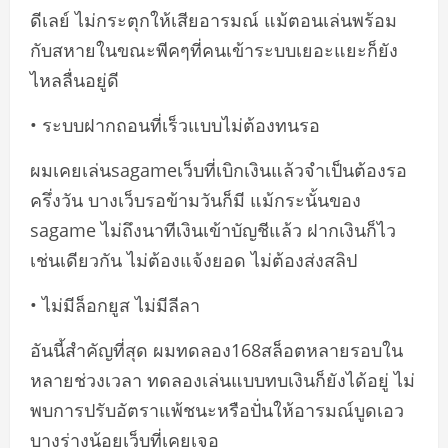
ดีเลย์ ไม่กระตุกให้เสียอารมณ์ แม้ตอนเล่นพร้อม
กับสหายในขณะพีคๆที่คนเข้าระบบเยอะแยะก็ยัง
ไหลลื่นอยู่ดี
• ระบบฝากถอนที่เร็วแบบไม่ต้องทนรอ
ผมเคยเล่นsagameเว็บที่เบิกเงินแล้วจำเป็นต้องรอ
ครึ่งวัน บางเว็บรอข้ามวันก็มี แม้กระนั้นของ
sagame ไม่ถึงนาทีเงินเข้าบัญชีแล้ว ฝากเงินก็ไว
เช่นเดียวกัน ไม่ต้องแจ้งยอด ไม่ต้องส่งสลิป
• ไม่มีล็อกยูส ไม่มีลีลา
อันนี้สำคัญที่สุด ผมทดลอง168สล็อตหลายรอบใน
หลายช่วงเวลา ทดลองเล่นแบบทบเงินก็ยังได้อยู่ ไม่
พบการปรับอัตราแพ้ชนะหรือปั่นให้อารมณ์บูดเอว
บางร่างน้อยเว็บที่เคยเจอ