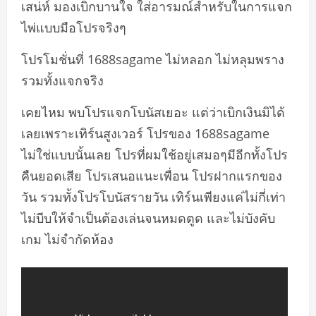
เสน่ห์ มองเบิกบานใจ ใส่อารมณ์สำหรับในการแจก
ไพ่แบบมือโปรจริงๆ
โปรโมชั่นที่ 1688sagame ไม่หลอก ไม่หลุมพราง
รวมทั้งแจกจริง
เคยไหม พบโปรแจกโบนัสเยอะ แต่ว่าเบิกเงินมิได้
เลยเพราะเทิร์นสูงเวอร์ โปรของ 1688sagame
ไม่ใช่แบบนั้นเลย โปรที่ผมใช้อยู่เสมอๆมีอีกทั้งโปร
คืนยอดเสีย โปรเสนอแนะเพื่อน โปรฝากแรกของ
วัน รวมทั้งโปรโบนัสรายวัน เทิร์นเพียงแค่ไม่กี่เท่า
ไม่บีบให้จำเป็นต้องเล่นจนหมดตูด และไม่บังคับ
เกม ไม่จำกัดห้อง