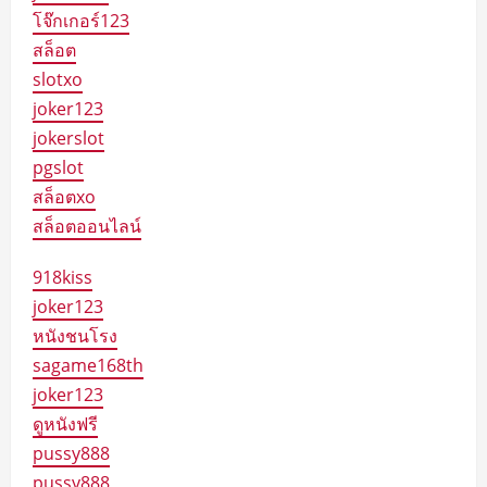
โจ๊กเกอร์123
สล็อต
slotxo
joker123
jokerslot
pgslot
สล็อตxo
สล็อตออนไลน์
918kiss
joker123
หนังชนโรง
sagame168th
joker123
ดูหนังฟรี
pussy888
pussy888