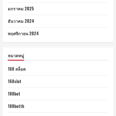
มกราคม 2025
ธันวาคม 2024
พฤศจิกายน 2024
หมวดหมู่
168 สล็อต
168slot
188bet
188betth