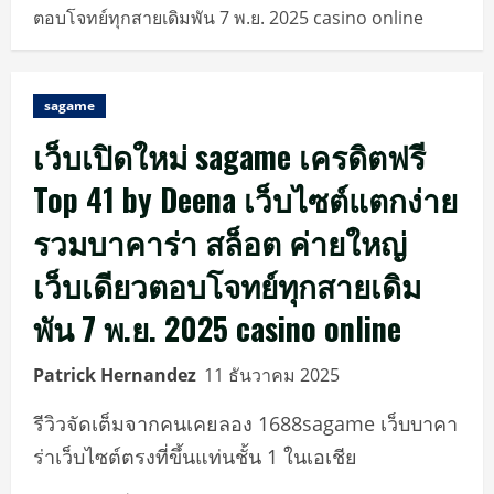
ตอบโจทย์ทุกสายเดิมพัน 7 พ.ย. 2025 casino online
sagame
เว็บเปิดใหม่ sagame เครดิตฟรี
Top 41 by Deena เว็บไซต์แตกง่าย
รวมบาคาร่า สล็อต ค่ายใหญ่
เว็บเดียวตอบโจทย์ทุกสายเดิม
พัน 7 พ.ย. 2025 casino online
Patrick Hernandez
11 ธันวาคม 2025
รีวิวจัดเต็มจากคนเคยลอง 1688sagame เว็บบาคา
ร่าเว็บไซต์ตรงที่ขึ้นแท่นชั้น 1 ในเอเชีย