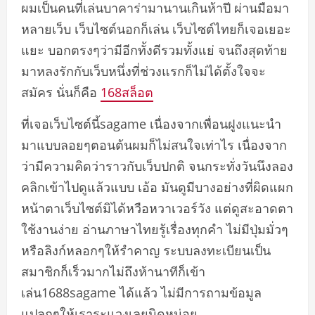
ผมเป็นคนที่เล่นบาคาร่ามานานเกินห้าปี ผ่านมือมา
หลายเว็บ เว็บไซต์นอกก็เล่น เว็บไซต์ไทยก็เจอเยอะ
แยะ บอกตรงๆว่ามีอีกทั้งดีรวมทั้งแย่ จนถึงสุดท้าย
มาหลงรักกับเว็บหนึ่งที่ช่วงแรกก็ไม่ได้ตั้งใจจะ
สมัคร นั่นก็คือ
168สล็อต
ที่เจอเว็บไซต์นี้sagame เนื่องจากเพื่อนฝูงแนะนำ
มาแบบลอยๆตอนต้นผมก็ไม่สนใจเท่าไร เนื่องจาก
ว่ามีความคิดว่าราวกับเว็บปกติ จนกระทั่งวันนึงลอง
คลิกเข้าไปดูแล้วแบบ เอ้อ มันดูมีบางอย่างที่ผิดแผก
หน้าตาเว็บไซต์มิได้หวือหวาเวอร์วัง แต่ดูสะอาดตา
ใช้งานง่าย อ่านภาษาไทยรู้เรื่องทุกคำ ไม่มีปุ่มมั่วๆ
หรือลิงก์หลอกๆให้รำคาญ ระบบลงทะเบียนเป็น
สมาชิกก็เร็วมากไม่ถึงห้านาทีก็เข้า
เล่น1688sagame ได้แล้ว ไม่มีการถามข้อมูล
แปลกๆให้เราระแวงเลยนิดหน่อย