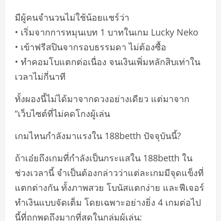
มีผู้คนจำนวนไม่ใช้น้อยแชร์ว่า
• เริ่มจากการหมุนเบท 1 บาทในเกม Lucky Neko
• เข้าฟรีสปินจากรอบธรรมดา ไม่ต้องซื้อ
• ทำคอมโบแตกต่อเนื่อง จนเงินเพิ่มหลักสิบเท่าใน
เวลาไม่กี่นาที
ทั้งผองนี้ไม่ได้มาจากดวงอย่างเดียว แต่มาจาก
“เว็บไซต์ที่ไม่คดโกงผู้เล่น
เกมไหนกำลังมาแรงใน 188betth ปัจจุบันนี้?
ถ้าเอ๋ยถึงเกมที่กำลังเป็นกระแสใน 188betth ใน
ช่วงเวลานี้ จำเป็นต้องกล่าวว่าแต่ละเกมมีจุดแข็งที่
แตกต่างกัน ทั้งภาพสวย โบนัสแตกง่าย และฟีเจอร์
ทำเงินแบบจัดเต็ม โดยเฉพาะอย่างยิ่ง 4 เกมต่อไป
นี้ที่ถูกพูดถึงมากที่สุดในกลุ่มผู้เล่น: