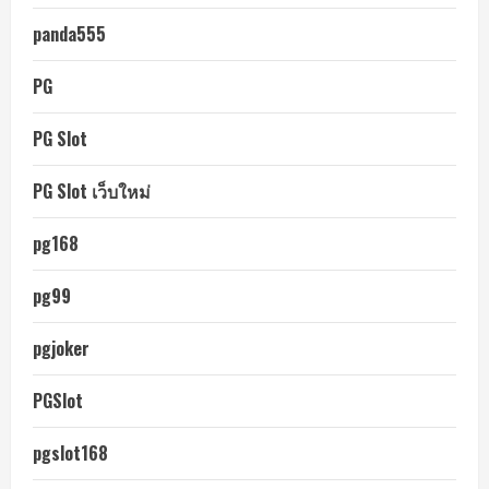
panda555
PG
PG Slot
PG Slot เว็บใหม่
pg168
pg99
pgjoker
PGSlot
pgslot168