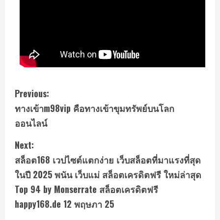
C
Previous:
ทางเข้าm98vip คือทางเข้าขุมทรัพย์บนโลก
o
ออนไลน์
n
Next:
t
สล็อต168 เวปไซต์แตกง่าย เว็บสล็อตที่มาแรงที่สุด
i
ในปี 2025 พนัน เว็บแม่ สล็อตเครดิตฟรี ใหม่ล่าสุด
Top 94 by Monserrate สล็อตเครดิตฟรี
n
happy168.de 12 พฤษภา 25
u