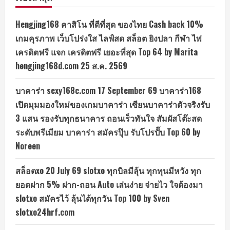
Hengjing168 คาสิโน ที่ดีที่สุด ของไทย Cash back 10%
เกมคุรภาพ เว็บโปร่งใส ไลฟ์สด สล็อต ยิงปลา กีฬา ไพ่
เครดิตฟรี แจก เครดิตฟรี เยอะที่สุด Top 64 by Marita
hengjing168d.com 25 ส.ค. 2569
บาคาร่า sexy168c.com 17 September 69 บาคาร่า168
เปิดมุมมองใหม่ของเกมบาคาร่า เซียนบาคาร่าตัวจริงรับ
3 แสน รองรับทุกธนาคาร ถอนเร็วทันใจ สัมผัสโต๊ะสด
ระดับพรีเมียม บาคาร่า สมัครปุ๊บ รับโปรปั๊บ Top 60 by
Noreen
สล็อตxo 20 July 69 slotxo ทุกบิลมีลุ้น ทุกทุนมีหวัง ทุก
ยอดฝาก 5% ฝาก-ถอน Auto เล่นง่าย จ่ายไว ใจต้องมา
slotxo สมัครไว้ ลุ้นได้ทุกวัน Top 100 by Sven
slotxo24hrf.com