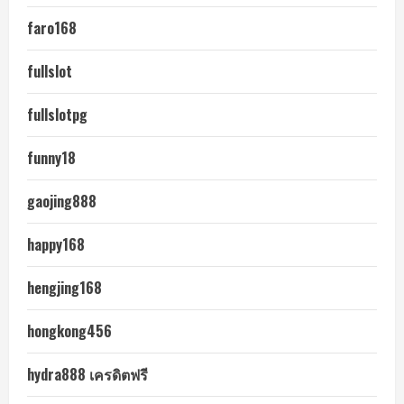
faro168
fullslot
fullslotpg
funny18
gaojing888
happy168
hengjing168
hongkong456
hydra888 เครดิตฟรี