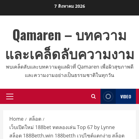
Skip
7 สิงหาคม 2026
to
content
Qamaren – บทความ
และเคล็ดลับความงาม
พบเคล็ดลับและบทความดูแลผิวที่ Qamaren เพื่อผิวสุขภาพดี
และความงามอย่างเป็นธรรมชาติในทุกวัน
VIDEO
Primary
Menu
Home
สล็อต
เว็บเปิดใหม่ 188bet ทดลองเล่น Top 67 by Lynne
สล็อต 188Betth.win 188betth เวปไซต์แตกง่าย สล็อต