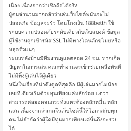
เนื่อง เนื่องจากว่าเชื่อถือได้จริง
ผู้คนจำนวนมากกลัวว่าเล่นเว็บไซต์พนันจะไม่
ปลอดภัย ข้อมูลจะรั่ว โดนโกงเงิน 188betth ใช้
ระบบความปลอดภัยระดับเดียวกับเว็บแบงค์ ข้อมูล
ผู้ใช้งานถูกเข้ารหัส SSL ไม่มีทางโดนลักขโมยหรือ
หลุดรั่วแน่ๆ
ระบบหลังบ้านมีทีมงานดูแลตลอด 24 ชม. หากเกิด
ปัญหาในการเล่น คณะทำงานจะเข้าช่วยเหลือทันที
ไม่มีทิ้งผู้เล่นไว้ผู้เดียว
หนึ่งในเรื่องที่น่าดึงดูดที่สุดคือ มีผู้เล่นมากไม่น้อย
เลยทีเดียวเริ่มด้วยทุนเพียงแค่หลักร้อย แต่ว่า
สามารถต่อยอดจนกระทั่งแตะต้องหลักหมื่น หลัก
แสน เนื่องจากว่าเกมในเว็บไซต์นี้ให้โอกาสกับทุก
คน ไม่จำกัดว่าผู้ใดมีทุนมากเพียงแค่นั้นถึงจะรวย
ได้