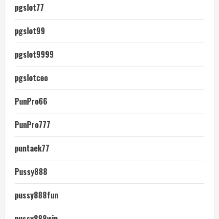
pgslot77
pgslot99
pgslot9999
pgslotceo
PunPro66
PunPro777
puntaek77
Pussy888
pussy888fun
pussy888win