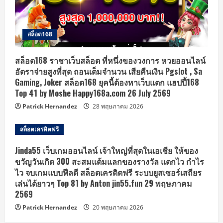
สล็อต168
สล็อต168 ราชาเว็บสล็อต ที่หนึ่งของวงการ หวยออนไลน์
อัตราจ่ายสูงที่สุด ถอนเต็มจำนวน เสียคืนเงิน Pgslot , Sa
Gaming, Joker สล็อต168 ยุคนี้ต้องหาเว็บแตก แฮปปี้168
Top 41 by Moshe Happy168a.com 26 July 2569
Patrick Hernandez
28 พฤษภาคม 2026
สล็อตเครดิตฟรี
Jinda55 เว็บเกมออนไลน์ เจ้าใหญ่ที่สุดในเอเชีย ให้ของ
ขวัญวันเกิด 300 สะสมแต้มแลกของรางวัล แตกไว กำไร
ไว จบเกมแบบฟีลดี สล็อตเครดิตฟรี ระบบยูสเซอร์เสถียร
เล่นได้ยาวๆ Top 81 by Anton jin55.fun 29 พฤษภาคม
2569
Patrick Hernandez
20 พฤษภาคม 2026