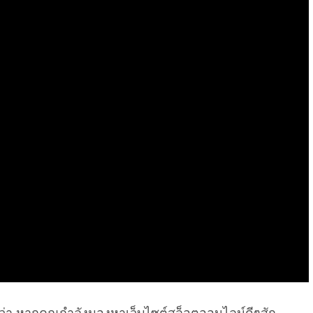
ยว่า หากคุณกำลังมองหาเว็บไซต์สล็อตออนไลน์ดีๆสัก