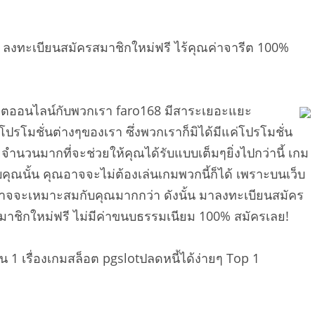
 ลงทะเบียนสมัครสมาชิกใหม่ฟรี ไร้คุณค่าจารีต 100%
ล็อตออนไลน์กับพวกเรา faro168 มีสาระเยอะแยะ
รโมชั่นต่างๆของเรา ซึ่งพวกเราก็มิได้มีแค่โปรโมชั่น
ลยจำนวนมากที่จะช่วยให้คุณได้รับแบบเต็มๆยิ่งไปกว่านี้ เกม
บคุณนั้น คุณอาจจะไม่ต้องเล่นเกมพวกนี้ก็ได้ เพราะบนเว็บ
็อาจจะเหมาะสมกับคุณมากกว่า ดังนั้น มาลงทะเบียนสมัคร
สมาชิกใหม่ฟรี ไม่มีค่าขนบธรรมเนียม 100% สมัครเลย!
น 1 เรื่องเกมสล็อต pgslotปลดหนี้ได้ง่ายๆ Top 1