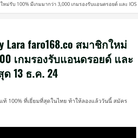
ใหม่รับ 100% มีเกมมากว่า 3,000 เกมรองรับแอนดรอยด์ และ IOS f
y Lara faro168.co สมาชิกใหม่
,000 เกมรองรับแอนดรอยด์ และ
ุด 13 ธ.ค. 24
ท้ 100% ที่เยี่ยมที่สุดในไทย ท้าให้ลองแล้ววันนี้ สมัคร