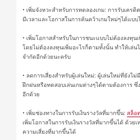
• เพิ่มจังหวะสำหรับการทดลองเกม: การรับเครดิ
มีเวลาและโอกาสในการค้นคว้าเกมใหม่ๆได้แบบไม่ต
• เพิ่มโอกาสสำหรับในการชนะแบบไม่ต้องลงทุนเพิ่
โดยไม่ต้องลงทุนเพิ่มอะไรก็ตามทั้งนั้น ทำให้เล่
จำกัดอีกด้วยนะครับ
• ลดการเสี่ยงสำหรับผู้เล่นใหม่: ผู้เล่นใหม่ที่ย
ฝึกฝนหรือทดสอบเล่นเกมต่างๆได้ตามต้องการ ซึ่งม
อีกด้วย
• เพิ่มช่องทางในการรับเงินรางวัลที่มากขึ้น:
สล็อ
เพิ่มโอกาสในการรับเงินรางวัลที่มากขึ้นได้ ด้วย
ความเสี่ยงที่มากขึ้นได้