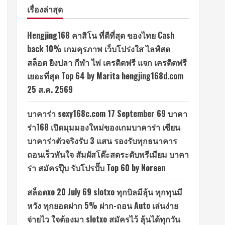
เรื่องล่าสุด
Hengjing168 คาสิโน ที่ดีที่สุด ของไทย Cash
back 10% เกมคุรภาพ เว็บโปร่งใส ไลฟ์สด
สล็อต ยิงปลา กีฬา ไพ่ เครดิตฟรี แจก เครดิตฟรี
เยอะที่สุด Top 64 by Marita hengjing168d.com
25 ส.ค. 2569
บาคาร่า sexy168c.com 17 September 69 บาคา
ร่า168 เปิดมุมมองใหม่ของเกมบาคาร่า เซียน
บาคาร่าตัวจริงรับ 3 แสน รองรับทุกธนาคาร
ถอนเร็วทันใจ สัมผัสโต๊ะสดระดับพรีเมียม บาคา
ร่า สมัครปุ๊บ รับโปรปั๊บ Top 60 by Noreen
สล็อตxo 20 July 69 slotxo ทุกบิลมีลุ้น ทุกทุนมี
หวัง ทุกยอดฝาก 5% ฝาก-ถอน Auto เล่นง่าย
จ่ายไว ใจต้องมา slotxo สมัครไว้ ลุ้นได้ทุกวัน