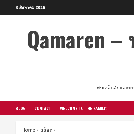
Skip
8 สิงหาคม 2026
to
content
Qamaren –
พบเคล็ดลับและบท
BLOG
CONTACT
WELCOME TO THE FAMILY!
Home
สล็อต