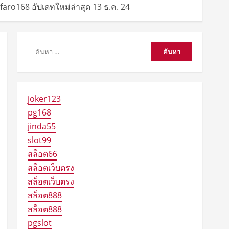
aro168 อัปเดทใหม่ล่าสุด 13 ธ.ค. 24
ค้นหา
สำหรับ:
joker123
pg168
jinda55
slot99
สล็อต66
สล็อตเว็บตรง
สล็อตเว็บตรง
สล็อต888
สล็อต888
pgslot