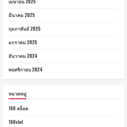
เมษายน 2025
มีนาคม 2025
กุมภาพันธ์ 2025
มกราคม 2025
ธันวาคม 2024
พฤศจิกายน 2024
หมวดหมู่
168 สล็อต
168slot