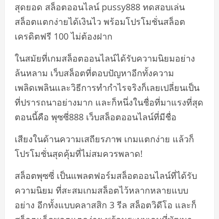
สุดยอด สล็อตออนไลน์ pussy888 ทดสอบเล่น
สล็อตแตกง่ายได้เงินไว พร้อมโปรโมชั่นสล็อต
เครดิตฟรี 100 ไม่ต้องฝาก
ในสมัยที่เกมสล็อตออนไลน์ได้รับความนิยมอย่าง
ล้นหลาม เว็บสล็อตที่ตอบปัญหาอีกทั้งความ
เพลิดเพลินและวิธีการทำกำไรจริงก็เลยเปลี่ยนเป็น
ที่ปรารถนาอย่างมาก และก็หนึ่งในชื่อที่มาแรงที่สุด
ตอนนี้คือ พุซซี่888 เว็บสล็อตออนไลน์ที่มีชื่อ
เสียงในด้านความเสถียรภาพ เกมแตกง่าย แล้วก็
โปรโมชั่นสุดคุ้มที่ไม่สมควรพลาด!
สล็อตพุซซี่ เป็นแพลตฟอร์มสล็อตออนไลน์ที่ได้รับ
ความนิยม ที่สะสมเกมสล็อตไว้หลากหลายแบบ
อย่าง อีกทั้งแบบคลาสสิก 3 รีล สล็อตวิดีโอ และก็