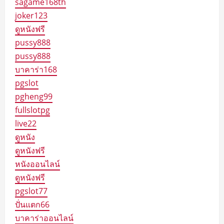
sagame168th
joker123
ดูหนังฟรี
pussy888
pussy888
บาคาร่า168
pgslot
pgheng99
fullslotpg
live22
ดูหนัง
ดูหนังฟรี
หนังออนไลน์
ดูหนังฟรี
pgslot77
ปั่นแตก66
บาคาร่าออนไลน์