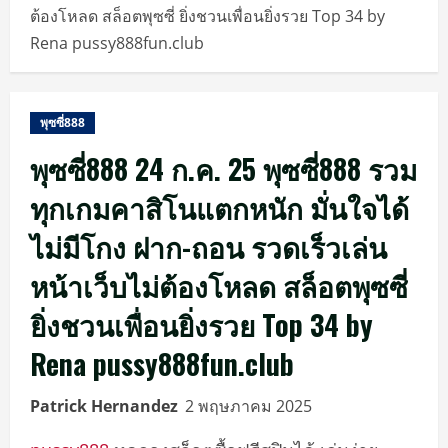
ต้องโหลด สล็อตพุซซี่ ยิ่งชวนเพื่อนยิ่งรวย Top 34 by
Rena pussy888fun.club
พุซซี่888
พุซซี่888 24 ก.ค. 25 พุซซี่888 รวม
ทุกเกมคาสิโนแตกหนัก มั่นใจได้
ไม่มีโกง ฝาก-ถอน รวดเร็วเล่น
หน้าเว็บไม่ต้องโหลด สล็อตพุซซี่
ยิ่งชวนเพื่อนยิ่งรวย Top 34 by
Rena pussy888fun.club
Patrick Hernandez
2 พฤษภาคม 2025