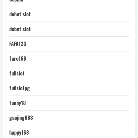
debet slot
debet slot
FAFA123
faro168
fullslot
fullslotpg
funny18
gaojing888
happy168