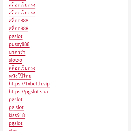
สล็อตเว็บตรง
สล็อตเว็บตรง
สล็อต888
สล็อต888
pgslot
pussy888
บาคาร่า
slotxo
สล็อตเว็บตรง
หนังโป๊ไทย
https://1xbetth.vip
https://pgslot.spa
pgslot
pg slot
kiss918
pgslot