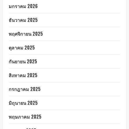
มกราคม 2026
ธันวาคม 2025
พฤศจิกายน 2025
ตุลาคม 2025
กันยายน 2025
สิงหาคม 2025
กรกฎาคม 2025
มิถุนายน 2025
พฤษภาคม 2025