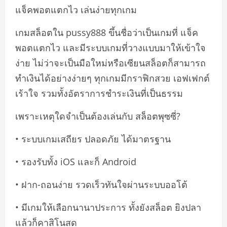
แจ็คพอตแตกไว เล่นง่ายทุกเกม
เกมสล็อตใน pussy888 ขึ้นชื่อว่าเป็นเกมที่ แจ็ค
พอตแตกไว และมีระบบเกมที่วางแบบมาให้เข้าใจ
ง่าย ไม่ว่าจะเป็นมือใหม่หรือเซียนสล็อตก็สามารถ
ทำเงินได้อย่างง่ายๆ ทุกเกมมีกราฟิกสวย เอฟเฟกต์
เร้าใจ รวมทั้งอัตราการชำระเงินที่เป็นธรรม
เพราะเหตุใดจำเป็นต้องเล่นกับ สล็อตพุซซี่?
• ระบบเกมเสถียร ปลอดภัย ได้มาตรฐาน
• รองรับทั้ง iOS และก็ Android
• ฝาก-ถอนง่าย รวดเร็วทันใจผ่านระบบออโต้
• มีเกมให้เลือกนานาประการ ทั้งยังสล็อต ยิงปลา
แล้วก็คาสิโนสด