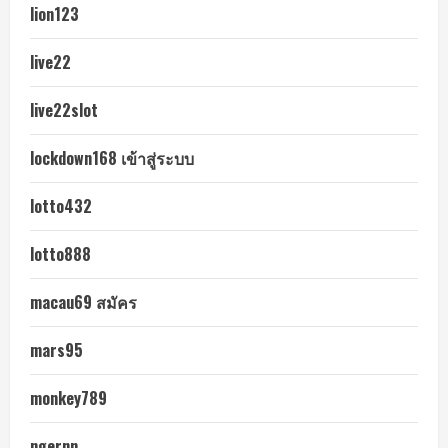
lion123
live22
live22slot
lockdown168 เข้าสู่ระบบ
lotto432
lotto888
macau69 สมัคร
mars95
monkey789
ngernn