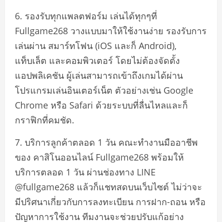
6. รองรับทุกแพลตฟอร์ม เล่นได้ทุกๆที่
Fullgame268 วางแบบมาให้ใช้งานง่าย รองรับการ
เล่นผ่าน สมาร์ทโฟน (iOS และก็ Android),
แท็บเล็ต และคอมพิวเตอร์ โดยไม่ต้องจัดตั้ง
แอปพลิเคชัน ผู้เล่นสามารถเข้าถึงเกมได้ผ่าน
โปรแกรมเล่นอินเตอร์เน็ต ตัวอย่างเช่น Google
Chrome หรือ Safari ด้วยระบบที่ลื่นไหลและก็
กราฟิกที่คมชัด.
7. บริการลูกค้าตลอด 1 วัน คณะทำงานมืออาชีพ
ของ คาสิโนออนไลน์ Fullgame268 พร้อมให้
บริการตลอด 1 วัน ผ่านช่องทาง LINE
@fullgame268 แล้วก็แชทสดบนเว็บไซต์ ไม่ว่าจะ
มีปริศนาเกี่ยวกับการลงทะเบียน การฝาก-ถอน หรือ
ปัญหาการใช้งาน ทีมงานจะช่วยปรับแก้อย่าง