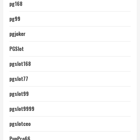
pg168
pg99
pgjoker
PGSlot
pgslot168
pgslot77
pgslot99
pgslot9999
pgslotceo
PunPro66