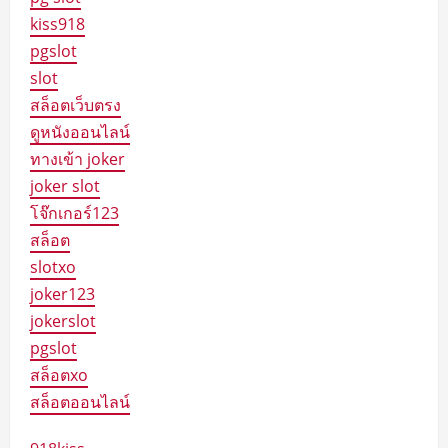
kiss918
pgslot
slot
สล็อตเว็บตรง
ดูหนังออนไลน์
ทางเข้า joker
joker slot
โจ๊กเกอร์123
สล็อต
slotxo
joker123
jokerslot
pgslot
สล็อตxo
สล็อตออนไลน์