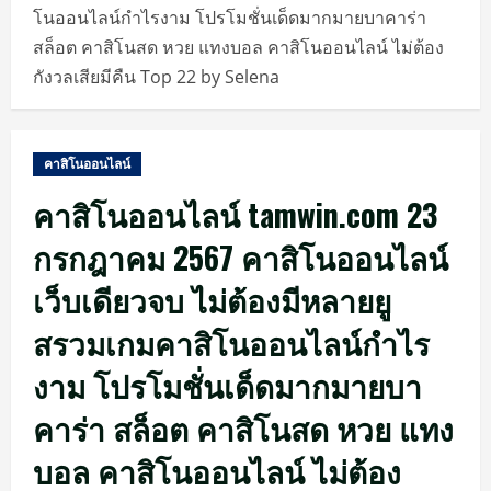
โนออนไลน์กำไรงาม โปรโมชั่นเด็ดมากมายบาคาร่า
สล็อต คาสิโนสด หวย แทงบอล คาสิโนออนไลน์ ไม่ต้อง
กังวลเสียมีคืน Top 22 by Selena
คาสิโนออนไลน์
คาสิโนออนไลน์ tamwin.com 23
กรกฎาคม 2567 คาสิโนออนไลน์
เว็บเดียวจบ ไม่ต้องมีหลายยู
สรวมเกมคาสิโนออนไลน์กำไร
งาม โปรโมชั่นเด็ดมากมายบา
คาร่า สล็อต คาสิโนสด หวย แทง
บอล คาสิโนออนไลน์ ไม่ต้อง