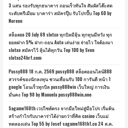
3 แสน รองรับทุกธนาคาร ถอนเร็วทันใจ สัมผัสโต๊ะสด
ระดับพรีเมียม บาคาร่า สมัครปุ๊บ รับโปรปั๊บ Top 60 by
Noreen
สล็อตxo 20 July 69 slotxo ทุกบิลมีลุ้น ทุกทุนมีหวัง ทุก
ยอดฝาก 5% ฝาก-ถอน Auto เล่นง่าย จ่ายไว ใจต้องมา
slotxo สมัครไว้ ลุ้นได้ทุกวัน Top 100 by Sven
slotxo24hrf.com
Pussy888 18 ก.ค. 2569 pussy888 สล็อตออนไลน์888
สวรรค์ของนักลงทุน ชวนเพื่อนรับ 100 การันตี หน้า 1
google โอนเร็วทุกบิล pussy888win เว็บใหญ่ การเงิน
มั่นคง Top 98 by Manuela pussy888win.one
Sagame168th เวปไซต์ตรง จากมือใหม่สู่มือโปร เริ่มต้น
สร้างกำไรกับบาคาร่าได้ง่ายกว่าที่คิด casino เว็บแม่
ทดลองเล่น Top 55 by Josef sagame168th1.co 24 ส.ค.