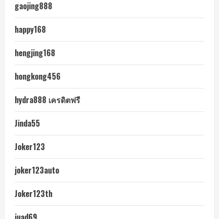
gaojing888
happy168
hengjing168
hongkong456
hydra888 เครดิตฟรี
Jinda55
Joker123
joker123auto
Joker123th
juad69