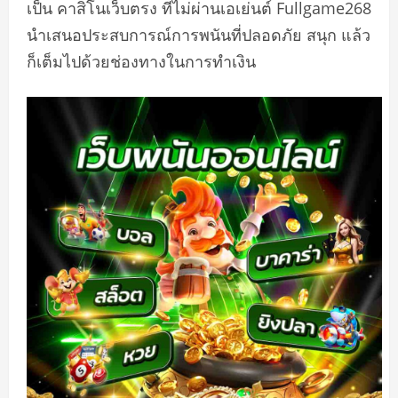
เป็น คาสิโนเว็บตรง ที่ไม่ผ่านเอเย่นต์ Fullgame268
นำเสนอประสบการณ์การพนันที่ปลอดภัย สนุก แล้ว
ก็เต็มไปด้วยช่องทางในการทำเงิน