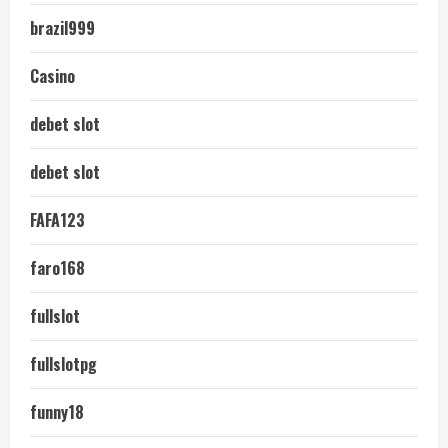
brazil999
Casino
debet slot
debet slot
FAFA123
faro168
fullslot
fullslotpg
funny18