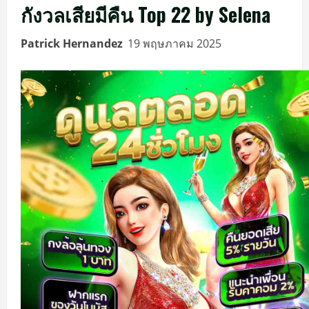
กังวลเสียมีคืน Top 22 by Selena
Patrick Hernandez
19 พฤษภาคม 2025