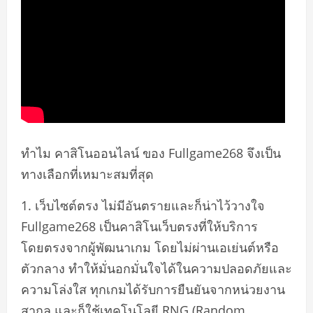
ทำไม คาสิโนออนไลน์ ของ Fullgame268 จึงเป็น
ทางเลือกที่เหมาะสมที่สุด
1. เว็บไซต์ตรง ไม่มีอันตรายและก็น่าไว้วางใจ
Fullgame268 เป็นคาสิโนเว็บตรงที่ให้บริการ
โดยตรงจากผู้พัฒนาเกม โดยไม่ผ่านเอเย่นต์หรือ
ตัวกลาง ทำให้มั่นอกมั่นใจได้ในความปลอดภัยและ
ความโล่งใส ทุกเกมได้รับการยืนยันจากหน่วยงาน
สากล และก็ใช้เทคโนโลยี RNG (Random