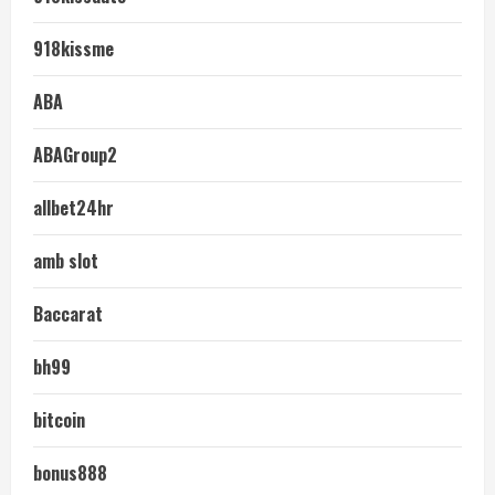
918kissme
ABA
ABAGroup2
allbet24hr
amb slot
Baccarat
bh99
bitcoin
bonus888